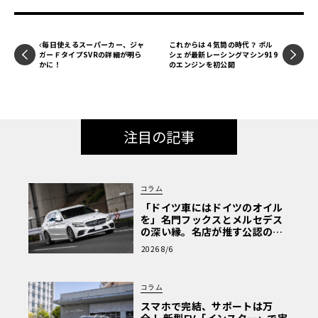
毎日使えるスーパーカー、ジャ
これからは４気筒の時代？ ポル
ガーＦタイプSVRの詳細が明ら
シェが最新レーシングマシン919
かに！
のエンジンを初公開
注目の記事
コラム
「ドイツ車にはドイツのオイル
を」名門フックスとメルセデス
の深い縁。名店が推す公認の安
心と、Cクラスで味わうシルキー
2026 8/6
な走り〈PR〉
コラム
スマホで完結、サポートは万
全！ 新型EV「インスター」で実