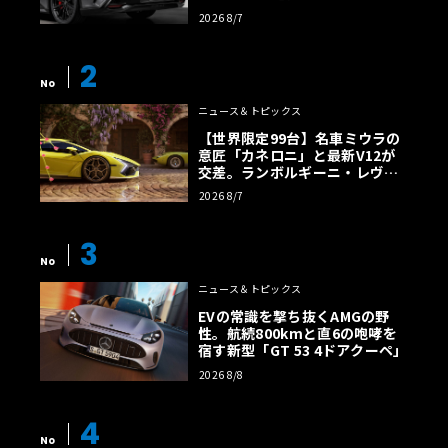
2026 8/7
2
No
ニュース＆トピックス
【世界限定99台】名車ミウラの
意匠「カネロニ」と最新V12が
交差。ランボルギーニ・レヴエ
ルトに60周年記念車が登場
2026 8/7
3
No
ニュース＆トピックス
EVの常識を撃ち抜くAMGの野
性。航続800kmと直6の咆哮を
宿す新型「GT 53 4ドアクーペ」
2026 8/8
4
No