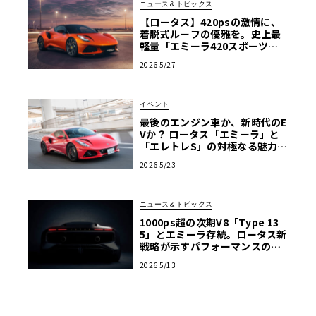
ニュース＆トピックス
【ロータス】420psの激情に、
着脱式ルーフの優雅を。史上最
軽量「エミーラ420スポーツ」
誕生
2026 5/27
イベント
最後のエンジン車か、新時代のE
Vか？ ロータス「エミーラ」と
「エレトレS」の対極なる魅力を
横浜で生確認！【ル・ボラン カ
2026 5/23
ーズミート2026横浜】
ニュース＆トピックス
1000ps超の次期V8「Type 13
5」とエミーラ存続。ロータス新
戦略が示すパフォーマンスの未
来
2026 5/13