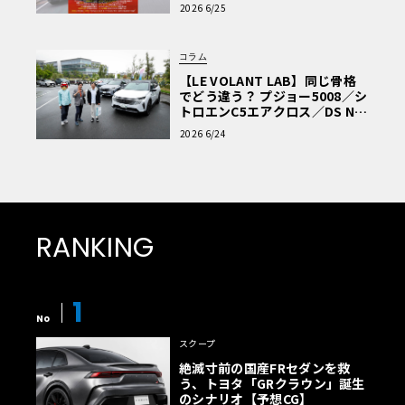
車Q&A」
2026 6/25
コラム
【LE VOLANT LAB】同じ骨格
でどう違う？ プジョー5008／シ
トロエンC5エアクロス／DS Nº4
読者一気乗りレポート
2026 6/24
RANKING
1
No
スクープ
絶滅寸前の国産FRセダンを救
う、トヨタ「GRクラウン」誕生
のシナリオ【予想CG】