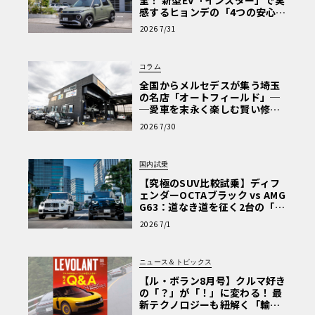
感するヒョンデの「4つの安心」
【第1回・ヒョンデ6つの疑問：
2026 7/31
Why? Hyundai?】〈PR〉
コラム
全国からメルセデスが集う埼玉
の名店「オートフィールド」─
─愛車を末永く楽しむ賢い修理
術と、プロがフックス製オイル
2026 7/30
を選ぶ理由〈PR〉
国内試乗
【究極のSUV比較試乗】ディフ
ェンダーOCTAブラック vs AMG
G63：道なき道を征く2台の「対
極的アプローチ」
2026 7/1
ニュース＆トピックス
【ル・ボラン8月号】クルマ好き
の「？」が「！」に変わる！ 最
新テクノロジーも紐解く「輸入