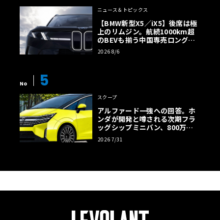
ニュース＆トピックス
【BMW新型X5／iX5】後席は極
上のリムジン。航続1000km超
のBEVも揃う中国専売ロング仕
様の全貌
2026 8/6
5
No
スクープ
アルファード一強への回答。ホ
ンダが開発と噂される次期フラ
ッグシップミニバン、800万円
超の勝算【予想CG】
2026 7/31