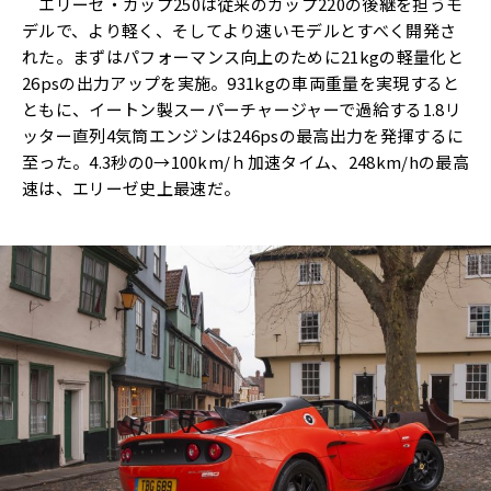
エリーゼ・カップ250は従来のカップ220の後継を担うモ
デルで、より軽く、そしてより速いモデルとすべく開発さ
れた。まずはパフォーマンス向上のために21kgの軽量化と
26psの出力アップを実施。931kgの車両重量を実現すると
ともに、イートン製スーパーチャージャーで過給する1.8リ
ッター直列4気筒エンジンは246psの最高出力を発揮するに
至った。4.3秒の0→100km/ｈ加速タイム、248km/hの最高
速は、エリーゼ史上最速だ。