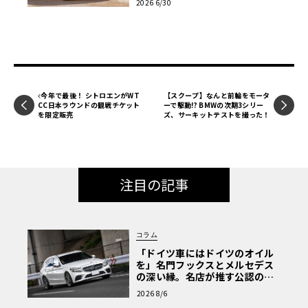
2026 6/30
今年で最後！ シトロエンがWT
【スクープ】なんと前輪をモータ
CC日本ラウンドの観戦チケット
ーで駆動!? BMWの次期3シリー
を限定販売
ズ、サーキットテストを撮った！
注目の記事
コラム
「ドイツ車にはドイツのオイル
を」名門フックスとメルセデス
の深い縁。名店が推す公認の安
心と、Cクラスで味わうシルキー
2026 8/6
な走り〈PR〉