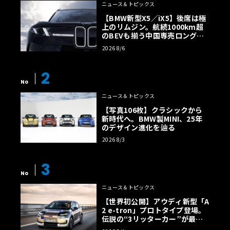
ニュース＆トピックス
【BMW新型X5／iX5】後席は極
上のリムジン。航続1000km超
のBEVも揃う中国専売ロング仕
様の全貌
2026 8/6
2
No
ニュース＆トピックス
【写真106枚】クラシックから
新時代へ。BMW製MINI、25年
のデザイン進化を辿る
2026 8/3
3
No
ニュース＆トピックス
【世界初公開】アウディ新型「A
2 e-tron」プロトタイプ登場。
伝説の“3リッターカー”が最高
効率エントリーBEVとして復活