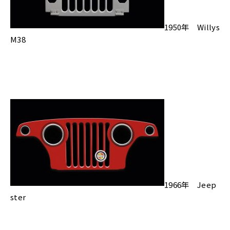
1950年 Willys
M38
1966年 Jeep
ster