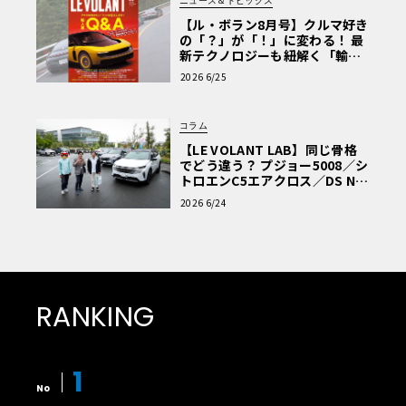
ニュース＆トピックス
【ル・ボラン8月号】クルマ好き
の「？」が「！」に変わる！ 最
新テクノロジーも紐解く「輸入
車Q&A」
2026 6/25
コラム
【LE VOLANT LAB】同じ骨格
でどう違う？ プジョー5008／シ
トロエンC5エアクロス／DS Nº4
読者一気乗りレポート
2026 6/24
RANKING
1
No