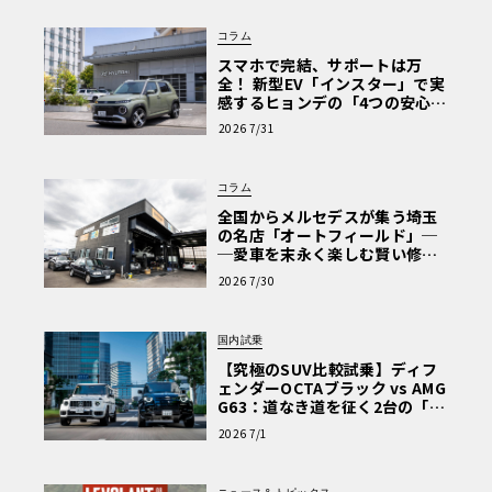
コラム
スマホで完結、サポートは万
全！ 新型EV「インスター」で実
感するヒョンデの「4つの安心」
【第1回・ヒョンデ6つの疑問：
2026 7/31
Why? Hyundai?】〈PR〉
コラム
全国からメルセデスが集う埼玉
の名店「オートフィールド」─
─愛車を末永く楽しむ賢い修理
術と、プロがフックス製オイル
2026 7/30
を選ぶ理由〈PR〉
国内試乗
【究極のSUV比較試乗】ディフ
ェンダーOCTAブラック vs AMG
G63：道なき道を征く2台の「対
極的アプローチ」
2026 7/1