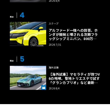
2026 8/4
【画像38枚】
4
No
スクープ
アルファード一強への回答。ホ
ンダが開発と噂される次期フラ
ッグシップミニバン、800万円
超の勝算【予想CG】
2026 7/31
5
No
海外試乗
【海外試乗】マセラティが放つV
6の咆哮。聖地トリエステで試す
「グランカブリオ」など最新ト
ロフェオ3台の官能評価《LE VO
2026 8/4
LANT LAB》