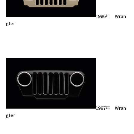
1986年 Wran
gler
1997年 Wran
gler