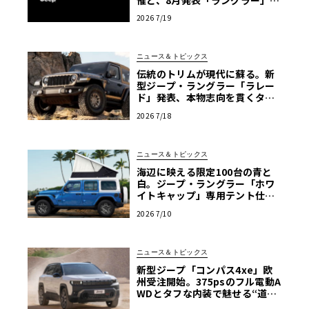
定車の予告
2026 7/19
ニュース＆トピックス
伝統のトリムが現代に蘇る。新
型ジープ・ラングラー「ラレー
ド」発表、本物志向を貫くタン
カラー幌の誘惑
2026 7/18
ニュース＆トピックス
海辺に映える限定100台の青と
白。ジープ・ラングラー「ホワ
イトキャップ」専用テント仕様
も抽選販売へ
2026 7/10
ニュース＆トピックス
新型ジープ「コンパス4xe」欧
州受注開始。375psのフル電動A
WDとタフな内装で魅せる“道具
としての機能美”