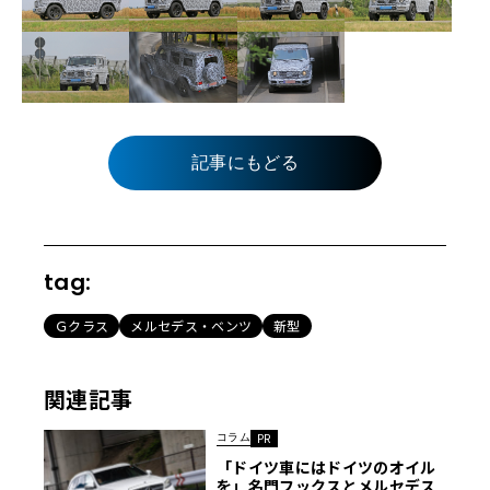
記事にもどる
tag:
Ｇクラス
メルセデス・ベンツ
新型
関連記事
コラム
PR
「ドイツ車にはドイツのオイル
を」名門フックスとメルセデス