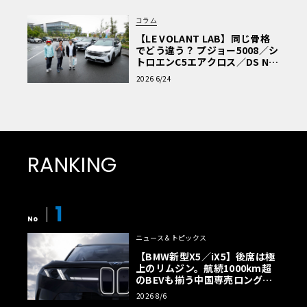
コラム
【LE VOLANT LAB】同じ骨格
でどう違う？ プジョー5008／シ
トロエンC5エアクロス／DS Nº4
読者一気乗りレポート
2026 6/24
RANKING
1
No
ニュース＆トピックス
【BMW新型X5／iX5】後席は極
上のリムジン。航続1000km超
のBEVも揃う中国専売ロング仕
様の全貌
2026 8/6