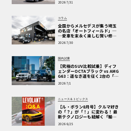
【第1回・ヒョンデ6つの疑問：
2026 7/31
Why? Hyundai?】〈PR〉
コラム
全国からメルセデスが集う埼玉
の名店「オートフィールド」─
─愛車を末永く楽しむ賢い修理
術と、プロがフックス製オイル
2026 7/30
を選ぶ理由〈PR〉
国内試乗
【究極のSUV比較試乗】ディフ
ェンダーOCTAブラック vs AMG
G63：道なき道を征く2台の「対
極的アプローチ」
2026 7/1
ニュース＆トピックス
【ル・ボラン8月号】クルマ好き
の「？」が「！」に変わる！ 最
新テクノロジーも紐解く「輸入
車Q&A」
2026 6/25