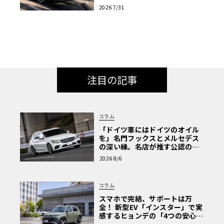
2026 7/31
注目の記事
コラム
「ドイツ車にはドイツのオイル
を」名門フックスとメルセデス
の深い縁。名店が推す公認の安
心と、Cクラスで味わうシルキー
2026 8/6
な走り〈PR〉
コラム
スマホで完結、サポートは万
全！ 新型EV「インスター」で実
感するヒョンデの「4つの安心」