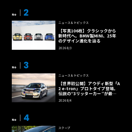
2
No
ニュース＆トピックス
【写真106枚】クラシックから
新時代へ。BMW製MINI、25年
のデザイン進化を辿る
2026 8/3
3
No
ニュース＆トピックス
【世界初公開】アウディ新型「A
2 e-tron」プロトタイプ登場。
伝説の“3リッターカー”が最高
効率エントリーBEVとして復活
2026 8/4
【画像38枚】
4
No
スクープ