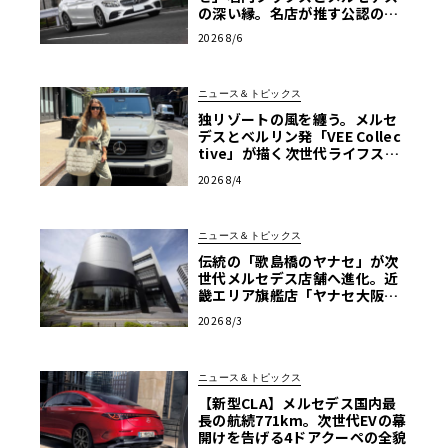
の深い縁。名店が推す公認の安
心と、Cクラスで味わうシルキー
2026 8/6
な走り〈PR〉
ニュース＆トピックス
独リゾートの風を纏う。メルセ
デスとベルリン発「VEE Collec
tive」が描く次世代ライフスタ
イル限定トートバッグ
2026 8/4
ニュース＆トピックス
伝統の「歌島橋のヤナセ」が次
世代メルセデス店舗へ進化。近
畿エリア旗艦店「ヤナセ大阪支
店」がリニューアル
2026 8/3
ニュース＆トピックス
【新型CLA】メルセデス国内最
長の航続771km。次世代EVの幕
開けを告げる4ドアクーペの全貌