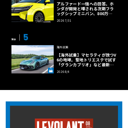
アルファード一強への回答。ホ
ンダが開発と噂される次期フラ
ッグシップミニバン、800万円
超の勝算【予想CG】
2026 7/31
5
No
海外試乗
【海外試乗】マセラティが放つV
6の咆哮。聖地トリエステで試す
「グランカブリオ」など最新ト
ロフェオ3台の官能評価《LE VO
2026 8/4
LANT LAB》