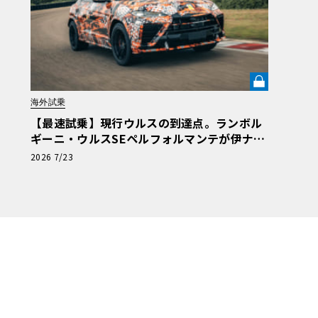
海外試乗
【最速試乗】現行ウルスの到達点。ランボル
ギーニ・ウルスSEペルフォルマンテが伊ナル
ドで解き放った“秘めた狂気”とは《LE VOLA
2026 7/23
NT LAB》