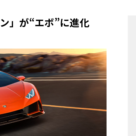
他
ン」が“エボ”に進化
ス
トヨタ
日産
スバル
マツダ
ダイハツ
スズキ
他