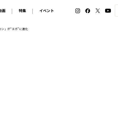
動画
特集
イベント
ィ
BMW
アルピナ
オリジナル動画
2026 サマータイヤ＆ホイール バイヤーズガイド
ル・ボラン カーズ・ミート2026横浜
ン」が“エボ”に進化
2025-2026 冬 スタッドレス＆ウインタータイヤ バイヤ
SNOW EXPERIENCE in TOGAKUSHI SKI FIE
デス・ベンツ
ポルシェ
フォルクスワーゲン
ホイールカタログ2025-2026冬
EV:LIFE FUTAKO TAMAGAWA 2026
ーヌ
シトロエン
DSオートモビル
ホイールカタログ
EV:LIFE KOBE 2025
ー
ルノー
アバルト
タイヤ特集
ル・ボラン カーズ・ミート2025横浜
ァ・ロメオ
フェラーリ
フィアット
ルギーニ
マセラティ
アストン・マーティン
レー
ケータハム
ジャガー
ローバー
ロータス
マクラーレン
モーガン
ロールス・ロイス
キャデラック
シボレー
テスラ
ヒョンデ