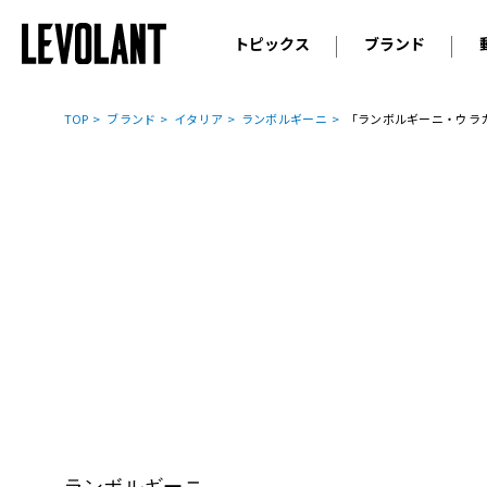
トピックス
ブランド
輸入車
アウデ
ニュース
TOP
ブランド
イタリア
ランボルギーニ
「ランボルギーニ・ウラカ
スクープ
メルセ
試乗
アルピ
コラム
プジョ
アルフ
ランボ
ベント
ランド
MINI
ボルボ
ジープ
ランボルギーニ