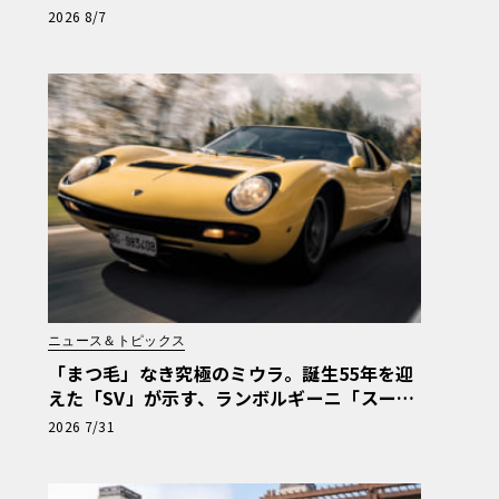
ヴエルトに60周年記念車が登場
2026 8/7
ニュース＆トピックス
「まつ毛」なき究極のミウラ。誕生55年を迎
えた「SV」が示す、ランボルギーニ「スーパ
ー・ヴェローチェ」の哲学
2026 7/31