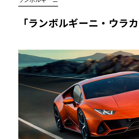
BYD
その
「ランボルギーニ・ウラカ
国産車
レクサ
ホンダ
三菱
光岡
その