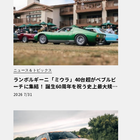
ニュース＆トピックス
ランボルギーニ「ミウラ」40台超がペブルビ
ーチに集結！ 誕生60周年を祝う史上最大規模
の祭典へ
2026 7/31