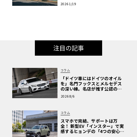
対人”の真価
2026 1/19
注目の記事
コラム
「ドイツ車にはドイツのオイル
を」名門フックスとメルセデス
の深い縁。名店が推す公認の安
心と、Cクラスで味わうシルキー
2026 8/6
な走り〈PR〉
コラム
スマホで完結、サポートは万
全！ 新型EV「インスター」で実
感するヒョンデの「4つの安心」
【第1回・ヒョンデ6つの疑問：