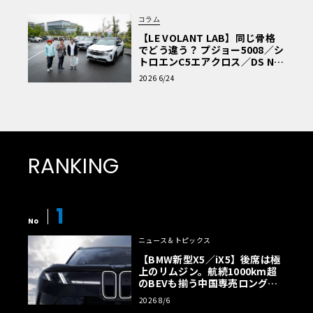
コラム
【LE VOLANT LAB】同じ骨格
でどう違う？ プジョー5008／シ
トロエンC5エアクロス／DS Nº4
読者一気乗りレポート
2026 6/24
RANKING
1
No
ニュース＆トピックス
【BMW新型X5／iX5】後席は極
上のリムジン。航続1000km超
のBEVも揃う中国専売ロング仕
様の全貌
2026 8/6