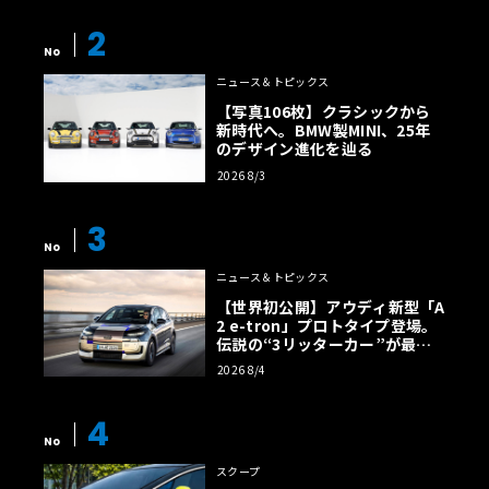
2
No
ニュース＆トピックス
【写真106枚】クラシックから
新時代へ。BMW製MINI、25年
のデザイン進化を辿る
2026 8/3
3
No
ニュース＆トピックス
【世界初公開】アウディ新型「A
2 e-tron」プロトタイプ登場。
伝説の“3リッターカー”が最高
効率エントリーBEVとして復活
2026 8/4
【画像38枚】
4
No
スクープ