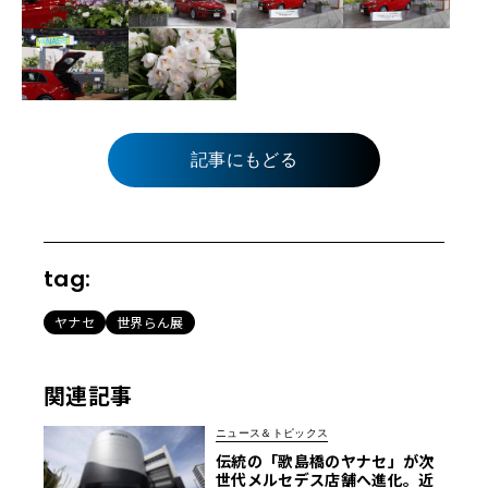
記事にもどる
tag:
ヤナセ
世界らん展
関連記事
ニュース＆トピックス
伝統の「歌島橋のヤナセ」が次
世代メルセデス店舗へ進化。近