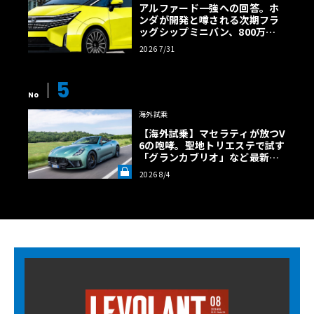
アルファード一強への回答。ホ
ンダが開発と噂される次期フラ
ッグシップミニバン、800万円
超の勝算【予想CG】
2026 7/31
5
No
海外試乗
【海外試乗】マセラティが放つV
6の咆哮。聖地トリエステで試す
「グランカブリオ」など最新ト
ロフェオ3台の官能評価《LE VO
2026 8/4
LANT LAB》