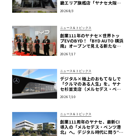
畿エリア旗艦店「ヤナセ大阪支
店」がリニューアル
2026 8/3
ニュース＆トピックス
創業111年のヤナセ×世界トッ
プEVのBYD！「BYD AUTO 横浜
南」オープンで見える新たなク
ルマ選びの基準
2026 7/17
ニュース＆トピックス
デジタル×極上のおもてなしで
「クルマのある人生」を。ヤナ
セ杉並支店（メルセデス・ベン
ツ杉並中央）が次世代ラグジュ
2026 7/10
アリー拠点へ進化
ニュース＆トピックス
創業111周年のヤナセ、最新CI
導入の「メルセデス・ベンツ港
北」へ。デジタル時代に問う“人