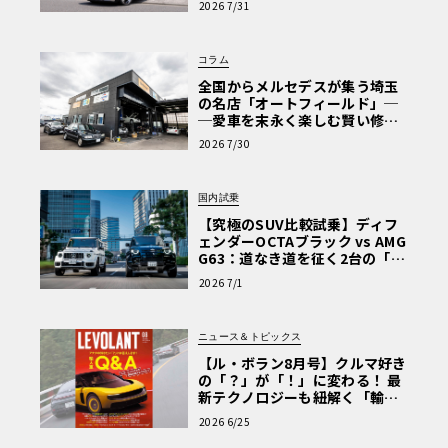
2026 7/31
Why? Hyundai?】〈PR〉
コラム
全国からメルセデスが集う埼玉
の名店「オートフィールド」─
─愛車を末永く楽しむ賢い修理
術と、プロがフックス製オイル
2026 7/30
を選ぶ理由〈PR〉
国内試乗
【究極のSUV比較試乗】ディフ
ェンダーOCTAブラック vs AMG
G63：道なき道を征く2台の「対
極的アプローチ」
2026 7/1
ニュース＆トピックス
【ル・ボラン8月号】クルマ好き
の「？」が「！」に変わる！ 最
新テクノロジーも紐解く「輸入
車Q&A」
2026 6/25