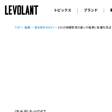
トピックス
ブランド
輸入車
アウデ
ニュース
TOP
動画
清水和夫のDST
ESCの制御思想の違いが結果に影響を及ぼし
スクープ
メルセ
試乗
アルピ
コラム
プジョ
アルフ
ランボ
ベント
ランド
MINI
ボルボ
ジープ
清水和夫のDST