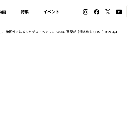
動画
特集
イベント
ィ
BMW
アルピナ
オリジナル動画
2026 サマータイヤ＆ホイール バイヤーズガイド
ル・ボラン カーズ・ミート2026横浜
、旋回性ではメルセデス・ベンツCLS450に軍配が【清水和夫のDST】#99-4/4
2025-2026 冬 スタッドレス＆ウインタータイヤ バイヤ
SNOW EXPERIENCE in TOGAKUSHI SKI FIE
デス・ベンツ
ポルシェ
フォルクスワーゲン
ホイールカタログ2025-2026冬
EV:LIFE FUTAKO TAMAGAWA 2026
ーヌ
シトロエン
DSオートモビル
ホイールカタログ
EV:LIFE KOBE 2025
ー
ルノー
アバルト
タイヤ特集
ル・ボラン カーズ・ミート2025横浜
ァ・ロメオ
フェラーリ
フィアット
ルギーニ
マセラティ
アストン・マーティン
レー
ケータハム
ジャガー
ローバー
ロータス
マクラーレン
モーガン
ロールス・ロイス
キャデラック
シボレー
テスラ
ヒョンデ