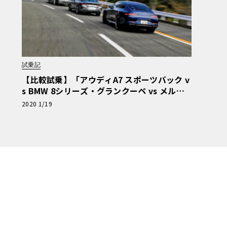
試乗記
【比較試乗】「アウディA7 スポーツバック v
s BMW 8シリーズ・グランクーペ vs メルセ
デスAMG GT53」もっとも華麗なドライバー
2020 1/19
ズカーの競演