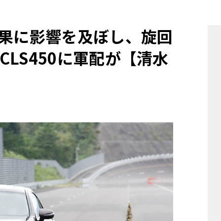
他
結果に影響を及ぼし、旋回
LS450に軍配が【清水
ス
トヨタ
日産
スバル
マツダ
ダイハツ
スズキ
他