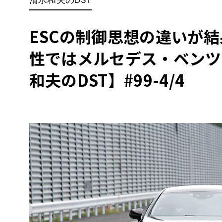
BYD
その
ESCの制御思想の違いが
性ではメルセデス・ベンツC
国産車
レクサ
ホンダ
和夫のDST】#99-4/4
三菱
光岡
その