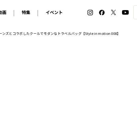
動画
特集
イベント
ィ
BMW
アルピナ
オリジナル動画
2026 サマータイヤ＆ホイール バイヤーズガイド
ル・ボラン カーズ・ミート2026横浜
コラボしたクールでモダンなトラベルバッグ【Style in motion 008】
2025-2026 冬 スタッドレス＆ウインタータイヤ バイヤ
SNOW EXPERIENCE in TOGAKUSHI SKI FIE
デス・ベンツ
ポルシェ
フォルクスワーゲン
ホイールカタログ2025-2026冬
EV:LIFE FUTAKO TAMAGAWA 2026
ーヌ
シトロエン
DSオートモビル
ホイールカタログ
EV:LIFE KOBE 2025
ー
ルノー
アバルト
タイヤ特集
ル・ボラン カーズ・ミート2025横浜
ァ・ロメオ
フェラーリ
フィアット
ルギーニ
マセラティ
アストン・マーティン
レー
ケータハム
ジャガー
ローバー
ロータス
マクラーレン
モーガン
ロールス・ロイス
キャデラック
シボレー
テスラ
ヒョンデ