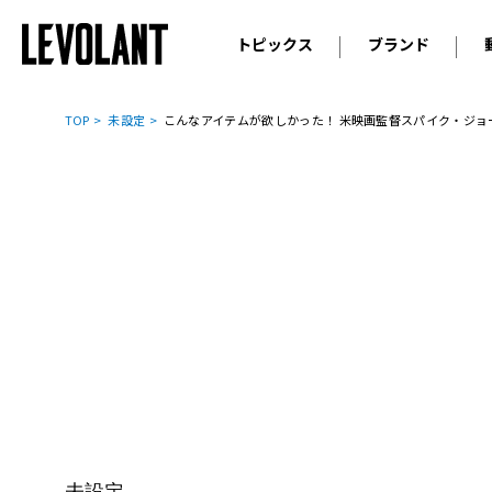
トピックス
ブランド
輸入車
アウデ
ニュース
TOP
未設定
こんなアイテムが欲しかった！ 米映画監督スパイク・ジョーンズと
スクープ
メルセ
試乗
アルピ
コラム
プジョ
アルフ
ランボ
ベント
ランド
MINI
ボルボ
ジープ
未設定