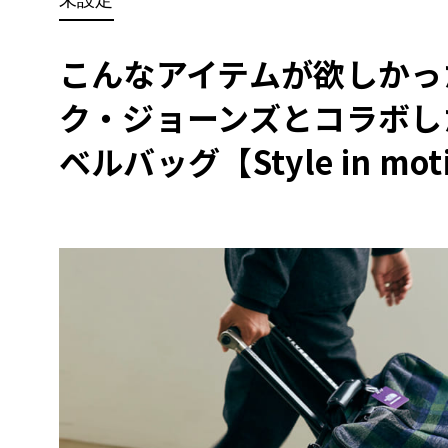
BYD
その
こんなアイテムが欲しかっ
ク・ジョーンズとコラボし
国産車
レクサ
ホンダ
ベルバッグ【Style in moti
三菱
光岡
その