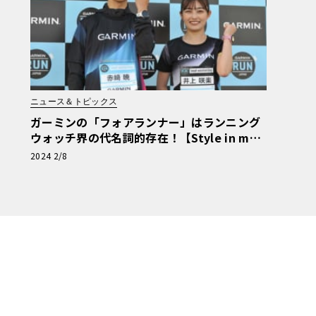
ニュース＆トピックス
ガーミンの「フォアランナー」はランニング
ウォッチ界の代名詞的存在！【Style in moti
on 174】
2024 2/8