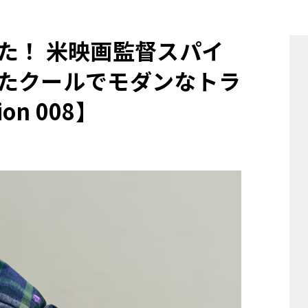
他
た！ 米映画監督スパイ
たクールでモダンなトラ
ス
トヨタ
日産
スバル
マツダ
on 008】
ダイハツ
スズキ
他