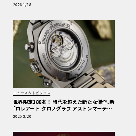
クション《LE VOLANT LAB》
2026 1/18
ニュース＆トピックス
世界限定188本！ 時代を超えた新たな傑作､新
｢ロレアート クロノグラフ アストンマーティ
ン エディション｣
2025 2/20