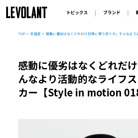
トピックス
ブランド
輸入車
アウデ
ニュース
TOP
未設定
感動に優劣はなくどれだけ日常に寄り添うか。そんなより活動的な
スクープ
メルセ
試乗
アルピ
コラム
感動に優劣はなくどれだけ
プジョ
アルフ
んなより活動的なライフス
ランボ
カー【Style in motion 0
ベント
ランド
MINI
ボルボ
ジープ