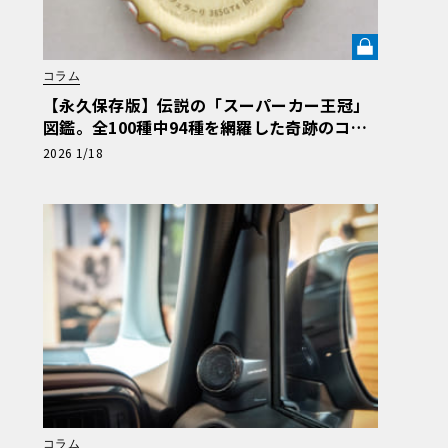
コラム
【永久保存版】伝説の「スーパーカー王冠」
図鑑。全100種中94種を網羅した奇跡のコレ
クション《LE VOLANT LAB》
2026 1/18
コラム