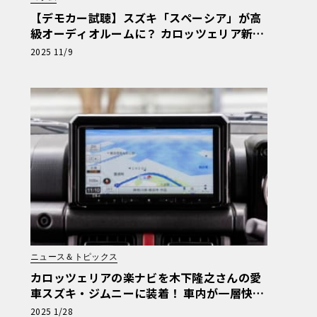
【デモカー試聴】スズキ「スペーシア」が高
級オーディオルームに？ カロッツェリア新
「Fシリーズ」の衝撃と「Cシリーズ」の芳醇
2025 11/9
な音世界
ニュース＆トピックス
カロッツェリアの楽ナビを木下隆之さんの愛
車スズキ・ジムニーに装着！ 車内が一層快適
な空間に！
2025 1/28