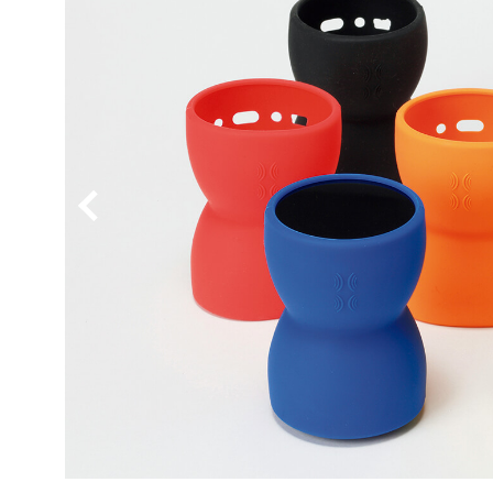
BYD
その
国産車
レクサ
ホンダ
三菱
光岡
その