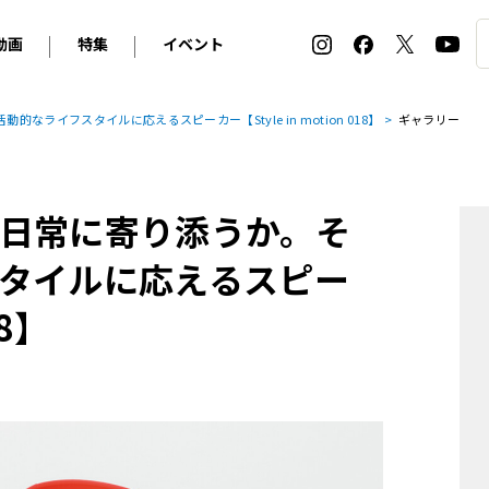
動画
特集
イベント
ィ
BMW
アルピナ
オリジナル動画
2026 サマータイヤ＆ホイール バイヤーズガイド
ル・ボラン カーズ・ミート2026横浜
ライフスタイルに応えるスピーカー【Style in motion 018】
ギャラリー
2025-2026 冬 スタッドレス＆ウインタータイヤ バイヤ
SNOW EXPERIENCE in TOGAKUSHI SKI FIE
デス・ベンツ
ポルシェ
フォルクスワーゲン
ホイールカタログ2025-2026冬
EV:LIFE FUTAKO TAMAGAWA 2026
ーヌ
シトロエン
DSオートモビル
ホイールカタログ
EV:LIFE KOBE 2025
日常に寄り添うか。そ
ー
ルノー
アバルト
タイヤ特集
ル・ボラン カーズ・ミート2025横浜
ァ・ロメオ
フェラーリ
フィアット
タイルに応えるスピー
ルギーニ
マセラティ
アストン・マーティン
18】
レー
ケータハム
ジャガー
ローバー
ロータス
マクラーレン
モーガン
ロールス・ロイス
キャデラック
シボレー
テスラ
ヒョンデ