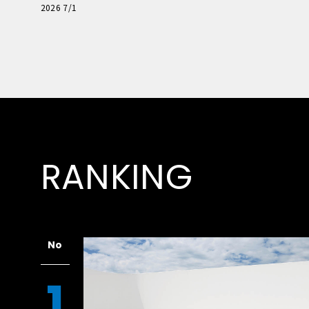
極的アプローチ」
2026 7/1
RANKING
No
1