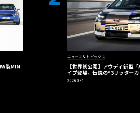
ニュース＆トピックス
W製MIN
【世界初公開】アウディ新型「A2
イプ登場。伝説の“3リッターカ
リーBEVとして復活【画像38枚
2026 8/4