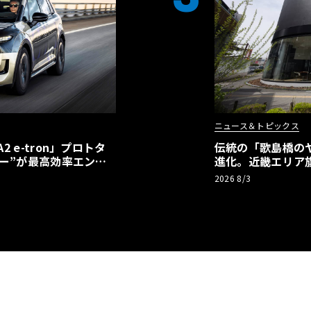
ニュース＆トピックス
 e-tron」プロトタ
伝統の「歌島橋の
ー”が最高効率エント
進化。近畿エリア
】
ーアル
2026 8/3