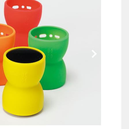
他
ス
トヨタ
日産
スバル
マツダ
ダイハツ
スズキ
他