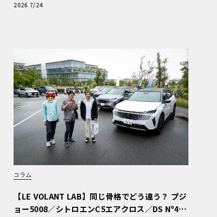
ぬける歓び」
2026 7/24
コラム
【LE VOLANT LAB】同じ骨格でどう違う？ プジ
ョー5008／シトロエンC5エアクロス／DS Nº4