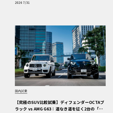
【第1回・ヒョンデ6つの疑問：Why? Hyunda
2026 7/31
i?】〈PR〉
国内試乗
【究極のSUV比較試乗】ディフェンダーOCTAブ
ラック vs AMG G63：道なき道を征く2台の「対