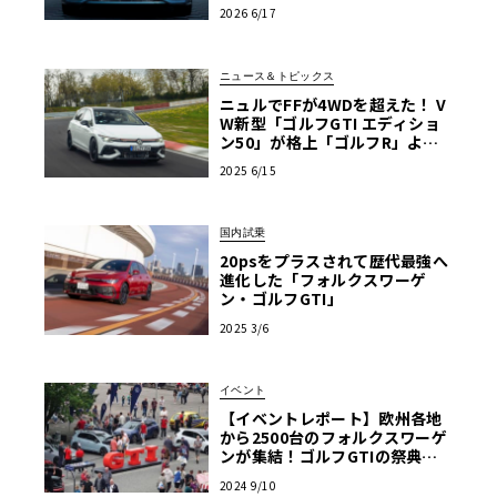
2026 6/17
ニュース＆トピックス
ニュルでFFが4WDを超えた！ V
W新型「ゴルフGTI エディショ
ン50」が格上「ゴルフR」より
速い下剋上タイムを達成
2025 6/15
国内試乗
20psをプラスされて歴代最強へ
進化した「フォルクスワーゲ
ン・ゴルフGTI」
2025 3/6
イベント
【イベントレポート】欧州各地
から2500台のフォルクスワーゲ
ンが集結！ゴルフGTIの祭典「G
TIファンフェスト」
2024 9/10