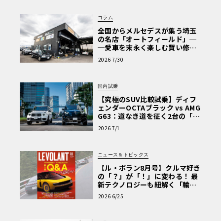
コラム
全国からメルセデスが集う埼玉
の名店「オートフィールド」─
─愛車を末永く楽しむ賢い修理
術と、プロがフックス製オイル
2026 7/30
を選ぶ理由〈PR〉
国内試乗
【究極のSUV比較試乗】ディフ
ェンダーOCTAブラック vs AMG
G63：道なき道を征く2台の「対
極的アプローチ」
2026 7/1
ニュース＆トピックス
【ル・ボラン8月号】クルマ好き
の「？」が「！」に変わる！ 最
新テクノロジーも紐解く「輸入
車Q&A」
2026 6/25