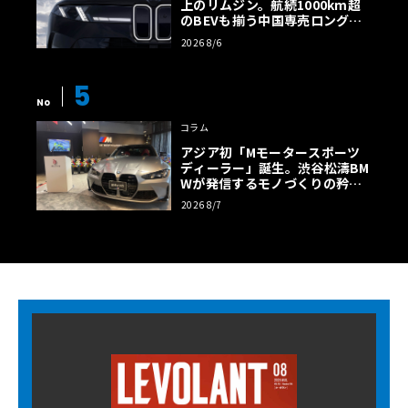
上のリムジン。航続1000km超
のBEVも揃う中国専売ロング仕
様の全貌
2026 8/6
5
No
コラム
アジア初「Mモータースポーツ
ディーラー」誕生。渋谷松濤BM
Wが発信するモノづくりの矜持
【木下隆之コラム】
2026 8/7