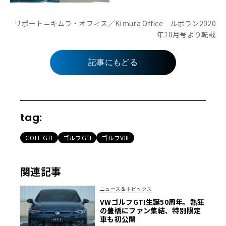
リポート＝キムラ・オフィス／Kimura Office ルボラン2020
年10月号より転載
記事にもどる
tag:
GOLF GTI
ゴルフGTI
ゴルフVIII
関連記事
ニュース＆トピックス
VWゴルフGTI生誕50周年。熱狂
の豊橋にファン集結、特別限定
車も初公開