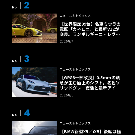
2
No
ニュース＆トピックス
【世界限定99台】名車ミウラの
意匠「カネロニ」と最新V12が
交差。ランボルギーニ・レヴエ
ルトに60周年記念車が登場
2026 8/7
3
No
ニュース＆トピックス
【GR86一部改良】0.5mmの執
念が生む極上のシフト。名色ソ
リッドグレー復活と最新アイサ
イトでFRの極みへ
2026 8/6
4
No
ニュース＆トピックス
【BMW新型X5／iX5】後席は極