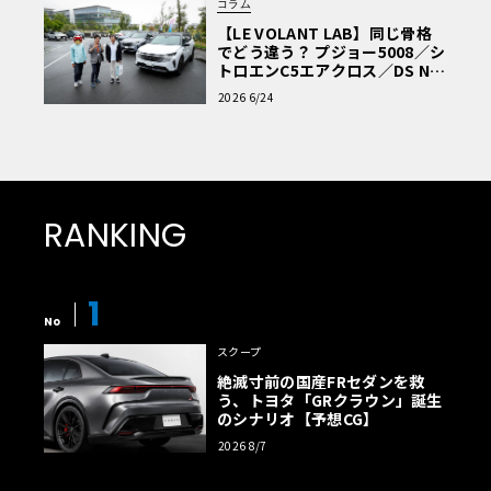
コラム
【LE VOLANT LAB】同じ骨格
でどう違う？ プジョー5008／シ
トロエンC5エアクロス／DS Nº4
読者一気乗りレポート
2026 6/24
RANKING
1
No
スクープ
絶滅寸前の国産FRセダンを救
う、トヨタ「GRクラウン」誕生
のシナリオ【予想CG】
2026 8/7