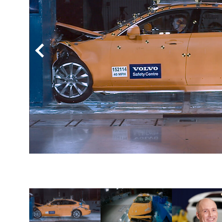
BYD
その
国産車
レクサ
ホンダ
三菱
光岡
その