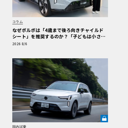
コラム
なぜボルボは「4歳まで後ろ向きチャイルド
シート」を推奨するのか？「子どもは小さな
大人ではない」の哲学が導く安全思想と最新
2026 8/6
テクノロジー
国内試乗