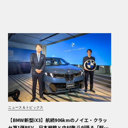
ニュース＆トピックス
【BMW新型iX3】航続906kmのノイエ・クラッ
セ第1弾BEV。日本戦略と中村敬斗が語る「駆け