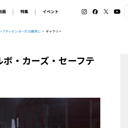
動画
特集
イベント
ィ
BMW
アルピナ
オリジナル動画
2026 サマータイヤ＆ホイール バイヤーズガイド
ル・ボラン カーズ・ミート2026横浜
ーフティセンターが20周年に
ギャラリー
2025-2026 冬 スタッドレス＆ウインタータイヤ バイヤ
SNOW EXPERIENCE in TOGAKUSHI SKI FIE
デス・ベンツ
ポルシェ
フォルクスワーゲン
ホイールカタログ2025-2026冬
EV:LIFE FUTAKO TAMAGAWA 2026
ーヌ
シトロエン
DSオートモビル
ホイールカタログ
EV:LIFE KOBE 2025
ボルボ・カーズ・セーフテ
ー
ルノー
アバルト
タイヤ特集
ル・ボラン カーズ・ミート2025横浜
ァ・ロメオ
フェラーリ
フィアット
ルギーニ
マセラティ
アストン・マーティン
レー
ケータハム
ジャガー
ローバー
ロータス
マクラーレン
モーガン
ロールス・ロイス
キャデラック
シボレー
テスラ
ヒョンデ