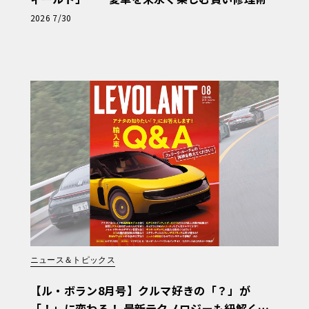
と、プロがフックス製オイルを選ぶ理由〈PR〉
2026 7/30
ニュース＆トピックス
【ル・ボラン8月号】クルマ好きの「？」が
「！」に変わる！ 最新テクノロジーも紐解く