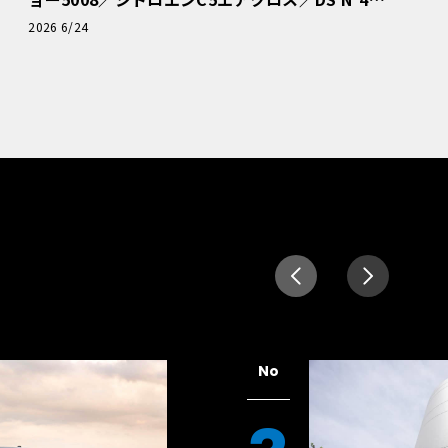
読者一気乗りレポート
2026 6/24
No