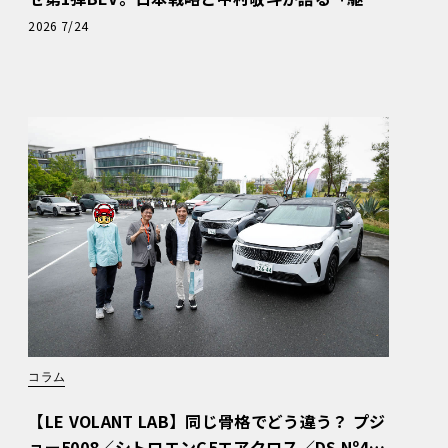
ぬける歓び」
2026 7/24
コラム
【LE VOLANT LAB】同じ骨格でどう違う？ プジ
ョー5008／シトロエンC5エアクロス／DS Nº4