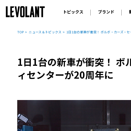
トピックス
ブランド
輸入車
アウデ
ニュース
TOP
ニュース＆トピックス
1日1台の新車が衝突！ ボルボ・カーズ・セ
スクープ
メルセ
試乗
アルピ
コラム
1日1台の新車が衝突！ 
プジョ
アルフ
ィセンターが20周年に
ランボ
ベント
ランド
MINI
ボルボ
ジープ