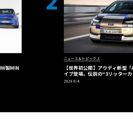
2
ニュース＆トピックス
W製MIN
【世界初公開】アウディ新型「A2
イプ登場。伝説の“3リッターカ
リーBEVとして復活【画像38枚
2026 8/4