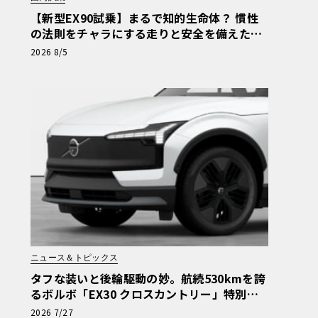
【新型EX90試乗】まるで知的生命体？ 慣性
の法則をチャラにする走りと安全を備えた、
ボルボ新旗艦EVの結論《LE VOLANT LAB》
2026 8/5
ニュース＆トピックス
タフな装いと後輪駆動の妙。航続530kmを誇
るボルボ「EX30 クロスカントリー」特別仕
様車が599万円で登場
2026 7/27