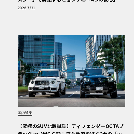
【第1回・ヒョンデ6つの疑問：Why? Hyunda
2026 7/31
i?】〈PR〉
国内試乗
【究極のSUV比較試乗】ディフェンダーOCTAブ
ラック vs AMG G63：道なき道を征く2台の「対