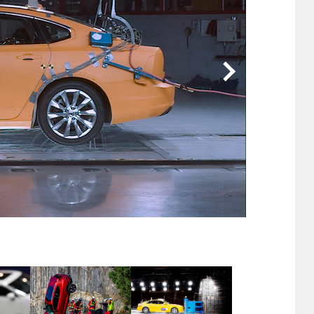
他
ス
トヨタ
日産
スバル
マツダ
ダイハツ
スズキ
他