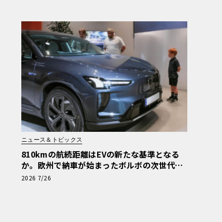
ニュース＆トピックス
810kmの航続距離はEVの新たな基準となる
か。欧州で納車が始まったボルボの次世代SU
V「EX60」
2026 7/26