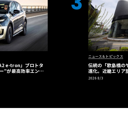
3
ニュース＆トピックス
 e-tron」プロトタ
伝統の「歌島橋の
ー”が最高効率エント
進化。近畿エリア
】
ーアル
2026 8/3