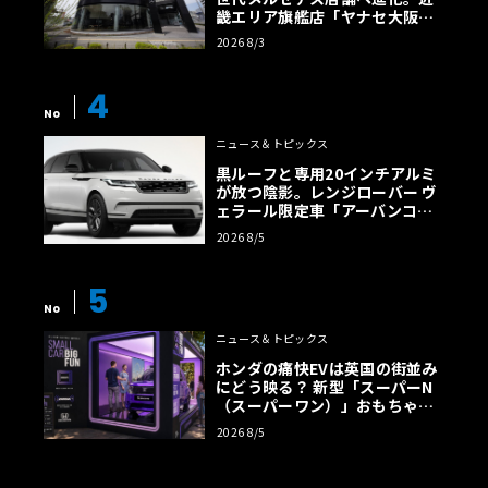
畿エリア旗艦店「ヤナセ大阪支
店」がリニューアル
2026 8/3
4
No
ニュース＆トピックス
黒ルーフと専用20インチアルミ
が放つ陰影。レンジローバー ヴ
ェラール限定車「アーバンコン
トラスト・エディション」登場
2026 8/5
5
No
ニュース＆トピックス
ホンダの痛快EVは英国の街並み
にどう映る？ 新型「スーパーN
（スーパーワン）」おもちゃ箱
ツアーの全貌
2026 8/5