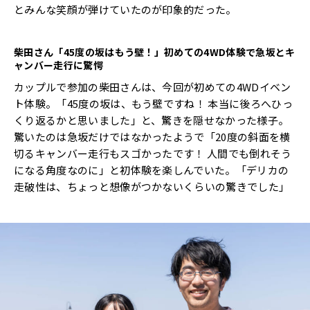
とみんな笑顔が弾けていたのが印象的だった。
柴田さん「
45
度の坂はもう壁！」初めての
4WD
体験で急坂とキ
ャンバー走行に驚愕
カップルで参加の柴田さんは、今回が初めての4WDイベン
ト体験。「45度の坂は、もう壁ですね！ 本当に後ろへひっ
くり返るかと思いました」と、驚きを隠せなかった様子。
驚いたのは急坂だけではなかったようで「20度の斜面を横
切るキャンバー走行もスゴかったです！ 人間でも倒れそう
になる角度なのに」と初体験を楽しんでいた。「デリカの
走破性は、ちょっと想像がつかないくらいの驚きでした」