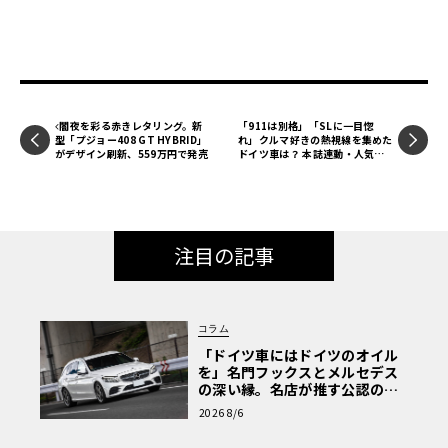
闇夜を彩る赤きレタリング。新
「911は別格」「SLに一目惚
型「プジョー408 GT HYBRID」
れ」クルマ好きの熱視線を集めた
がデザイン刷新、559万円で発売
ドイツ車は？ 本誌連動・人気投
票レポート【ル・ボラン カーズ
ミート2026横浜】
注目の記事
コラム
「ドイツ車にはドイツのオイル
を」名門フックスとメルセデス
の深い縁。名店が推す公認の安
心と、Cクラスで味わうシルキー
2026 8/6
な走り〈PR〉