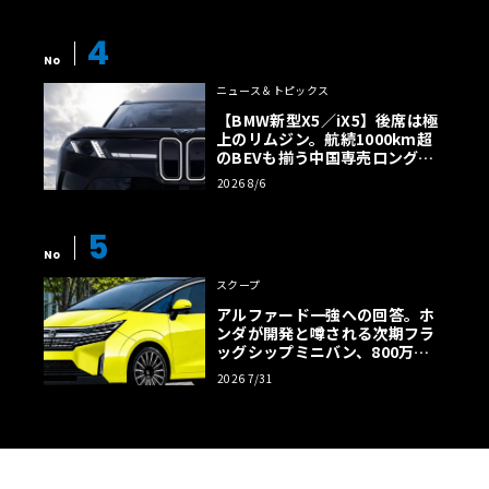
4
No
ニュース＆トピックス
【BMW新型X5／iX5】後席は極
上のリムジン。航続1000km超
のBEVも揃う中国専売ロング仕
様の全貌
2026 8/6
5
No
スクープ
アルファード一強への回答。ホ
ンダが開発と噂される次期フラ
ッグシップミニバン、800万円
超の勝算【予想CG】
2026 7/31