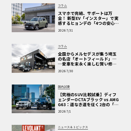
コラム
スマホで完結、サポートは万
全！ 新型EV「インスター」で実
感するヒョンデの「4つの安心」
【第1回・ヒョンデ6つの疑問：
2026 7/31
Why? Hyundai?】〈PR〉
コラム
全国からメルセデスが集う埼玉
の名店「オートフィールド」─
─愛車を末永く楽しむ賢い修理
術と、プロがフックス製オイル
2026 7/30
を選ぶ理由〈PR〉
国内試乗
【究極のSUV比較試乗】ディフ
ェンダーOCTAブラック vs AMG
G63：道なき道を征く2台の「対
極的アプローチ」
2026 7/1
ニュース＆トピックス