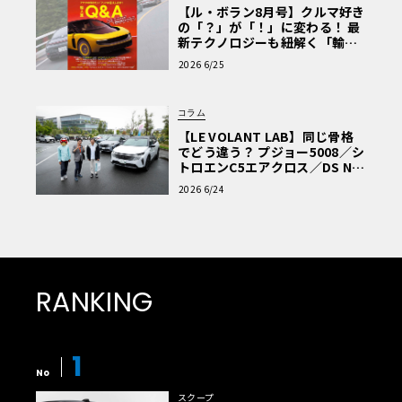
【ル・ボラン8月号】クルマ好き
の「？」が「！」に変わる！ 最
新テクノロジーも紐解く「輸入
車Q&A」
2026 6/25
コラム
【LE VOLANT LAB】同じ骨格
でどう違う？ プジョー5008／シ
トロエンC5エアクロス／DS Nº4
読者一気乗りレポート
2026 6/24
RANKING
1
No
スクープ