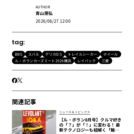
AUTHOR
青山朋弘
2026/06/27 12:00
tag:
BBS
スバル
デリカD:5
トレイルシーカー
ホイール
ル・ボランカーズミート2026横浜
レイバック
三菱
関連記事
ニュース＆トピックス
【ル・ボラン8月号】クルマ好き
の「？」が「！」に変わる！ 最
新テクノロジーも紐解く「輸入