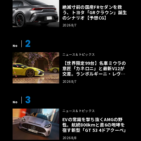
絶滅寸前の国産FRセダンを救
う、トヨタ「GRクラウン」誕生
のシナリオ【予想CG】
2026 8/7
2
No
ニュース＆トピックス
【世界限定99台】名車ミウラの
意匠「カネロニ」と最新V12が
交差。ランボルギーニ・レヴエ
ルトに60周年記念車が登場
2026 8/7
3
No
ニュース＆トピックス
EVの常識を撃ち抜くAMGの野
性。航続800kmと直6の咆哮を
宿す新型「GT 53 4ドアクーペ」
2026 8/8