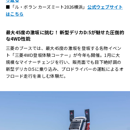
■「ル・ボラン カーズミート2026横浜」
公式ウェブサイト
はこちら
最大
45
度の激坂に挑む！
新型デリカ
D:5
が魅せた圧倒的
な
4WD
性能
三菱のブースでは、最大45度の激坂を登坂する名物イベン
ト「三菱4WD登坂体験コーナー」が今年も開催。1月に大
規模なマイナーチェンジを行い、販売面でも目下絶好調の
新型デリカD:5に乗り込み、プロドライバーの運転によるオ
フロード走行を楽しむ体験だ。