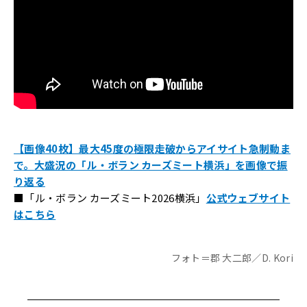
【画像40枚】最大45度の極限走破からアイサイト急制動ま
で。大盛況の「ル・ボラン カーズミート横浜」を画像で振
り返る
■「ル・ボラン カーズミート2026横浜」
公式ウェブサイト
はこちら
フォト＝郡 大二郎／D. Kori