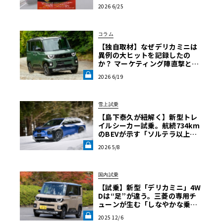
車Q&A」
2026 6/25
コラム
【独自取材】なぜデリカミニは
異例の大ヒットを記録したの
か？ マーケティング陣直撃と試
乗で紐解く「デリ丸。」誕生の
2026 6/19
軌跡【自動車業界の研究】《LE
VOLANT LAB》
雪上試乗
【島下泰久が紐解く】新型トレ
イルシーカー試乗。航続734km
のBEVが示す「ソルテラ以上の
スバルらしさ」《LE VOLANT L
2026 5/8
AB》
国内試乗
【試乗】新型「デリカミニ」4W
Dは“足”が違う。三菱の専用チ
ューンが生む「しなやかな乗り
心地」の正体《LE VOLANT LA
2025 12/6
B》