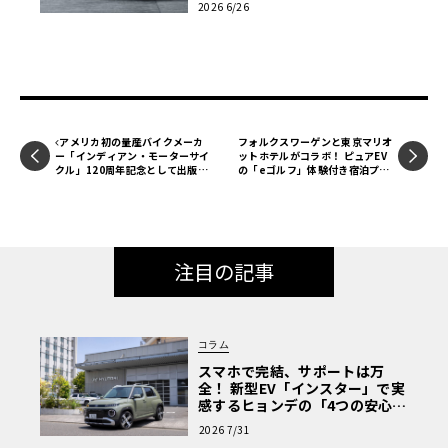
2026 6/26
アメリカ初の量産バイクメーカ
フォルクスワーゲンと東京マリオ
ー「インディアン・モーターサイ
ットホテルがコラボ！ ピュアEV
クル」120周年記念として出版さ
の「eゴルフ」体験付き宿泊プラ
れた一冊【新書紹介】
ンが発売
注目の記事
コラム
スマホで完結、サポートは万
全！ 新型EV「インスター」で実
感するヒョンデの「4つの安心」
【第1回・ヒョンデ6つの疑問：
2026 7/31
Why? Hyundai?】〈PR〉