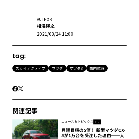
AUTHOR
相澤隆之
2021/03/24 11:00
tag:
スカイアクティブ
マツダ
マツダ3
国内試乗
関連記事
ニュース＆トピックス
PR
月販目標の5倍！ 新型マツダCX-
5が1万台を受注した理由──大