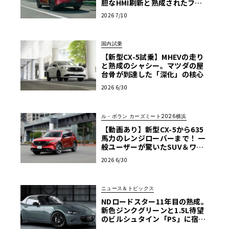
胆なHMI刷新と熟成されたフッ
トワーク
2026 7/10
国内試乗
【新型CX-5試乗】MHEVの走り
と熟成のシャシー。マツダの屋
台骨が到達した「深化」の核心
2026 6/30
ル・ボラン カーズミート2026横浜
【動画あり】新型CX-5から635
馬力のレンジローバーまで！ 一
般ユーザーが驚いたSUV＆ワゴ
ン試乗レポート【ル・ボラン カ
2026 6/30
ーズミート2026横浜】
ニュース＆トピックス
NDロードスター11年目の熟成。
新色ジンクグリーンと1.5L待望
のビルシュタイン「PS」に宿る
マツダの執念