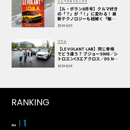
ニュース＆トピックス
【ル・ボラン8月号】クルマ好き
の「？」が「！」に変わる！ 最
新テクノロジーも紐解く「輸入
車Q&A」
2026 6/25
コラム
【LE VOLANT LAB】同じ骨格
でどう違う？ プジョー5008／シ
トロエンC5エアクロス／DS Nº4
読者一気乗りレポート
2026 6/24
RANKING
1
No