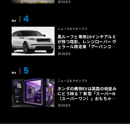
2026 8/3
4
No
ニュース＆トピックス
黒ルーフと専用20インチアルミ
が放つ陰影。レンジローバー ヴ
ェラール限定車「アーバンコン
トラスト・エディション」登場
2026 8/5
5
No
ニュース＆トピックス
ホンダの痛快EVは英国の街並み
にどう映る？ 新型「スーパーN
（スーパーワン）」おもちゃ箱
ツアーの全貌
2026 8/5