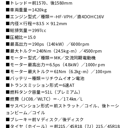
■トレッド＝前1570、後1580mm
■車両重量＝1420kg
■エンジン型式／種類＝-HF-VPH／直4DOHC16V
■内径×行程＝83.5 × 91.2mm
■総排気量＝1997cc
■圧縮比＝15.0
■最高出力＝190ps（140kW）／6000rpm
■最大トルク＝240Nm（24.5kg-m）／4500rpm
■モーター型式／種類＝MK／交流同期電動機
■モーター最高出力＝6.5ps（4.8kW）／1000r pm
■モーター最大トルク＝61Nm（6.2㎏-m）／100rpm
■バッテリー種類＝リチウムイオン電池
■トランスミッション形式＝6速AT
■燃料タンク容量＝51L（プレミアム）
■燃費（JC08／WLTC）＝-／17.4㎞／L
■サスペンション形式＝前ストラット／コイル、後トーシ
ョンビーム／コイル
■ブレーキ＝前Ｖディスク／後ディスク
■タイヤ（ホイール）＝前215／45R18（7J）215／45R18