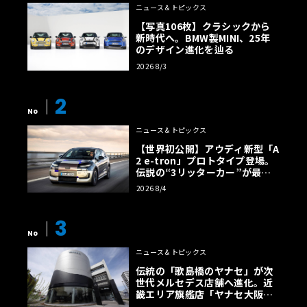
ニュース＆トピックス
【写真106枚】クラシックから
新時代へ。BMW製MINI、25年
のデザイン進化を辿る
2026 8/3
2
No
ニュース＆トピックス
【世界初公開】アウディ新型「A
2 e-tron」プロトタイプ登場。
伝説の“3リッターカー”が最高
効率エントリーBEVとして復活
2026 8/4
【画像38枚】
3
No
ニュース＆トピックス
伝統の「歌島橋のヤナセ」が次
世代メルセデス店舗へ進化。近
畿エリア旗艦店「ヤナセ大阪支
店」がリニューアル