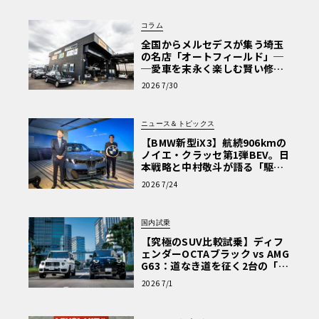
コラム
全国からメルセデスが集う埼玉
の名店「オートフィールド」─
─愛車を末永く楽しむ賢い修理
術と、プロがフックス製オイル
2026 7/30
を選ぶ理由〈PR〉
ニュース＆トピックス
【BMW新型iX3】航続906kmの
ノイエ・クラッセ第1弾BEV。日
本戦略と中村敬斗が語る「駆け
ぬける歓び」
2026 7/24
国内試乗
【究極のSUV比較試乗】ディフ
ェンダーOCTAブラック vs AMG
G63：道なき道を征く2台の「対
極的アプローチ」
2026 7/1