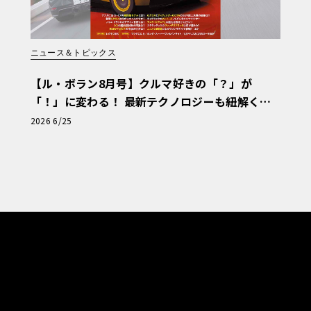
ニュース＆トピックス
【ル・ボラン8月号】クルマ好きの「？」が
「！」に変わる！ 最新テクノロジーも紐解く
「輸入車Q&A」
2026 6/25