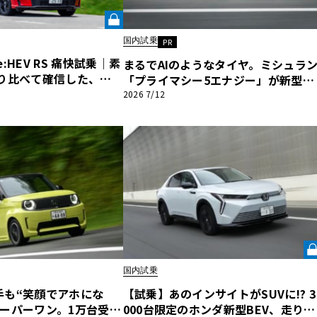
国内試乗
他
PR
:HEV RS 痛快試乗｜素
まるでAIのようなタイヤ。ミシュラ
乗り比べて確信した、仮
「プライマシー5エナジー」が新型プ
ス
トヨタ
日産
+Shift」の真価《LE
リウスにもたらす極上のプレミアム
2026 7/12
スバル
マツダ
》
ダイハツ
スズキ
他
国内試乗
手も“笑顔でアホにな
【試乗】あのインサイトがSUVに!? 3
スーパーワン。1万台受注
000台限定のホンダ新型BEV、走りの