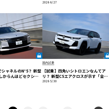
V8サウンドと低重心が
真価は「シャシー」にあった《LE V
2026 6/27
走り
LANT LAB》
国内試乗
シャネルのN°5？ 新型
【試乗】四角いシトロエンなんてア
「けしからんほどセクシ
リ？ 新型C5エアクロスが示す「全方
りの裏の顔《LE VOLA
位ほわほわ天国」という極上空間《L
2026 5/30
VOLANT LAB》