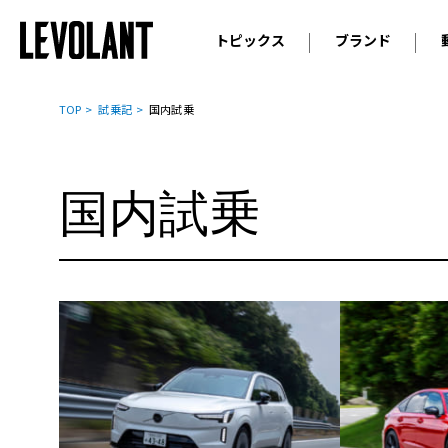
トピックス
ブランド
輸入車
アウデ
ニュース
TOP
試乗記
国内試乗
スクープ
メルセ
試乗
アルピ
国内試乗
コラム
プジョ
アルフ
ランボ
ベント
ランド
MINI
ボルボ
ジープ