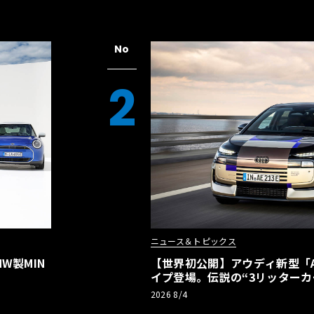
No
2
ニュース＆トピックス
W製MIN
【世界初公開】アウディ新型「A2
イプ登場。伝説の“3リッターカ
リーBEVとして復活【画像38枚
2026 8/4