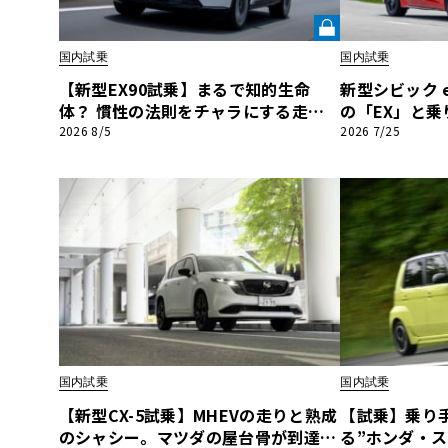
BYD
国内試乗
国内試乗
その
【新型EX90試乗】まるで知的生命
新型シビック e
体？ 慣性の法則をチャラにする走り
の「EX」と
国産車
レクサ
と安全を備えた、ボルボ新旗艦EVの
想有段シフト「S
2026 8/5
2026 7/25
ホンダ
結論《LE VOLANT LAB》
VOLANT LAB
三菱
光岡
その
国内試乗
国内試乗
【新型CX-5試乗】MHEVの走りと熟成
【試乗】乗り
のシャシー。マツダの屋台骨が到達し
る”ホンダ・