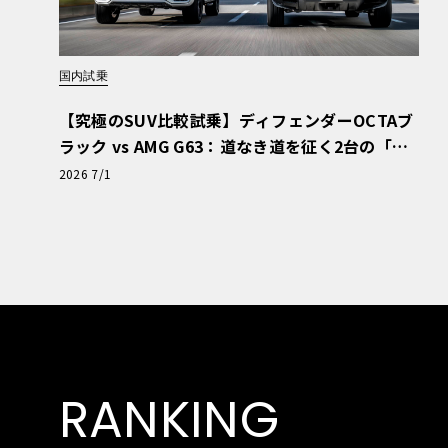
国内試乗
【究極のSUV比較試乗】ディフェンダーOCTAブ
ラック vs AMG G63：道なき道を征く2台の「対
極的アプローチ」
2026 7/1
RANKING