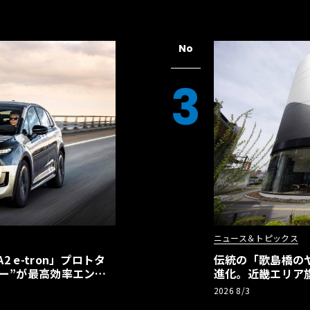
No
3
ニュース＆トピックス
 e-tron」プロトタ
伝統の「歌島橋の
ー”が最高効率エント
進化。近畿エリア
】
ーアル
2026 8/3