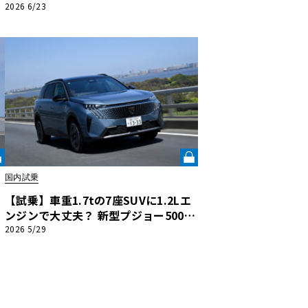
O
級車」としての実力を問う《LE VOLA
2026 6/23
NT LAB》
国内試乗
【試乗】車重1.7tの7座SUVに1.2Lエ
ンジンで大丈夫？ 新型プジョー5008
E
が示す「フランス車らしい合理的な走
2026 5/29
り」《LE VOLANT LAB》