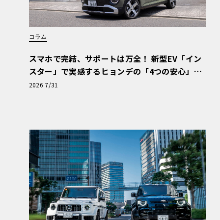
コラム
スマホで完結、サポートは万全！ 新型EV「イン
スター」で実感するヒョンデの「4つの安心」
【第1回・ヒョンデ6つの疑問：Why? Hyunda
2026 7/31
i?】〈PR〉