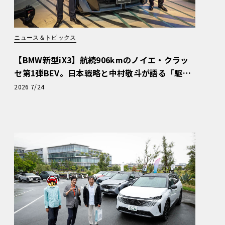
ニュース＆トピックス
【BMW新型iX3】航続906kmのノイエ・クラッ
セ第1弾BEV。日本戦略と中村敬斗が語る「駆け
ぬける歓び」
2026 7/24