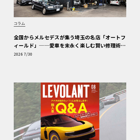
コラム
全国からメルセデスが集う埼玉の名店「オートフ
ィールド」──愛車を末永く楽しむ賢い修理術
と、プロがフックス製オイルを選ぶ理由〈PR〉
2026 7/30