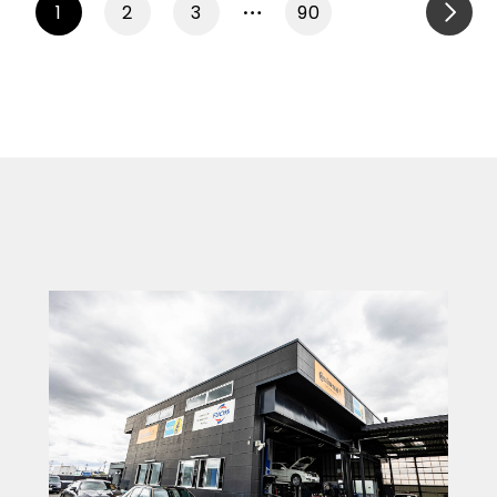
…
1
2
3
90
NEXT