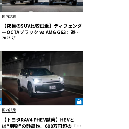
国内試乗
【究極のSUV比較試乗】ディフェンダ
ン
ーOCTAブラック vs AMG G63：道な
き道を征く2台の「対極的アプロー
2026 7/1
感
チ」
国内試乗
【トヨタRAV4 PHEV試乗】HEVと
は“別物”の静粛性。600万円超の「高