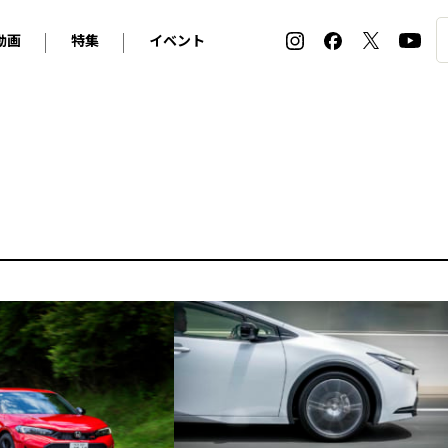
動画
特集
イベント
ィ
BMW
アルピナ
オリジナル動画
2026 サマータイヤ＆ホイール バイヤーズガイド
ル・ボラン カーズ・ミート2026横浜
2025-2026 冬 スタッドレス＆ウインタータイヤ バイヤ
SNOW EXPERIENCE in TOGAKUSHI SKI FIE
デス・ベンツ
ポルシェ
フォルクスワーゲン
ホイールカタログ2025-2026冬
EV:LIFE FUTAKO TAMAGAWA 2026
ーヌ
シトロエン
DSオートモビル
ホイールカタログ
EV:LIFE KOBE 2025
ー
ルノー
アバルト
タイヤ特集
ル・ボラン カーズ・ミート2025横浜
ァ・ロメオ
フェラーリ
フィアット
ルギーニ
マセラティ
アストン・マーティン
レー
ケータハム
ジャガー
ローバー
ロータス
マクラーレン
モーガン
ロールス・ロイス
キャデラック
シボレー
テスラ
ヒョンデ