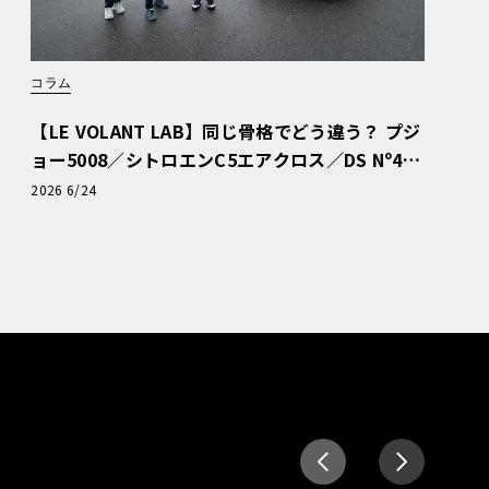
コラム
【LE VOLANT LAB】同じ骨格でどう違う？ プジ
ョー5008／シトロエンC5エアクロス／DS Nº4
読者一気乗りレポート
2026 6/24