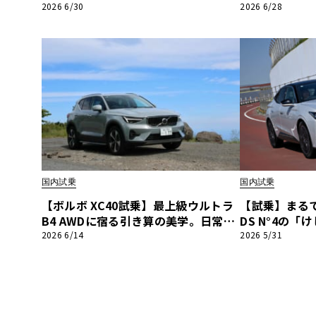
た「深化」の核心
も納得のEV×
2026 6/30
2026 6/28
魅せる極上の
国内試乗
国内試乗
【ボルボ XC40試乗】最上級ウルトラ
【試乗】まるで
B4 AWDに宿る引き算の美学。日常を
DS N°4の
豊かに彩る北欧の至宝
ー」な空間と走
2026 6/14
2026 5/31
NT LAB》