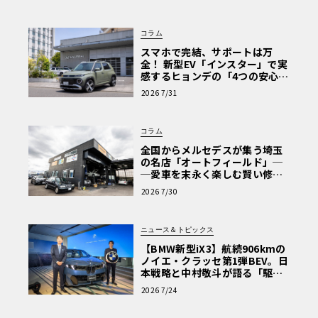
コラム
スマホで完結、サポートは万
全！ 新型EV「インスター」で実
感するヒョンデの「4つの安心」
【第1回・ヒョンデ6つの疑問：
2026 7/31
Why? Hyundai?】〈PR〉
コラム
全国からメルセデスが集う埼玉
の名店「オートフィールド」─
─愛車を末永く楽しむ賢い修理
術と、プロがフックス製オイル
2026 7/30
を選ぶ理由〈PR〉
ニュース＆トピックス
【BMW新型iX3】航続906kmの
ノイエ・クラッセ第1弾BEV。日
本戦略と中村敬斗が語る「駆け
ぬける歓び」
2026 7/24