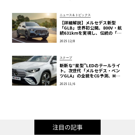
ニュース＆トピックス
【詳細解説】メルセデス新型
「GLB」世界初公開。800V・航
続631kmを実現し、伝統の「7
人乗り」も守り抜いた多才な進
2025 12/8
化
スクープ
斬新な“星型”LEDのテールライ
ト。次世代「メルセデス・ベン
ツGLA」の全貌をCG予測、MMA
採用で電動化へ
2025 11/6
注目の記事