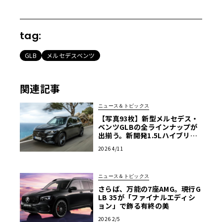
tag:
GLB
メルセデスベンツ
関連記事
ニュース＆トピックス
【写真93枚】新型メルセデス・
ベンツGLBの全ラインナップが
出揃う。新開発1.5Lハイブリッ
ドとエントリーEVを追加
2026 4/11
ニュース＆トピックス
さらば、万能の7座AMG。現行G
LB 35が「ファイナルエディシ
ョン」で飾る有終の美
2026 2/5