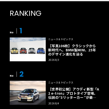
RANKING
1
No
ニュース＆トピックス
【写真106枚】クラシックから
新時代へ。BMW製MINI、25年
のデザイン進化を辿る
2026 8/3
2
No
ニュース＆トピックス
【世界初公開】アウディ新型「A
2 e-tron」プロトタイプ登場。
伝説の“3リッターカー”が最高
効率エントリーBEVとして復活
2026 8/4
【画像38枚】