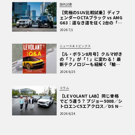
国内試乗
【究極のSUV比較試乗】ディフ
ェンダーOCTAブラック vs AMG
G63：道なき道を征く2台の「対
極的アプローチ」
2026 7/1
ニュース＆トピックス
【ル・ボラン8月号】クルマ好き
の「？」が「！」に変わる！ 最
新テクノロジーも紐解く「輸入
車Q&A」
2026 6/25
コラム
【LE VOLANT LAB】同じ骨格
でどう違う？ プジョー5008／シ
トロエンC5エアクロス／DS Nº4
読者一気乗りレポート
2026 6/24