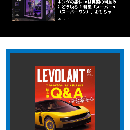
ホンダの痛快EVは英国の街並み
にどう映る？ 新型「スーパーN
（スーパーワン）」おもちゃ箱
ツアーの全貌
2026 8/5