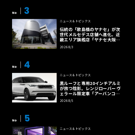
3
No
ニュース＆トピックス
伝統の「歌島橋のヤナセ」が次
世代メルセデス店舗へ進化。近
畿エリア旗艦店「ヤナセ大阪支
店」がリニューアル
2026 8/3
4
No
ニュース＆トピックス
黒ルーフと専用20インチアルミ
が放つ陰影。レンジローバー ヴ
ェラール限定車「アーバンコン
トラスト・エディション」登場
2026 8/5
5
No
ニュース＆トピックス