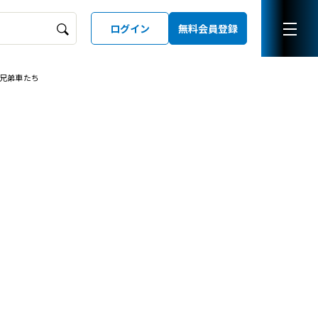
ログイン
無料会員登録
の兄弟車たち
ーズガイド
LD