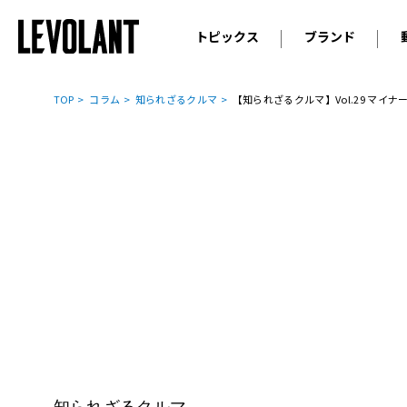
トピックス
ブランド
輸入車
アウデ
ニュース
TOP
コラム
知られざるクルマ
【知られざるクルマ】Vol.29 マ
スクープ
メルセ
試乗
アルピ
コラム
プジョ
アルフ
ランボ
ベント
ランド
MINI
ボルボ
ジープ
知られざるクルマ