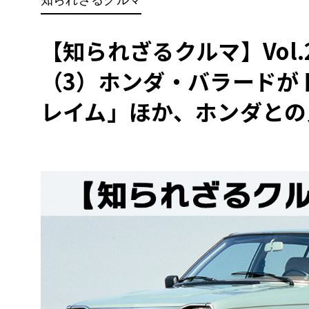
BYD
その
【知られざるクルマ】Vol.
（3）ホンダ・バラードが
国産車
レクサ
ホンダ
レイム」ほか、ホンダとの
三菱
光岡
その