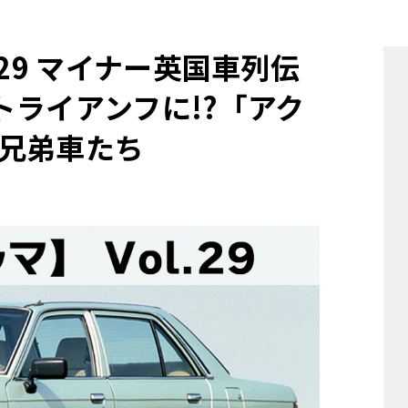
他
29 マイナー英国車列伝
トライアンフに!?「アク
ス
トヨタ
日産
スバル
マツダ
兄弟車たち
ダイハツ
スズキ
他