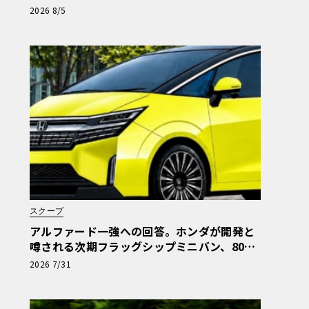
ゃ箱ツアーの全貌
2026 8/5
スクープ
アルファード一強への回答。ホンダが開発と
噂される次期フラッグシップミニバン、800
万円超の勝算【予想CG】
2026 7/31