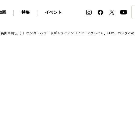
動画
特集
イベント
ィ
BMW
アルピナ
オリジナル動画
2026 サマータイヤ＆ホイール バイヤーズガイド
ル・ボラン カーズ・ミート2026横浜
イナー英国車列伝（3）ホンダ・バラードがトライアンフに!?「アクレイム」ほか、ホンダと
2025-2026 冬 スタッドレス＆ウインタータイヤ バイヤ
SNOW EXPERIENCE in TOGAKUSHI SKI FIE
デス・ベンツ
ポルシェ
フォルクスワーゲン
ホイールカタログ2025-2026冬
EV:LIFE FUTAKO TAMAGAWA 2026
ーヌ
シトロエン
DSオートモビル
ホイールカタログ
EV:LIFE KOBE 2025
ー
ルノー
アバルト
タイヤ特集
ル・ボラン カーズ・ミート2025横浜
ァ・ロメオ
フェラーリ
フィアット
ルギーニ
マセラティ
アストン・マーティン
レー
ケータハム
ジャガー
ローバー
ロータス
マクラーレン
モーガン
ロールス・ロイス
キャデラック
シボレー
テスラ
ヒョンデ