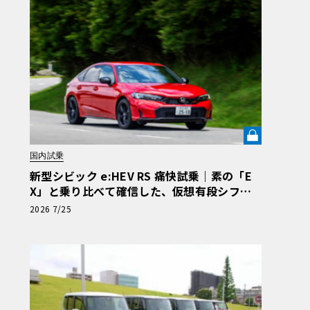
国内試乗
新型シビック e:HEV RS 痛快試乗｜素の「E
X」と乗り比べて確信した、仮想有段シフト
「S+Shift」の真価《LE VOLANT LAB》
2026 7/25