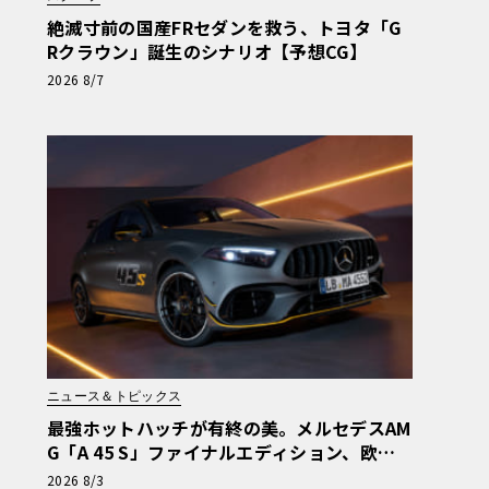
絶滅寸前の国産FRセダンを救う、トヨタ「G
Rクラウン」誕生のシナリオ【予想CG】
2026 8/7
ニュース＆トピックス
最強ホットハッチが有終の美。メルセデスAM
G「A 45 S」ファイナルエディション、欧州
で受注開始
2026 8/3