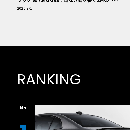
極的アプローチ」
2026 7/1
RANKING
No