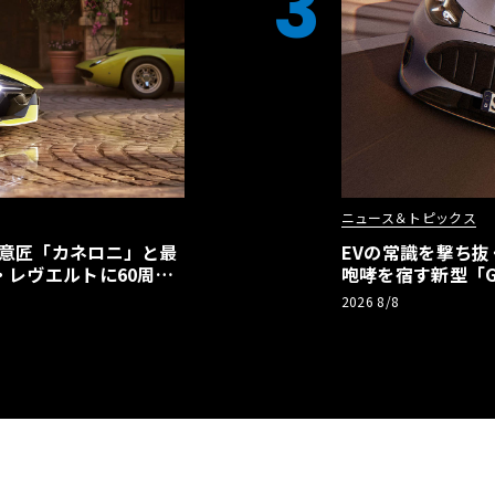
3
ニュース＆トピックス
の意匠「カネロニ」と最
EVの常識を撃ち抜
・レヴエルトに60周年
咆哮を宿す新型「GT
2026 8/8