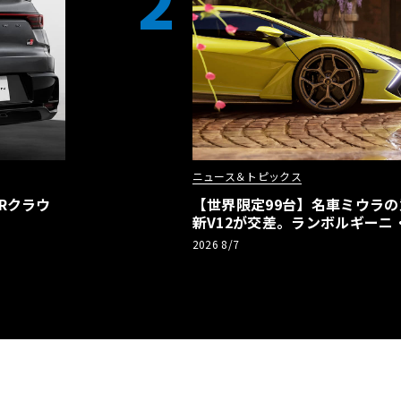
2
ニュース＆トピックス
Rクラウ
【世界限定99台】名車ミウラ
新V12が交差。ランボルギーニ
記念車が登場
2026 8/7