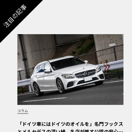
注目の記事
コラム
「ドイツ車にはドイツのオイルを」名門フックス
とメルセデスの深い縁。名店が推す公認の安心