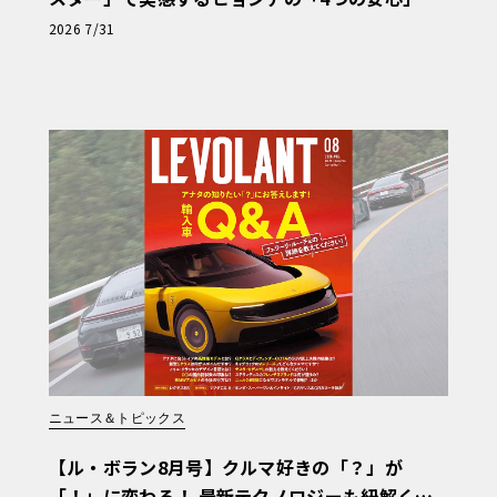
【第1回・ヒョンデ6つの疑問：Why? Hyunda
2026 7/31
i?】〈PR〉
ニュース＆トピックス
【ル・ボラン8月号】クルマ好きの「？」が
「！」に変わる！ 最新テクノロジーも紐解く