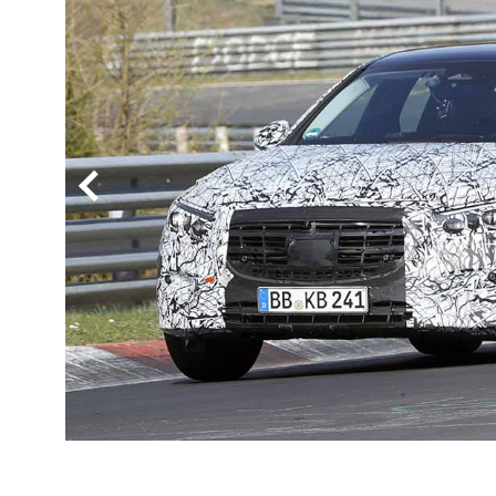
BYD
その
国産車
レクサ
ホンダ
三菱
光岡
その