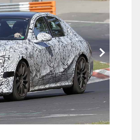
他
ス
トヨタ
日産
スバル
マツダ
ダイハツ
スズキ
他