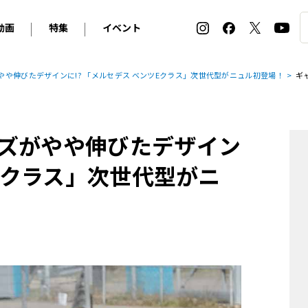
動画
特集
イベント
ィ
BMW
アルピナ
オリジナル動画
2026 サマータイヤ＆ホイール バイヤーズガイド
ル・ボラン カーズ・ミート2026横浜
や伸びたデザインに!? 「メルセデス ベンツEクラス」次世代型がニュル初登場！
ギ
2025-2026 冬 スタッドレス＆ウインタータイヤ バイヤ
SNOW EXPERIENCE in TOGAKUSHI SKI FIE
デス・ベンツ
ポルシェ
フォルクスワーゲン
ホイールカタログ2025-2026冬
EV:LIFE FUTAKO TAMAGAWA 2026
ーヌ
シトロエン
DSオートモビル
ホイールカタログ
EV:LIFE KOBE 2025
ズがやや伸びたデザイン
ー
ルノー
アバルト
タイヤ特集
ル・ボラン カーズ・ミート2025横浜
ァ・ロメオ
フェラーリ
フィアット
ツEクラス」次世代型がニ
ルギーニ
マセラティ
アストン・マーティン
レー
ケータハム
ジャガー
ローバー
ロータス
マクラーレン
モーガン
ロールス・ロイス
キャデラック
シボレー
テスラ
ヒョンデ