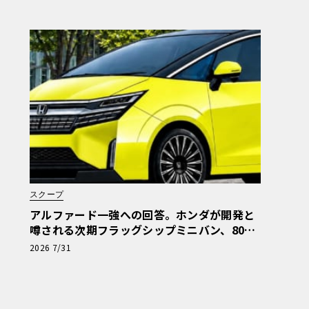
スクープ
アルファード一強への回答。ホンダが開発と
噂される次期フラッグシップミニバン、800
万円超の勝算【予想CG】
2026 7/31