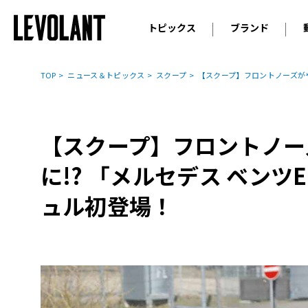
トピックス
ブランド
輸入車
アウデ
ニュース
TOP
ニュース＆トピックス
スクープ
【スクープ】フロントノーズがや
スクープ
メルセ
試乗
アルピ
コラム
【スクープ】フロントノー
プジョ
アルフ
に!? 「メルセデス ベン
ランボ
ュル初登場！
ベント
ランド
MINI
ボルボ
ジープ