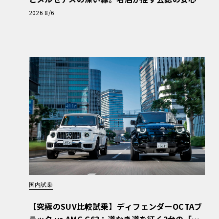
と、Cクラスで味わうシルキーな走り〈PR〉
2026 8/6
国内試乗
【究極のSUV比較試乗】ディフェンダーOCTAブ
ラック vs AMG G63：道なき道を征く2台の「対