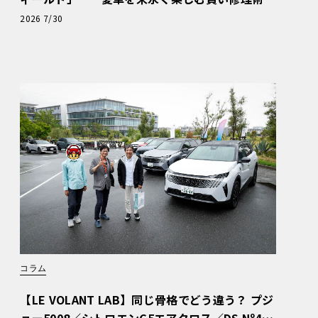
と、プロがフックス製オイルを選ぶ理由〈PR〉
2026 7/30
コラム
【LE VOLANT LAB】同じ骨格でどう違う？ プジ
ョー5008／シトロエンC5エアクロス／DS Nº4