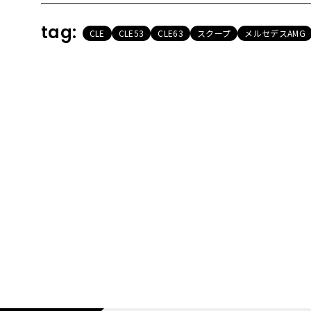
tag:
CLE
CLE53
CLE63
スクープ
メルセデスAMG