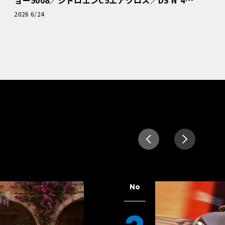
読者一気乗りレポート
2026 6/24
No