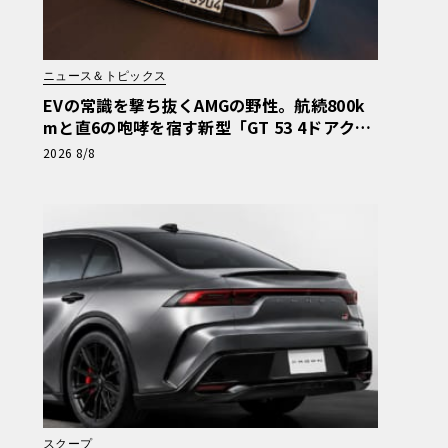
ニュース＆トピックス
EVの常識を撃ち抜くAMGの野性。航続800k
mと直6の咆哮を宿す新型「GT 53 4ドアクー
ペ」
2026 8/8
スクープ