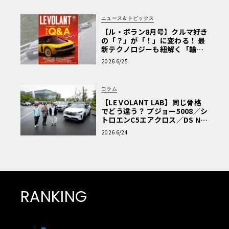
ニュース＆トピックス
【ル・ボラン8月号】クルマ好き
の「？」が「！」に変わる！ 最
新テクノロジーも紐解く「輸入
車Q&A」
2026 6/25
コラム
【LE VOLANT LAB】同じ骨格
でどう違う？ プジョー5008／シ
トロエンC5エアクロス／DS Nº4
読者一気乗りレポート
2026 6/24
RANKING