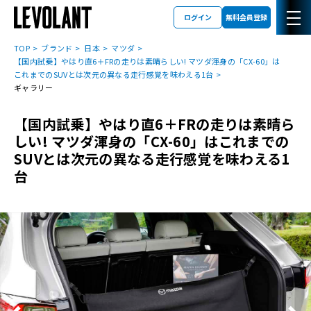
ログイン
無料会員登録
TOP
ブランド
日本
マツダ
【国内試乗】やはり直6＋FRの走りは素晴らしい! マツダ渾身の「CX-60」は
これまでのSUVとは次元の異なる走行感覚を味わえる1台
ギャラリー
【国内試乗】やはり直6＋FRの走りは素晴ら
しい! マツダ渾身の「CX-60」はこれまでの
SUVとは次元の異なる走行感覚を味わえる1
台