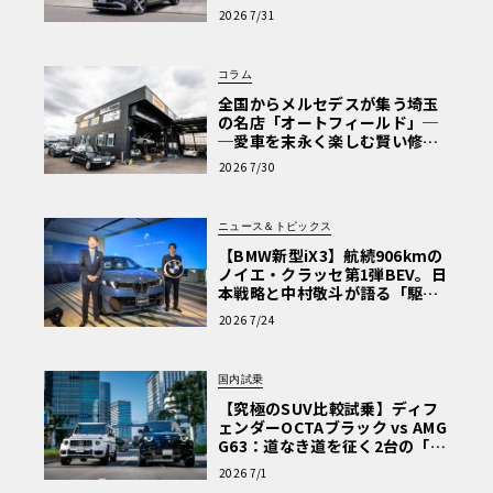
【第1回・ヒョンデ6つの疑問：
2026 7/31
Why? Hyundai?】〈PR〉
コラム
全国からメルセデスが集う埼玉
の名店「オートフィールド」─
─愛車を末永く楽しむ賢い修理
術と、プロがフックス製オイル
2026 7/30
を選ぶ理由〈PR〉
ニュース＆トピックス
【BMW新型iX3】航続906kmの
ノイエ・クラッセ第1弾BEV。日
本戦略と中村敬斗が語る「駆け
ぬける歓び」
2026 7/24
国内試乗
【究極のSUV比較試乗】ディフ
ェンダーOCTAブラック vs AMG
G63：道なき道を征く2台の「対
極的アプローチ」
2026 7/1