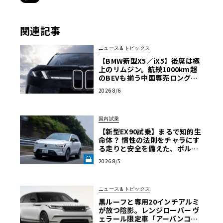
関連記事
ニュース＆トピックス
【BMW新型X5／iX5】後席は極
上のリムジン。航続1000km超
のBEVも揃う中国専売ロング仕
様の全貌
2026 8/6
国内試乗
【新型EX90試乗】まるで知的生
命体？ 慣性の法則をチャラにす
る走りと安全を備えた、ボルボ
新旗艦EVの結論《LE VOLANT L
2026 8/5
AB》
ニュース＆トピックス
黒ルーフと専用20インチアルミ
が放つ陰影。レンジローバー ヴ
ェラール限定車「アーバンコン