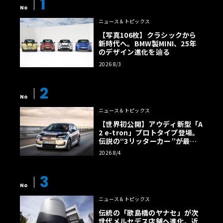
1
No
ニュース＆トピックス
【写真106枚】クラシックから
新時代へ。BMW製MINI、25年
のデザイン進化を辿る
2026 8/3
2
No
ニュース＆トピックス
【世界初公開】アウディ新型「A
2 e-tron」プロトタイプ登場。
伝説の“3リッターカー”が最高
効率エントリーBEVとして復活
2026 8/4
【画像38枚】
3
No
ニュース＆トピックス
伝統の「歌島橋のヤナセ」が次
世代メルセデス店舗へ進化。近