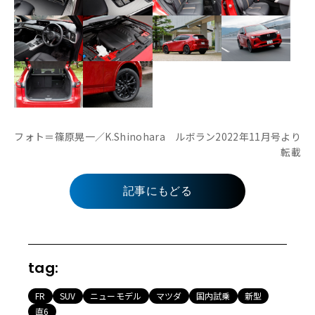
フォト＝篠原晃一／K.Shinohara ルボラン2022年11月号より
転載
記事にもどる
tag:
FR
SUV
ニューモデル
マツダ
国内試乗
新型
直6