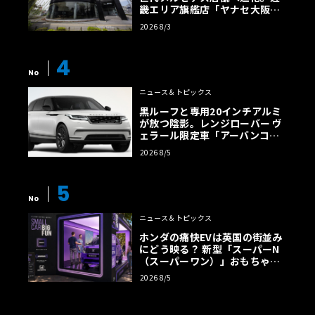
畿エリア旗艦店「ヤナセ大阪支
店」がリニューアル
2026 8/3
4
No
ニュース＆トピックス
黒ルーフと専用20インチアルミ
が放つ陰影。レンジローバー ヴ
ェラール限定車「アーバンコン
トラスト・エディション」登場
2026 8/5
5
No
ニュース＆トピックス
ホンダの痛快EVは英国の街並み
にどう映る？ 新型「スーパーN
（スーパーワン）」おもちゃ箱
ツアーの全貌
2026 8/5