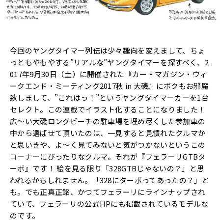
今回のヤングタイマー列伝は少々趣向を変えまして、ちょ
っともやもやする”リアルな”ヤングタイマーを探すべく、2
017年9月30日（土）に開催された『カー・マガジン・ウィ
ークエンド・ミーティング2017秋 in 大磯』にボクもお邪魔
致しまして、”これはっ！”というヤングタイマーカーを1台
セレクト。この連載でイラスト化することになりました！
広〜い大磯ロングビーチの駐車場を埋め尽くした参加車の
中から選ばせて頂いたのは、一見すると見慣れたクルマか
と思いきや、よ〜く見てみないと気がつかないというこの
コーナーにぴったりなクルマ。それが『フェラーリGTBタ
ーボ』です！ 絵を見る限り「328GTBじゃないの？」と思
われるかもしれません。「328にターボってあったの？」と
も。でも正真正銘、かつてフェラーリにラインナップされ
ていて、フェラーリの公式HPにも掲載されているモデルな
のです。