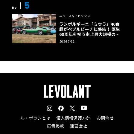
5
No
ニュース＆トピックス
ランボルギーニ「ミウラ」40台
超がペブルビーチに集結！ 誕生
60周年を祝う史上最大規模の祭
典へ
2026 7/31
ル・ボランとは
個人情報保護方針
お問合せ
広告掲載
運営会社