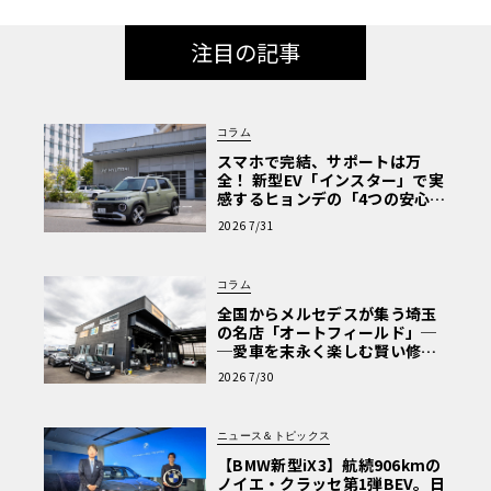
注目の記事
コラム
スマホで完結、サポートは万
全！ 新型EV「インスター」で実
感するヒョンデの「4つの安心」
【第1回・ヒョンデ6つの疑問：
2026 7/31
Why? Hyundai?】〈PR〉
コラム
全国からメルセデスが集う埼玉
の名店「オートフィールド」─
─愛車を末永く楽しむ賢い修理
術と、プロがフックス製オイル
2026 7/30
を選ぶ理由〈PR〉
ニュース＆トピックス
【BMW新型iX3】航続906kmの
ノイエ・クラッセ第1弾BEV。日