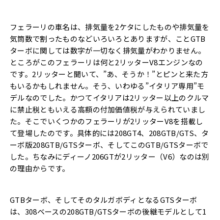
フェラーリの車名は、排気量を2ケタにしたものや排気量を
気筒数で割ったものなどいろいろとありますが、ことGTB
ターボに関しては数字が一切なく排気量がわかりません。
ところがこのフェラーリは何と2リッターV8エンジンなの
です。2リッターと聞いて、”あ、そうか！”とピンと来た方
もいるかもしれません。そう、いわゆる”イタリア専用”モ
デルなのでした。かつてイタリアは2リッター以上のクルマ
に禁止税ともいえる高額の付加価値税が与えられていまし
た。そこでいくつかのフェラーリが2リッターV8を搭載し
て登場したのです。具体的には208GT4、208GTB/GTS、タ
ーボ版208GTB/GTSターボ、そしてこのGTB/GTSターボで
した。ちなみにディーノ206GTが2リッター（V6）なのは別
の理由からです。
GTBターボ、そしてそのタルガボディとなるGTSターボ
は、308ベースの208GTB/GTSターボの後継モデルとして1