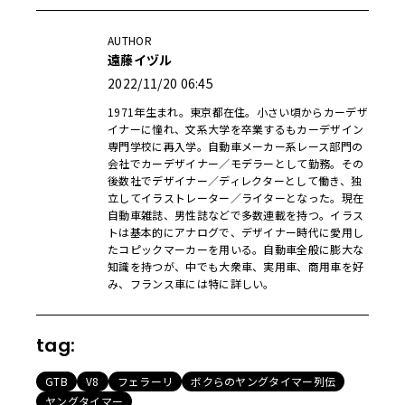
AUTHOR
遠藤イヅル
2022/11/20 06:45
1971年生まれ。東京都在住。小さい頃からカーデザ
イナーに憧れ、文系大学を卒業するもカーデザイン
専門学校に再入学。自動車メーカー系レース部門の
会社でカーデザイナー／モデラーとして勤務。その
後数社でデザイナー／ディレクターとして働き、独
立してイラストレーター／ライターとなった。現在
自動車雑誌、男性誌などで多数連載を持つ。イラス
トは基本的にアナログで、デザイナー時代に愛用し
たコピックマーカーを用いる。自動車全般に膨大な
知識を持つが、中でも大衆車、実用車、商用車を好
み、フランス車には特に詳しい。
tag:
GTB
V8
フェラーリ
ボクらのヤングタイマー列伝
ヤングタイマー