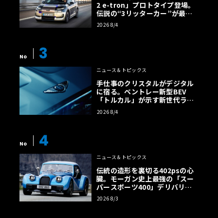
2 e-tron」プロトタイプ登場。
伝説の“3リッターカー”が最高
効率エントリーBEVとして復活
2026 8/4
【画像38枚】
3
No
ニュース＆トピックス
手仕事のクリスタルがデジタル
に宿る。ベントレー新型BEV
「トルカル」が示す新世代ラグ
ジュアリー
2026 8/4
4
No
ニュース＆トピックス
伝統の造形を裏切る402psの心
臓。モーガン史上最強の「スー
パースポーツ400」デリバリー
開始
2026 8/3