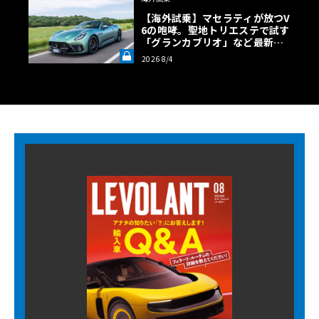
【海外試乗】マセラティが放つV
6の咆哮。聖地トリエステで試す
「グランカブリオ」など最新ト
ロフェオ3台の官能評価《LE VO
2026 8/4
LANT LAB》