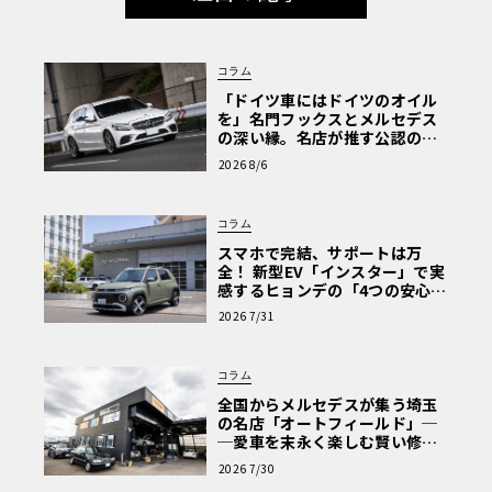
コラム
「ドイツ車にはドイツのオイル
を」名門フックスとメルセデス
の深い縁。名店が推す公認の安
心と、Cクラスで味わうシルキー
2026 8/6
な走り〈PR〉
コラム
スマホで完結、サポートは万
全！ 新型EV「インスター」で実
感するヒョンデの「4つの安心」
【第1回・ヒョンデ6つの疑問：
2026 7/31
Why? Hyundai?】〈PR〉
コラム
全国からメルセデスが集う埼玉
の名店「オートフィールド」─
─愛車を末永く楽しむ賢い修理
術と、プロがフックス製オイル
2026 7/30
を選ぶ理由〈PR〉