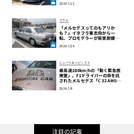
で1050psが放つ驚きの動的クオ
2026 7/15
リティ《LE VOLANT LAB》
コラム
「メルセデスってのもアリか
も？」イタフラ車志向から一
転、プロモデラーが質実剛健な
ドイツ製セダンを選ぶまで【メ
2026 7/14
ルセデス190E日記】第8回《LE
VOLANT LAB》
ニュース＆トピックス
最高速280km/hの「動く緊急医
療室」。F1ドライバーの命を託
されたメルセデス「C 32 AMG」
の真実
2026 7/9
注目の記事