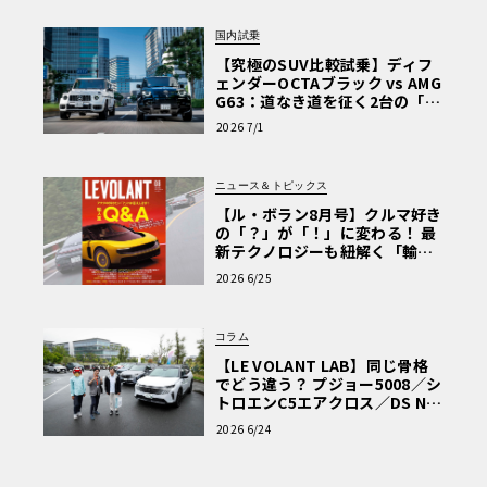
国内試乗
【究極のSUV比較試乗】ディフ
ェンダーOCTAブラック vs AMG
G63：道なき道を征く2台の「対
極的アプローチ」
2026 7/1
ニュース＆トピックス
【ル・ボラン8月号】クルマ好き
の「？」が「！」に変わる！ 最
新テクノロジーも紐解く「輸入
車Q&A」
2026 6/25
コラム
【LE VOLANT LAB】同じ骨格
でどう違う？ プジョー5008／シ
トロエンC5エアクロス／DS Nº4
読者一気乗りレポート
2026 6/24