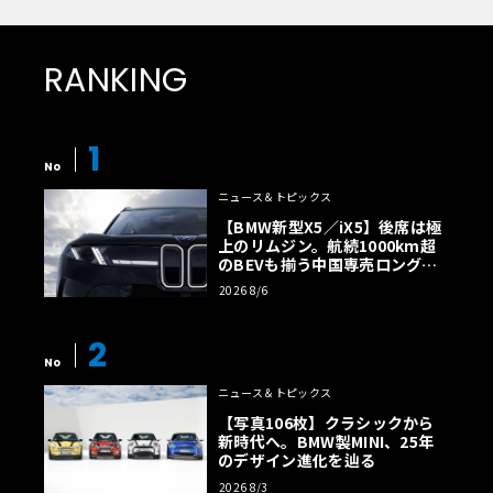
RANKING
1
No
ニュース＆トピックス
【BMW新型X5／iX5】後席は極
上のリムジン。航続1000km超
のBEVも揃う中国専売ロング仕
様の全貌
2026 8/6
2
No
ニュース＆トピックス
【写真106枚】クラシックから
新時代へ。BMW製MINI、25年
のデザイン進化を辿る
2026 8/3