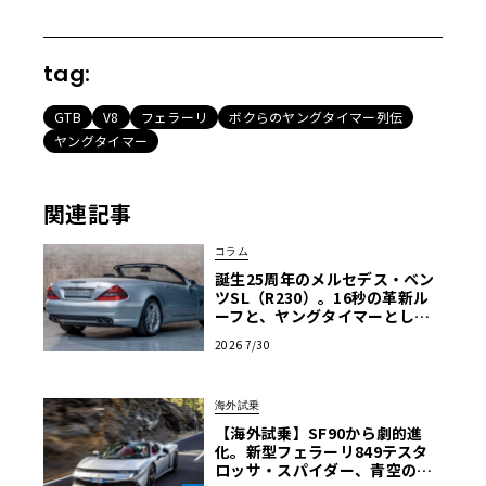
tag:
GTB
V8
フェラーリ
ボクらのヤングタイマー列伝
ヤングタイマー
関連記事
コラム
誕生25周年のメルセデス・ベン
ツSL（R230）。16秒の革新ル
ーフと、ヤングタイマーとして
の再評価を決定づける公式保証
2026 7/30
の全貌
海外試乗
【海外試乗】SF90から劇的進
化。新型フェラーリ849テスタ
ロッサ・スパイダー、青空の下