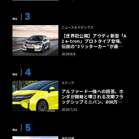
3
No
ニュース＆トピックス
【世界初公開】アウディ新型「A
2 e-tron」プロトタイプ登場。
伝説の“3リッターカー”が最高
効率エントリーBEVとして復活
2026 8/4
【画像38枚】
4
No
スクープ
アルファード一強への回答。ホ
ンダが開発と噂される次期フラ
ッグシップミニバン、800万円
超の勝算【予想CG】
2026 7/31
5
No
海外試乗