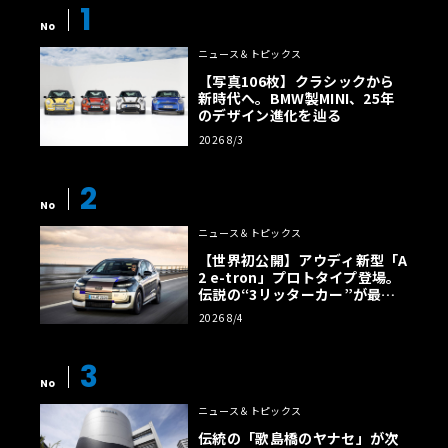
1
No
ニュース＆トピックス
【写真106枚】クラシックから
新時代へ。BMW製MINI、25年
のデザイン進化を辿る
2026 8/3
2
No
ニュース＆トピックス
【世界初公開】アウディ新型「A
2 e-tron」プロトタイプ登場。
伝説の“3リッターカー”が最高
効率エントリーBEVとして復活
2026 8/4
【画像38枚】
3
No
ニュース＆トピックス
伝統の「歌島橋のヤナセ」が次