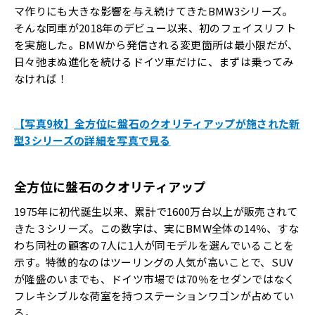
マ作りにも大きな影響を与え続けてきたBMW3シリーズ。
そんな同車が2018年のデビュー以来、初のフェイスリフト
を実施した。BMWから発信される変更箇所は最小限だが、
日々弛まぬ進化を続けるドイツ車だけに、まずは乗ってみ
なければ！
【写真9枚】全方位に盤石のクオリティアップが施された新
型3シリーズの詳細を写真で見る
全方位に盤石のクオリティアップ
1975年に初代誕生以来、累計で1600万台以上が販売されて
きた３シリーズ。この数字は、実にBMW全体の14％、すな
わち同社の顧客の7人に1人が同モデルを選んでいることを
示す。特徴的なのはツーリングの人気が高いことで、SUV
が隆盛のいまでも、ドイツ市場では70％をセダンではなく
フレキシブルな荷室を持つステーションワゴンが占めてい
る。