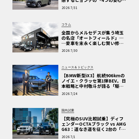
感するヒョンデの「4つの安心」
【第1回・ヒョンデ6つの疑問：
2026 7/31
Why? Hyundai?】〈PR〉
コラム
全国からメルセデスが集う埼玉
の名店「オートフィールド」─
─愛車を末永く楽しむ賢い修理
術と、プロがフックス製オイル
2026 7/30
を選ぶ理由〈PR〉
ニュース＆トピックス
【BMW新型iX3】航続906kmの
ノイエ・クラッセ第1弾BEV。日
本戦略と中村敬斗が語る「駆け
ぬける歓び」
2026 7/24
国内試乗
【究極のSUV比較試乗】ディフ
ェンダーOCTAブラック vs AMG
G63：道なき道を征く2台の「対
極的アプローチ」
2026 7/1