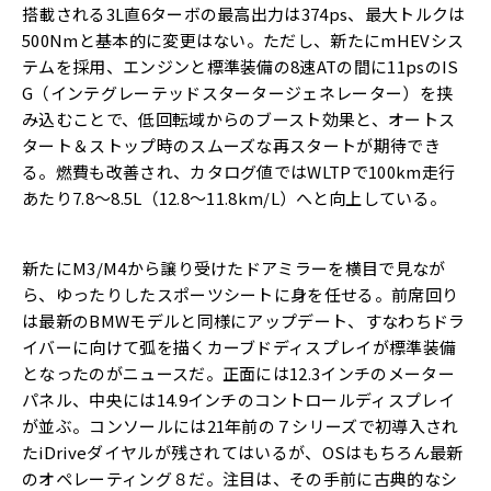
搭載される3L直6ターボの最高出力は374ps、最大トルクは
500Nmと基本的に変更はない。ただし、新たにmHEVシス
テムを採用、エンジンと標準装備の8速ATの間に11psのIS
G（インテグレーテッドスタータージェネレーター）を挟
み込むことで、低回転域からのブースト効果と、オートス
タート＆ストップ時のスムーズな再スタートが期待でき
る。燃費も改善され、カタログ値ではWLTPで100km走行
あたり7.8〜8.5L（12.8〜11.8km/L）へと向上している。
新たにM3/M4から譲り受けたドアミラーを横目で見なが
ら、ゆったりしたスポーツシートに身を任せる。前席回り
は最新のBMWモデルと同様にアップデート、すなわちドラ
イバーに向けて弧を描くカーブドディスプレイが標準装備
となったのがニュースだ。正面には12.3インチのメーター
パネル、中央には14.9インチのコントロールディスプレイ
が並ぶ。コンソールには21年前の７シリーズで初導入され
たiDriveダイヤルが残されてはいるが、OSはもちろん最新
のオペレーティング８だ。注目は、その手前に古典的なシ