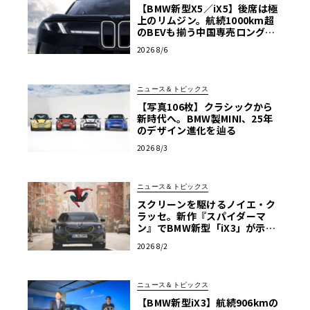
【BMW新型X5／iX5】後席は極
上のリムジン。航続1000km超
のBEVも揃う中国専売ロング仕
様の全貌
2026 8/6
ニュース＆トピックス
【写真106枚】クラシックから
新時代へ。BMW製MINI、25年
のデザイン進化を辿る
2026 8/3
ニュース＆トピックス
スクリーンを駆けるノイエ・ク
ラッセ。新作『スパイダーマ
ン』でBMW新型「iX3」が示す
次世代の指針
2026 8/2
ニュース＆トピックス
【BMW新型iX3】航続906kmの