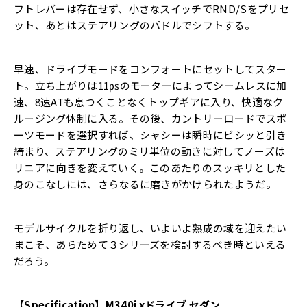
フトレバーは存在せず、小さなスイッチでRND/Sをプリセ
ット、あとはステアリングのパドルでシフトする。
早速、ドライブモードをコンフォートにセットしてスター
ト。立ち上がりは11㎰のモーターによってシームレスに加
速、8速ATも息つくことなくトップギアに入り、快適なク
ルージング体制に入る。その後、カントリーロードでスポ
ーツモードを選択すれば、シャシーは瞬時にビシッと引き
締まり、ステアリングのミリ単位の動きに対してノーズは
リニアに向きを変えていく。このあたりのスッキリとした
身のこなしには、さらなるに磨きがかけられたようだ。
モデルサイクルを折り返し、いよいよ熟成の域を迎えたい
まこそ、あらためて３シリーズを検討するべき時といえる
だろう。
【Specification】M340i xドライブ セダン