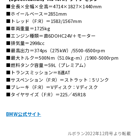
■全長×全幅×全高＝4714×1827×1440mm
■ホイールベース＝2851mm
■トレッド（F:R）＝1583/1567mm
■車両重量＝1725kg
■エンジン種類＝直6DOHC24V＋モーター
■排気量＝2998cc
■最高出力＝374ps（275kW）/5500-6500rpm
■最大トルク＝500Nm（51.0kg-m）/1900-5000rpm
■燃料タンク容量＝59L（プレミアム）
■トランスミッション＝8速AT
■サスペンション（F:R）＝ストラット：5リンク
■ブレーキ（F:R）＝Vディスク：Vディスク
■タイヤサイズ（F:R）＝225／45R18
BMW公式サイト
ルボラン2022年12月号より転載