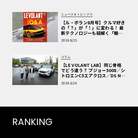
ニュース＆トピックス
【ル・ボラン8月号】クルマ好き
の「？」が「！」に変わる！ 最
新テクノロジーも紐解く「輸入
車Q&A」
2026 6/25
コラム
【LE VOLANT LAB】同じ骨格
でどう違う？ プジョー5008／シ
トロエンC5エアクロス／DS Nº4
読者一気乗りレポート
2026 6/24
RANKING