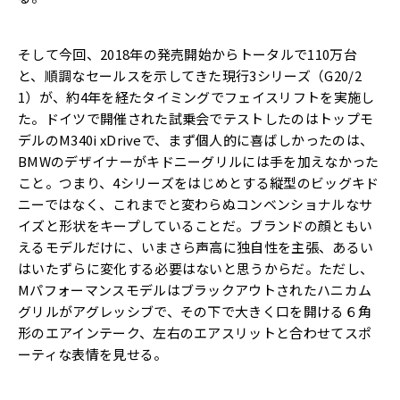
そして今回、2018年の発売開始からトータルで110万台
と、順調なセールスを示してきた現行3シリーズ（G20/2
1）が、約4年を経たタイミングでフェイスリフトを実施し
た。ドイツで開催された試乗会でテストしたのはトップモ
デルのM340i xDriveで、まず個人的に喜ばしかったのは、
BMWのデザイナーがキドニーグリルには手を加えなかった
こと。つまり、4シリーズをはじめとする縦型のビッグキド
ニーではなく、これまでと変わらぬコンベンショナルなサ
イズと形状をキープしていることだ。ブランドの顔ともい
えるモデルだけに、いまさら声高に独自性を主張、あるい
はいたずらに変化する必要はないと思うからだ。ただし、
Mパフォーマンスモデルはブラックアウトされたハニカム
グリルがアグレッシブで、その下で大きく口を開ける６角
形のエアインテーク、左右のエアスリットと合わせてスポ
ーティな表情を見せる。