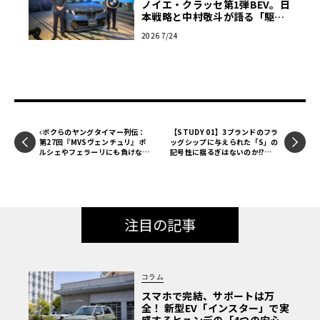
ノイエ・クラッセ第1弾BEV。日
本戦略と中村敬斗が語る「駆け
ぬける歓び」
2026 7/24
ボクらのヤングタイマー列伝：
【STUDY 01】3ブランドのフラ
第27回『MVSヴェンチュリ』ポ
ッグシップに与えられた「S」の
ルシェやフェラーリにも負けない
記号性に揺るぎはないのか!?
フランス製スーパースポーツの意
「メルセデス・ベンツ」3ブラン
欲作
ド
注目の記事
コラム
スマホで完結、サポートは万
全！ 新型EV「インスター」で実