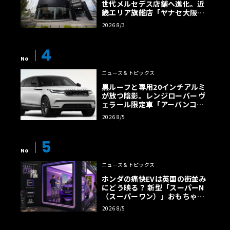
世代メルセデス店舗へ進化。近
畿エリア旗艦店「ヤナセ大阪支
店」がリニューアル
2026 8/3
4
No
ニュース＆トピックス
黒ルーフと専用20インチアルミ
が放つ陰影。レンジローバー ヴ
ェラール限定車「アーバンコン
トラスト・エディション」登場
2026 8/5
5
No
ニュース＆トピックス
ホンダの痛快EVは英国の街並み
にどう映る？ 新型「スーパーN
（スーパーワン）」おもちゃ箱
ツアーの全貌
2026 8/5