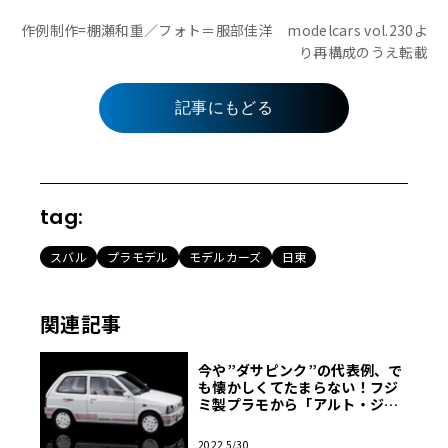
作例制作=棚瀬和重／フォト＝服部佳洋 modelcars vol.230よ
り再構成のうえ転載
記事にもどる
tag:
スバル
プラモデル
モデルカーズ
日東
関連記事
今や”ダサピンク”の代表例、で
も懐かしくてたまらない！フジ
ミ製プラモから「アルト・ジュ
ナ」を再現【モデルカーズ】
2022 5/30