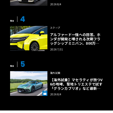
効率エントリーBEVとして復活
2026 8/4
【画像38枚】
4
No
スクープ
アルファード一強への回答。ホ
ンダが開発と噂される次期フラ
ッグシップミニバン、800万円
超の勝算【予想CG】
2026 7/31
5
No
海外試乗
【海外試乗】マセラティが放つV
6の咆哮。聖地トリエステで試す
「グランカブリオ」など最新ト
ロフェオ3台の官能評価《LE VO
2026 8/4
LANT LAB》