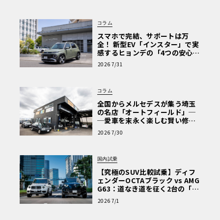
な走り〈PR〉
コラム
スマホで完結、サポートは万
全！ 新型EV「インスター」で実
感するヒョンデの「4つの安心」
【第1回・ヒョンデ6つの疑問：
2026 7/31
Why? Hyundai?】〈PR〉
コラム
全国からメルセデスが集う埼玉
の名店「オートフィールド」─
─愛車を末永く楽しむ賢い修理
術と、プロがフックス製オイル
2026 7/30
を選ぶ理由〈PR〉
国内試乗
【究極のSUV比較試乗】ディフ
ェンダーOCTAブラック vs AMG
G63：道なき道を征く2台の「対
極的アプローチ」
2026 7/1