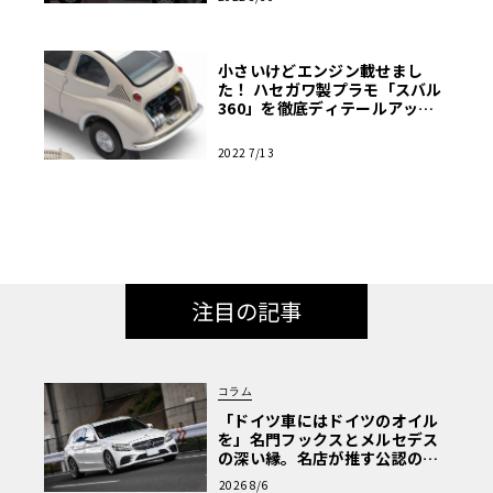
小さいけどエンジン載せまし
た！ ハセガワ製プラモ「スバル
360」を徹底ディテールアップ
と年式変更!!【モデルカーズ】
2022 7/13
注目の記事
コラム
「ドイツ車にはドイツのオイル
を」名門フックスとメルセデス
の深い縁。名店が推す公認の安
心と、Cクラスで味わうシルキー
2026 8/6