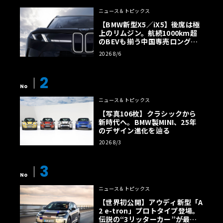
ニュース＆トピックス
【BMW新型X5／iX5】後席は極
上のリムジン。航続1000km超
のBEVも揃う中国専売ロング仕
様の全貌
2026 8/6
2
No
ニュース＆トピックス
【写真106枚】クラシックから
新時代へ。BMW製MINI、25年
のデザイン進化を辿る
2026 8/3
3
No
ニュース＆トピックス
【世界初公開】アウディ新型「A
2 e-tron」プロトタイプ登場。
伝説の“3リッターカー”が最高