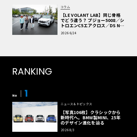
コラム
【LE VOLANT LAB】同じ骨格
でどう違う？ プジョー5008／シ
トロエンC5エアクロス／DS Nº4
読者一気乗りレポート
2026 6/24
RANKING
1
No
ニュース＆トピックス
【写真106枚】クラシックから
新時代へ。BMW製MINI、25年
のデザイン進化を辿る
2026 8/3