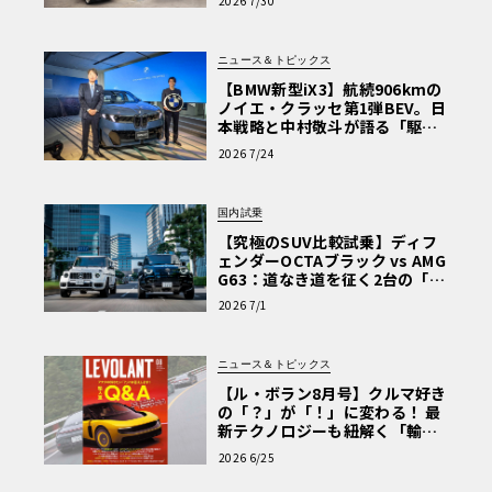
2026 7/30
を選ぶ理由〈PR〉
ニュース＆トピックス
【BMW新型iX3】航続906kmの
ノイエ・クラッセ第1弾BEV。日
本戦略と中村敬斗が語る「駆け
ぬける歓び」
2026 7/24
国内試乗
【究極のSUV比較試乗】ディフ
ェンダーOCTAブラック vs AMG
G63：道なき道を征く2台の「対
極的アプローチ」
2026 7/1
ニュース＆トピックス
【ル・ボラン8月号】クルマ好き
の「？」が「！」に変わる！ 最
新テクノロジーも紐解く「輸入
車Q&A」
2026 6/25