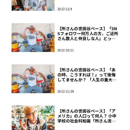
だ？【新解釈トコロ辞典】
2022 12/4
【所さんの世田谷ベース】「SN
Sフォロワー何万人の方、ご近所
さん数人と仲良しな人」どっち
が幸せ!?【新解釈トコロ辞典】
2022 10/11
【所さんの世田谷ベース】「あ
の時、こうすれば！」って後悔
してませんか？ 「人生の重大な
岐路」について「所さん」がア
ドバイス！【新解釈トコロ辞
2022 11/29
典】
【所さんの世田谷ベース】「ア
メリカ」の人口って何人？ 小中
学校の社会科知識「所さん流」
活用法とは？【新解釈トコロ辞