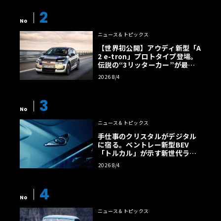
2
No
ニュース＆トピックス
【世界初公開】アウディ新型「A
2 e-tron」プロトタイプ登場。
伝説の“3リッターカー”が最高
効率エントリーBEVとして復活
2026 8/4
【画像38枚】
3
No
ニュース＆トピックス
手仕事のクリスタルがデジタル
に宿る。ベントレー新型BEV
「トルカル」が示す新世代ラグ
ジュアリー
2026 8/4
4
No
ニュース＆トピックス