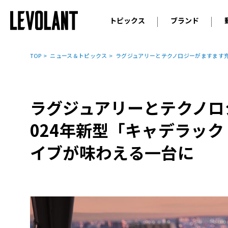
トピックス
ブランド
輸入車
アウデ
ニュース
TOP
ニュース＆トピックス
ラグジュアリーとテクノロジーがますます充
スクープ
メルセ
試乗
アルピ
コラム
ラグジュアリーとテクノロ
プジョ
アルフ
024年新型「キャデラック
ランボ
イブが味わえる一台に
ベント
ランド
MINI
ボルボ
ジープ