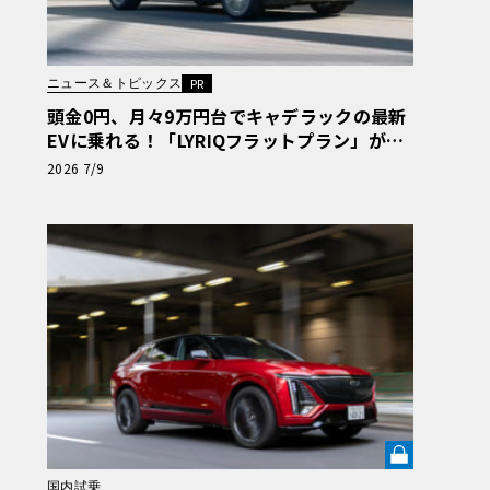
ニュース＆トピックス
PR
頭金0円、月々9万円台でキャデラックの最新
EVに乗れる！「LYRIQフラットプラン」が期
間限定で登場
2026 7/9
国内試乗