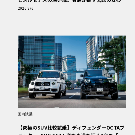
と、Cクラスで味わうシルキーな走り〈PR〉
2026 8/6
国内試乗
【究極のSUV比較試乗】ディフェンダーOCTAブ