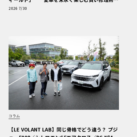
と、プロがフックス製オイルを選ぶ理由〈PR〉
2026 7/30
コラム
【LE VOLANT LAB】同じ骨格でどう違う？ プジ