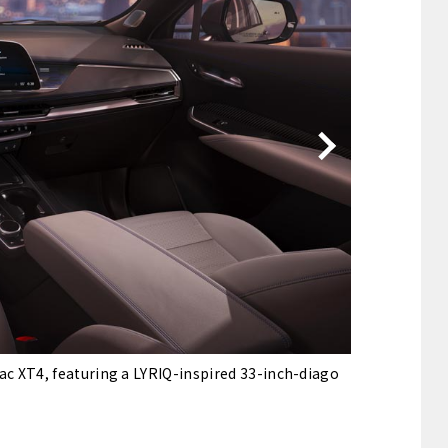
他
ス
トヨタ
日産
スバル
マツダ
ダイハツ
スズキ
他
lac XT4, featuring a LYRIQ-inspired 33-inch-diago