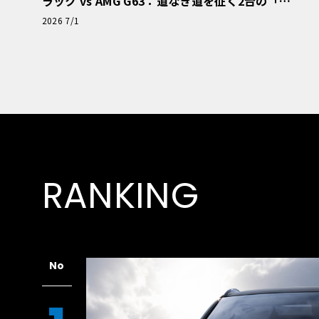
ラック vs AMG G63：道なき道を征く2台の「対
極的アプローチ」
2026 7/1
RANKING
No