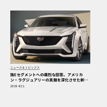
ニュース＆トピックス
独Eセグメントへの痛烈な回答。アメリカ
ン・ラグジュアリーの真髄を深化させた新型
「キャデラック CT5」
2026 4/11