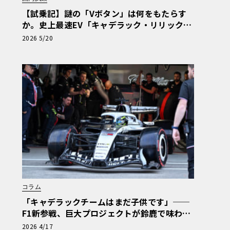
【試乗記】謎の「Vボタン」は何をもたらす
か。史上最速EV「キャデラック・リリック
V」の珠玉の完成度を解き明かす《LE VOLAN
2026 5/20
T LAB》
コラム
「キャデラックチームはまだ子供です」──
F1新参戦、巨大プロジェクトが鈴鹿で味わっ
た洗礼と秘めたる可能性
2026 4/17