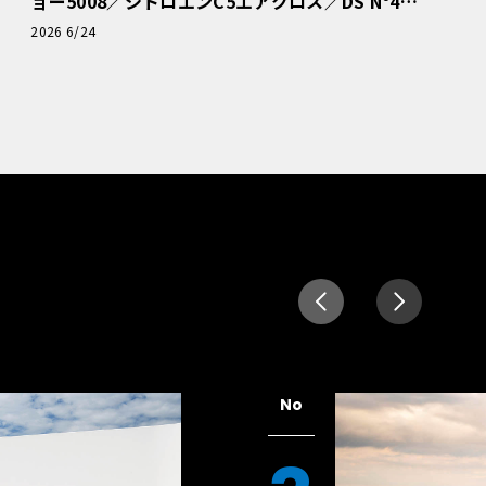
ョー5008／シトロエンC5エアクロス／DS Nº4
読者一気乗りレポート
2026 6/24
No