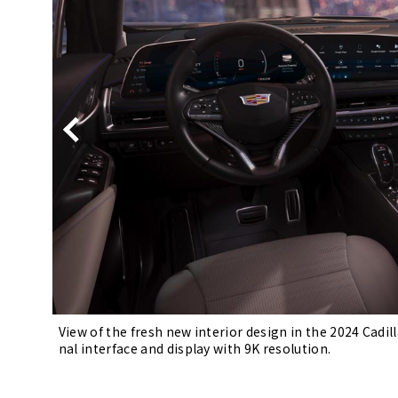
BYD
その
国産車
レクサ
ホンダ
三菱
光岡
その
View of the fresh new interior design in the 2024 Cadil
nal interface and display with 9K resolution.