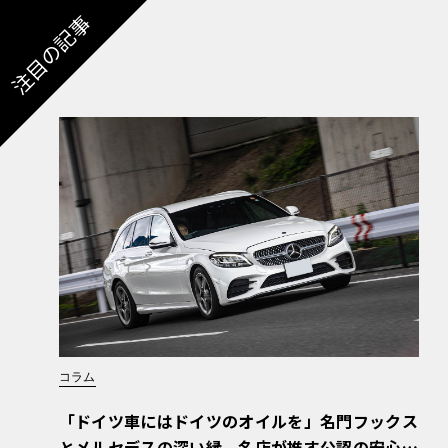
注目の記事
コラム
「ドイツ車にはドイツのオイルを」名門フックス
とメルセデスの深い縁。名店が推す公認の安心