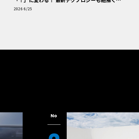
「！」に変わる！ 最新テクノロジーも紐解く
「輸入車Q&A」
2026 6/25
No