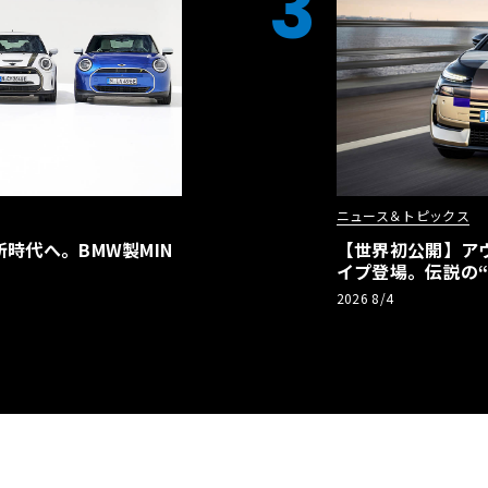
3
ニュース＆トピックス
時代へ。BMW製MIN
【世界初公開】アウデ
イプ登場。伝説の
リーBEVとして復
2026 8/4