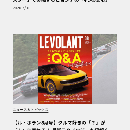
【第1回・ヒョンデ6つの疑問：Why? Hyunda
2026 7/31
i?】〈PR〉
ニュース＆トピックス
【ル・ボラン8月号】クルマ好きの「？」が