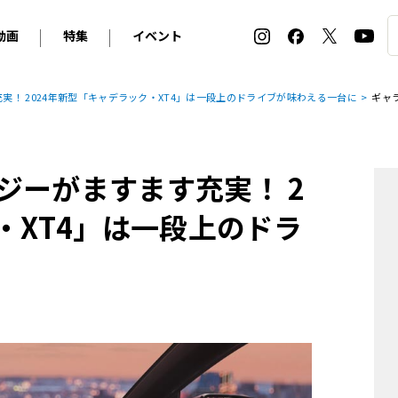
動画
特集
イベント
ィ
BMW
アルピナ
オリジナル動画
2026 サマータイヤ＆ホイール バイヤーズガイド
ル・ボラン カーズ・ミート2026横浜
実！ 2024年新型「キャデラック・XT4」は一段上のドライブが味わえる一台に
ギャ
2025-2026 冬 スタッドレス＆ウインタータイヤ バイヤ
SNOW EXPERIENCE in TOGAKUSHI SKI FIE
デス・ベンツ
ポルシェ
フォルクスワーゲン
ホイールカタログ2025-2026冬
EV:LIFE FUTAKO TAMAGAWA 2026
ーヌ
シトロエン
DSオートモビル
ホイールカタログ
EV:LIFE KOBE 2025
ジーがますます充実！ 2
ー
ルノー
アバルト
タイヤ特集
ル・ボラン カーズ・ミート2025横浜
ァ・ロメオ
フェラーリ
フィアット
・XT4」は一段上のドラ
ルギーニ
マセラティ
アストン・マーティン
レー
ケータハム
ジャガー
ローバー
ロータス
マクラーレン
モーガン
ロールス・ロイス
キャデラック
シボレー
テスラ
ヒョンデ