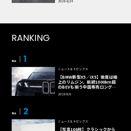
2026 6/24
RANKING
1
No
ニュース＆トピックス
【BMW新型X5／iX5】後席は極
上のリムジン。航続1000km超
のBEVも揃う中国専売ロング仕
様の全貌
2026 8/6
2
No
ニュース＆トピックス
【写真106枚】クラシックから