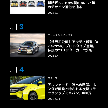
新時代へ。BMW製MINI、25年
のデザイン進化を辿る
2026 8/3
3
No
ニュース＆トピックス
【世界初公開】アウディ新型「A
2 e-tron」プロトタイプ登場。
伝説の“3リッターカー”が最高
効率エントリーBEVとして復活
2026 8/4
【画像38枚】
4
No
スクープ
アルファード一強への回答。ホ
ンダが開発と噂される次期フラ
ッグシップミニバン、800万円
超の勝算【予想CG】
2026 7/31