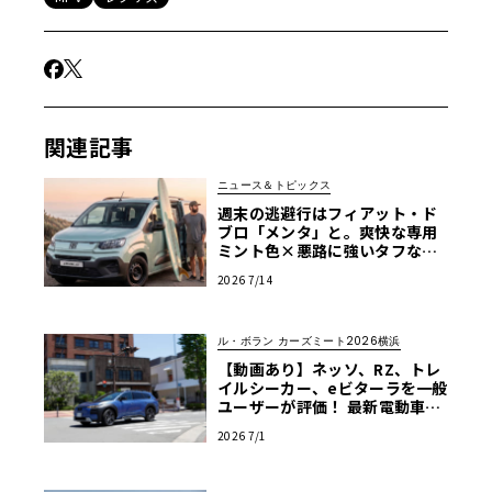
関連記事
ニュース＆トピックス
週末の逃避行はフィアット・ド
ブロ「メンタ」と。爽快な専用
ミント色×悪路に強いタフなMP
V
2026 7/14
ル・ボラン カーズミート2026横浜
【動画あり】ネッソ、RZ、トレ
イルシーカー、eビターラを一般
ユーザーが評価！ 最新電動車体
験試乗レポート【ル・ボラン カ
2026 7/1
ーズミート2026横浜】