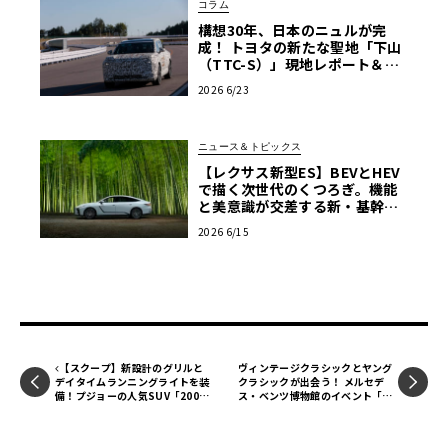
コラム
構想30年、日本のニュルが完
成！ トヨタの新たな聖地「下山
（TTC-S）」現地レポート＆新
型レクサスTZ
2026 6/23
ニュース＆トピックス
【レクサス新型ES】BEVとHEV
で描く次世代のくつろぎ。機能
と美意識が交差する新・基幹セ
ダンの真価
2026 6/15
【スクープ】新設計のグリルと
ヴィンテージクラシックとヤング
デイタイムランニングライトを装
クラシックが出会う！ メルセデ
備！プジョーの人気SUV「200
ス・ベンツ博物館のイベント「C
8」の改良新型デザインを大胆予
lassics & Coffee」
想！