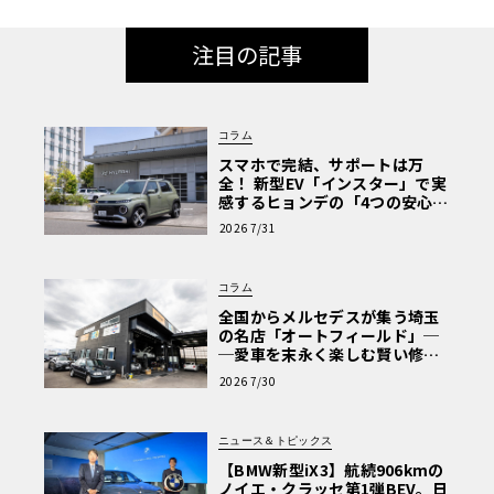
注目の記事
コラム
スマホで完結、サポートは万
全！ 新型EV「インスター」で実
感するヒョンデの「4つの安心」
【第1回・ヒョンデ6つの疑問：
2026 7/31
Why? Hyundai?】〈PR〉
コラム
全国からメルセデスが集う埼玉
の名店「オートフィールド」─
─愛車を末永く楽しむ賢い修理
術と、プロがフックス製オイル
2026 7/30
を選ぶ理由〈PR〉
ニュース＆トピックス
【BMW新型iX3】航続906kmの
ノイエ・クラッセ第1弾BEV。日