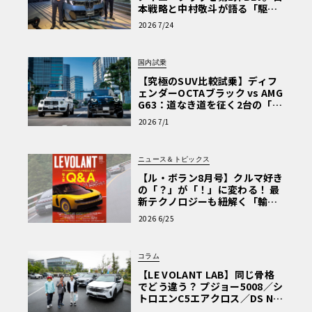
本戦略と中村敬斗が語る「駆け
ぬける歓び」
2026 7/24
国内試乗
【究極のSUV比較試乗】ディフ
ェンダーOCTAブラック vs AMG
G63：道なき道を征く2台の「対
極的アプローチ」
2026 7/1
ニュース＆トピックス
【ル・ボラン8月号】クルマ好き
の「？」が「！」に変わる！ 最
新テクノロジーも紐解く「輸入
車Q&A」
2026 6/25
コラム
【LE VOLANT LAB】同じ骨格
でどう違う？ プジョー5008／シ
トロエンC5エアクロス／DS Nº4
読者一気乗りレポート