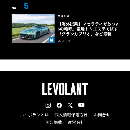
5
No
海外試乗
【海外試乗】マセラティが放つV
6の咆哮。聖地トリエステで試す
「グランカブリオ」など最新ト
ロフェオ3台の官能評価《LE VO
2026 8/4
LANT LAB》
ル・ボランとは
個人情報保護方針
お問合せ
広告掲載
運営会社