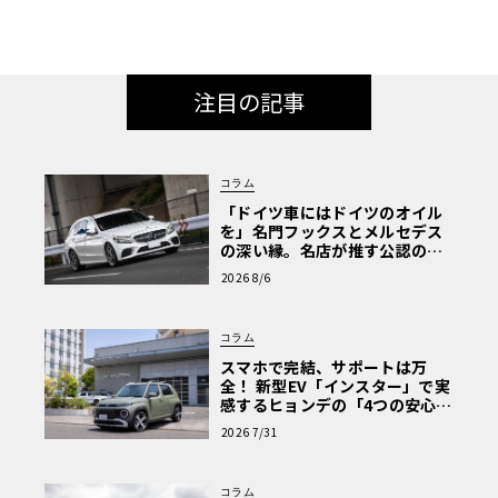
注目の記事
コラム
「ドイツ車にはドイツのオイル
を」名門フックスとメルセデス
の深い縁。名店が推す公認の安
心と、Cクラスで味わうシルキー
2026 8/6
な走り〈PR〉
コラム
スマホで完結、サポートは万
全！ 新型EV「インスター」で実
感するヒョンデの「4つの安心」
【第1回・ヒョンデ6つの疑問：
2026 7/31
Why? Hyundai?】〈PR〉
コラム