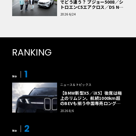
でどう違う？ プジョー5008／シ
トロエンC5エアクロス／DS Nº4
読者一気乗りレポート
2026 6/24
RANKING
1
No
ニュース＆トピックス
【BMW新型X5／iX5】後席は極
上のリムジン。航続1000km超
のBEVも揃う中国専売ロング仕
様の全貌
2026 8/6
2
No