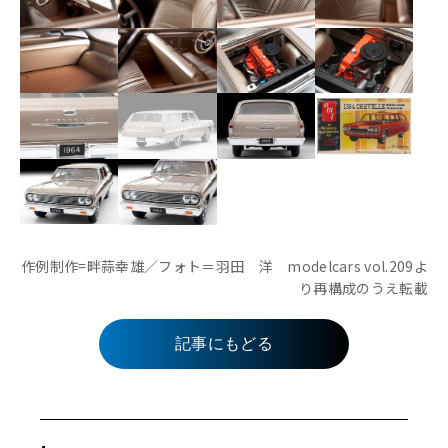
作例制作=畔蒜幸雄／フォト＝羽田 洋 modelcars vol.209よ
り再構成のうえ転載
記事にもどる