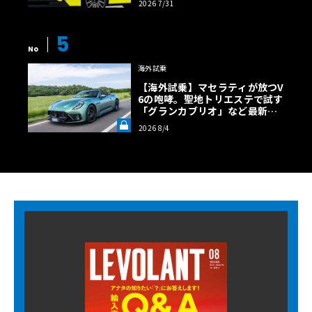
2026 7/31
5
No
海外試乗
【海外試乗】マセラティが放つV
6の咆哮。聖地トリエステで試す
「グランカブリオ」など最新ト
ロフェオ3台の官能評価《LE VO
2026 8/4
LANT LAB》