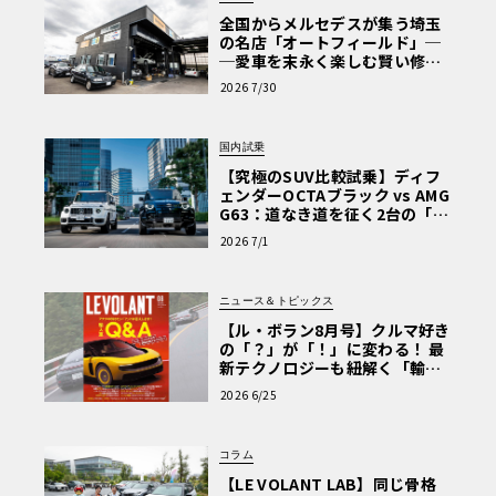
全国からメルセデスが集う埼玉
の名店「オートフィールド」─
─愛車を末永く楽しむ賢い修理
術と、プロがフックス製オイル
2026 7/30
を選ぶ理由〈PR〉
国内試乗
【究極のSUV比較試乗】ディフ
ェンダーOCTAブラック vs AMG
G63：道なき道を征く2台の「対
極的アプローチ」
2026 7/1
ニュース＆トピックス
【ル・ボラン8月号】クルマ好き
の「？」が「！」に変わる！ 最
新テクノロジーも紐解く「輸入
車Q&A」
2026 6/25
コラム
【LE VOLANT LAB】同じ骨格