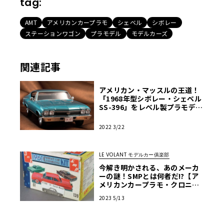
tag:
AMT
アメリカンカープラモ
シェベル
シボレー
ステーションワゴン
プラモデル
モデルカーズ
関連記事
アメリカン・マッスルの王道！
「1968年型シボレー・シェベル
SS-396」をレベル製プラモデル
で楽しむ【モデルカーズ】
2022 3/22
LE VOLANT モデルカー俱楽部
今解き明かされる、あのメーカ
ーの謎！SMPとは何者だ!?【ア
メリカンカープラモ・クロニク
ル】第3回
2023 5/13