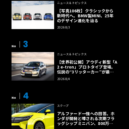
ニュース＆トピックス
【写真106枚】クラシックから
新時代へ。BMW製MINI、25年
のデザイン進化を辿る
2026 8/3
3
No
ニュース＆トピックス
【世界初公開】アウディ新型「A
2 e-tron」プロトタイプ登場。
伝説の“3リッターカー”が最高
効率エントリーBEVとして復活
2026 8/4
【画像38枚】
4
No
スクープ
アルファード一強への回答。ホ
ンダが開発と噂される次期フラ
ッグシップミニバン、800万円
超の勝算【予想CG】