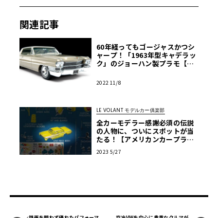
の形式にちなむもので、戦前から何度かキャデラックで使
われていた。
関連記事
60年経ってもゴージャスかつシ
これが1971年型ではフリートウッド60スペシャル・ブロア
ャープ！「1963年型キャデラッ
ク」のジョーハン製プラモ【モ
ムとして一本化。さらに1975年型でフリートウッド・ブロ
デルカーズ】
アムが正式な車名となった。ここで採り上げているのはそ
2022 11/8
の次の世代（1977年型から）のモデルだが、この頃のアメ
リカ車は全般に小型化を進めており、フリートウッド・ブ
ロアムもホイールベースを130インチから121.5インチへと
LE VOLANT モデルカー俱楽部
一気にダウンさせている。
全カーモデラー感謝必須の伝説
の人物に、ついにスポットが当
たる！【アメリカンカープラ
モ・クロニクル】第4回
2023 5/27
ボディ自体は普及モデルのセダン／クーペ・デビルと共通
となった（前年まではデビルよりホイールベースが長かっ
た）が、細部デザインで差別化を図り、最高級車らしさを
演出。1980年型では全体を微妙にスキンチェンジし、顔つ
きも分厚い形状に変更された。さらにこの年途中からフリ
ートウッド・ブロアムに加わったのが、2ドア・クーペであ
路面を問わず優れたパフォーマ
空冷VWを中心に貴重なクルマが