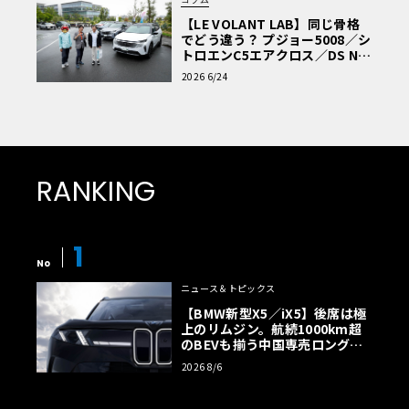
のとなる。同世代の前期型にあたる1977-1979年型にはジ
【LE VOLANT LAB】同じ骨格
ョーハン製のアニュアル・キットがあったが、これはクー
でどう違う？ プジョー5008／シ
ペ・デビルであった。話をレベルのキットに戻すと、箱や
トロエンC5エアクロス／DS Nº4
読者一気乗りレポート
説明書には年式やモデル名の表記がない。ボディ形状（カ
2026 6/24
ブリオレ・ルーフ）からするとフリートウッド・ブロアム
のようである。
しかし内装はクーペ・デビルのものなので、あるいはクー
RANKING
ペ・デビルをブロアム風にモディファイした実車の再現な
のかもしれない。年式は1984として紹介しているサイトも
あるが、特定する手がかりはないようだ（エンジンから、1
1
982年型以降のものとは言えるが……）。ここから先の、キ
No
ットの具体的な内容と制作については、作例の作者・畔蒜
ニュース＆トピックス
氏による解説をお読みいただこう。
【BMW新型X5／iX5】後席は極
上のリムジン。航続1000km超
のBEVも揃う中国専売ロング仕
様の全貌
「角型２灯ライト、グリルやフロントバンパー、サイドシ
2026 8/6
ルは1990-1992年型ブロアムのディテールだが、1990年代