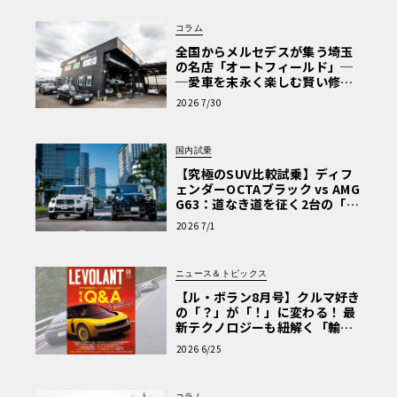
コラム
エンジンは368-cid（6L、150hp）のV8を搭載し、1981年
全国からメルセデスが集う埼玉
型では、走行条件に応じて稼働気筒数が変わるV8-6-4（14
の名店「オートフィールド」─
0hp）となったが、これは不具合が多く、翌年にはインジ
─愛車を末永く楽しむ賢い修理
術と、プロがフックス製オイル
ェクション仕様の249-cid（4.1L、135hp）に変更された。
2026 7/30
を選ぶ理由〈PR〉
V8ディーゼルやビュイック製V6（1981-1982年型のみ）の
設定も存在する。
国内試乗
【究極のSUV比較試乗】ディフ
ェンダーOCTAブラック vs AMG
1985年型ではFFに生まれ変わった新型フリートウッドが登
G63：道なき道を征く2台の「対
極的アプローチ」
場、4ドアは並行して生産が続いたものの、クーペの方は同
2026 7/1
年途中で消滅した。残った4ドアも1987年型では名前がた
だのブロアムとなり、1990年型ではヘッドライトを角型2灯
ニュース＆トピックス
に変更、そして1992年型で生産を終了している。
【ル・ボラン8月号】クルマ好き
の「？」が「！」に変わる！ 最
新テクノロジーも紐解く「輸入
車Q&A」
ブロアムならではのディテールを追加して作る
2026 6/25
この世代のフリートウッド・ブロアムのプラモデルは、レ
ベル製1/25スケールのカスタム・ローライダーが唯一のも
コラム