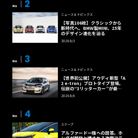
2
のブロアムにクーペは存在しない。実はこれ、1980年代キ
No
ャデラックの2ドア・クーペに1990年以降のエクステリ
ニュース＆トピックス
ア・パーツを組み込んだ、ローライダーの定番スタイルな
【写真106枚】クラシックから
のである。
新時代へ。BMW製MINI、25年
のデザイン進化を辿る
2026 8/3
足周りをノーマルにして、角４灯マスクにすればストック
になると思っていたのだが、大いなる間違いであった。そ
3
んなワケで、外観を中心にカスタムしたフリートウッド・
No
ブロアムとして仕立ててみた。前述の通りローライダーの
ニュース＆トピックス
定番スタイルなのだが、こうしたマイルドなカスタムも居
【世界初公開】アウディ新型「A
ない訳ではなく、ネットで検索してみても実車がいくつか
2 e-tron」プロトタイプ登場。
確認できる。あるいはローダウン前のプロジェクト途中の
伝説の“3リッターカー”が最高
効率エントリーBEVとして復活
状態かもしれないが……。
2026 8/4
【画像38枚】
4
キットは、ボディのプロポーションはまずまずだが、ヘッ
No
ドライトがやや大き過ぎる気がする。修正は難しいのでこ
スクープ
れはそのままにして、他に直した箇所がひとつある。フロ
アルファード一強への回答。ホ
ントグリル上端左右からルーフ後半下部に繋がるメッキモ