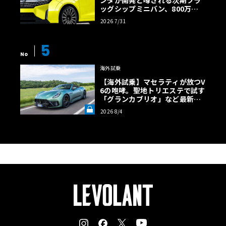
ンダが開発と噂される次期フラ
ッグシップミニバン、800万円
ールが省略されているのだ。デビルにはない、フリートウ
超の勝算【予想CG】
ッド・ブロアムならではの特徴である。このラインはエン
2026 7/31
ジンフードとドアを経由してランドウルーフ下部のライン
5
に繋がっているので、これをプラ材で再現した。
No
海外試乗
組み立てはまず、開閉式のトランクリッドは中を見せても
【海外試乗】マセラティが放つV
しようがない（注：キットオリジナルではハイドロのポン
6の咆哮。聖地トリエステで試す
「グランカブリオ」など最新ト
プなどが収まっている）ので固定。ボディのサイドシル下
ロフェオ3台の官能評価《LE VO
2026 8/4
部のメッキパーツは、剥離してボディに接着した。本来サ
LANT LAB》
イドシル下部はメッキ仕上げだが、どうも組み立て難いの
で、ボディと一体にしてボディカラーで塗装することにし
た。
エンジンフードはボディとの隙間を埋め、バルクヘッドや
フロントウィンドウ左右の切り欠きが不自然なので、これ
もプラ板で埋める。これに伴いエンジンフードのヒンジを
取り除いて、開閉式をやめて取り外し式とした。エンジ