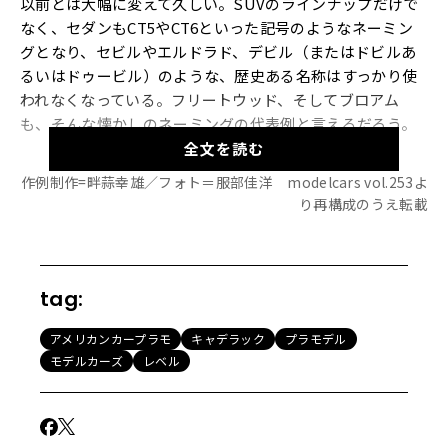
以前とは大幅に変えて久しい。SUVのラインナップだけで
なく、セダンもCT5やCT6といった記号のようなネーミン
グとなり、セビルやエルドラド、デビル（またはドビルあ
るいはドゥービル）のような、歴史ある名称はすっかり使
われなくなっている。フリートウッド、そしてブロアム
も、そんな懐かしのネーミングの代表例と言えるだろう。
全文を読む
作例制作=畔蒜幸雄／フォト＝服部佳洋 modelcars vol.253よ
【画像21枚】マイルドカスタムでも堂々たる風貌、その詳
り再構成のうえ転載
細を見る！
フリートウッドとはかつてGMが買収し、以降キャデラック
tag:
のボディ製造を手掛け続けたコーチビルダーの名前で（そ
の来歴を辿るとさらに色々あるが省略）、キャデラックの4
アメリカンカープラモ
キャデラック
プラモデル
ドア車における最高級モデル・60スペシャルには、1950、
モデルカーズ
レベル
1960年代を通してフリートウッドの名が使われてきた。19
65年型フリートウッド60スペシャルにおいてオプションパ
ッケージのブロアムが加わったのだが、これはパッデド・
ルーフを具えたモデルである。なお、ブロアムの名は馬車