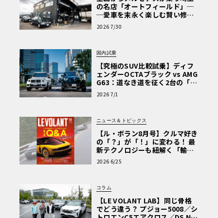
の名店「オートフィールド」─
─愛車を末永く楽しむ賢い修理
術と、プロがフックス製オイル
2026 7/30
を選ぶ理由〈PR〉
国内試乗
【究極のSUV比較試乗】ディフ
ェンダーOCTAブラック vs AMG
G63：道なき道を征く2台の「対
極的アプローチ」
2026 7/1
ニュース＆トピックス
【ル・ボラン8月号】クルマ好き
の「？」が「！」に変わる！ 最
新テクノロジーも紐解く「輸入
車Q&A」
2026 6/25
コラム
【LE VOLANT LAB】同じ骨格
でどう違う？ プジョー5008／シ
トロエンC5エアクロス／DS Nº4