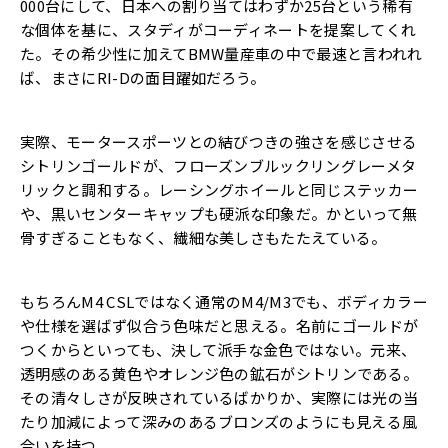
000台にして、日本への割り当てはわずか25台という稀有
な個体を基に、スタディがコーディネートを提案してくれ
た。その希少性に加えてBMW量産車の中で最速と言われれ
ば、まさにRI-Dの面目躍如だろう。
実際、モータースポーツとの結びつきの強さを感じさせる
シトリンゴールドが、フローズンブルックリングレーメタ
リックと調和する。レーシングホイールと同じステッカー
や、黒いセンターキャップも硬派な印象だ。かといって無
骨すぎることもなく、繊細な美しさもたたえている。
もちろんM4 CSLではなく通常のM4/M3でも、ボディカラー
や仕様を選ばず似合う色味だと思える。名前にゴールドが
つくからといっても、決して派手な金色ではない。元来、
透明感のある黄色やオレンジ色の鉱石がシトリンである。
その清々しさが反映されているばかりか、実際には光の当
たり加減によって深みのあるブロンズのようにも見える風
合いを持つ。