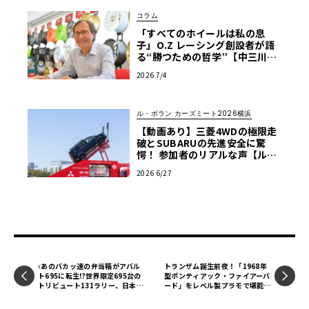
コラム
「すべてのホイールは私の息
子」O.Z レーシング創設者が語
る“勝つための哲学”【中三川大
地の車輪革命】第6回
2026 7/4
ル・ボラン カーズミート2026横浜
【動画あり】三菱4WDの極限走
破とSUBARUの先進安全に驚
愕！ 参加者のリアルな声【ル・
ボラン カーズミート2026横浜】
2026 6/27
あのバカッ速の弁当箱がアバル
トランザム誕生前夜！「1968年
ト695に転生!?世界限定695台の
型ポンティアック・ファイアーバ
トリビュート131ラリー、日本で
ード」をレベル製プラモで堪能す
は200台で発売！
る【モデルカーズ】