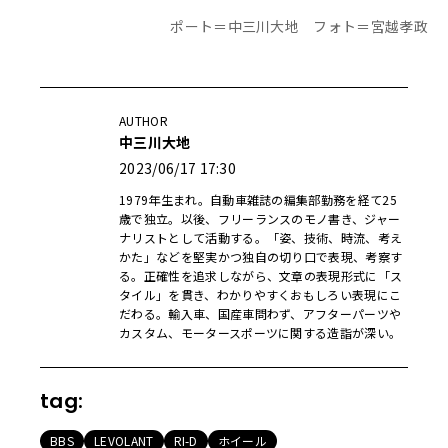
ポート＝中三川大地 フォト＝宮越孝政
AUTHOR
中三川大地
2023/06/17 17:30
1979年生まれ。自動車雑誌の編集部勤務を経て25
歳で独立。以後、フリーランスのモノ書き、ジャー
ナリストとして活動する。「姿、技術、時流、考え
かた」などを堅実かつ独自の切り口で表現、考察す
る。正確性を追求しながら、文章の表現形式に「ス
タイル」を貫き、わかりやすくおもしろい表現にこ
だわる。輸入車、国産車問わず、アフターパーツや
カスタム、モータースポーツに関する造詣が深い。
tag:
BBS
LEVOLANT
RI-D
ホイール