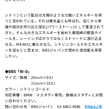
シトリンという鉱石は太陽のような力強いエネルギーを持
つと言われている。それは黄水晶とも呼ばれ、旧くから幸
福や成功を呼び込む宝石(パワーストーン)として重宝されて
きた。そんな大きなエネルギーを秘めた最高峰の鍛造ホイ
ールを、レーシングばかりではなくストリートに溶け込ま
せる。M4/M3に乗るのなら、シトリンゴールドのエネルギ
ーを足もとに含ませ、BBSジャパンが究めた高性能を享受
したい。
◆BBS「RI-D」
サイズ／価格：20inch×9.5J
21inch×10.5J
カラー：シトリンゴールド
対応車種：BMW ※スタディ専売。価格はスタディにお問
い合わせください。
問い合わせ先：BBSジャパン 03-6402-4090
https://b