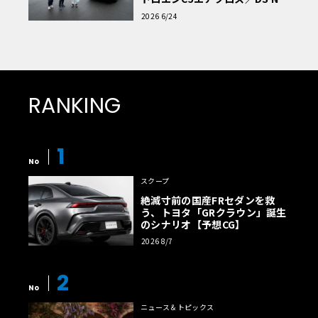
読者一気乗りレポート
2026 6/24
RANKING
1
No
スクープ
絶滅寸前の国産FRセダンを救
う、トヨタ「GRクラウン」誕生
のシナリオ【予想CG】
2026 8/7
2
No
ニュース＆トピックス