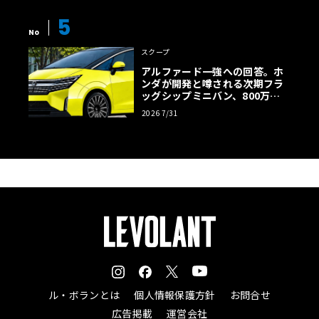
5
No
スクープ
アルファード一強への回答。ホ
ンダが開発と噂される次期フラ
ッグシップミニバン、800万円
超の勝算【予想CG】
2026 7/31
ル・ボランとは
個人情報保護方針
お問合せ
広告掲載
運営会社