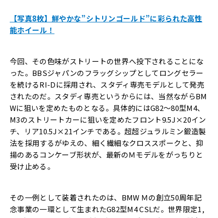
【写真8枚】鮮やかな”シトリンゴールド”に彩られた高性
能ホイール！
今回、その色味がストリートの世界へ投下されることにな
った。BBSジャパンのフラッグシップとしてロングセラー
を続けるRI-Dに採用され、スタディ専売モデルとして発売
されたのだ。スタディ専売というからには、当然ながらBM
Wに狙いを定めたものとなる。具体的にはG82～80型M4、
M3のストリートカーに狙いを定めたフロント9.5J×20イン
チ、リア10.5J×21インチである。超超ジュラルミン鍛造製
法を採用するがゆえの、細く繊細なクロススポークと、抑
揚のあるコンケーブ形状が、最新のＭモデルをがっちりと
受け止める。
その一例として装着されたのは、BMW Ｍの創立50周年記
念事業の一環として生まれたG82型M4 CSLだ。世界限定1,