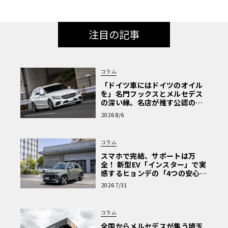
注目の記事
コラム
「ドイツ車にはドイツのオイル
を」名門フックスとメルセデス
の深い縁。名店が推す公認の安
心と、Cクラスで味わうシルキー
2026 8/6
な走り〈PR〉
コラム
スマホで完結、サポートは万
全！ 新型EV「インスター」で実
感するヒョンデの「4つの安心」
【第1回・ヒョンデ6つの疑問：
2026 7/31
Why? Hyundai?】〈PR〉
コラム
全国からメルセデスが集う埼玉