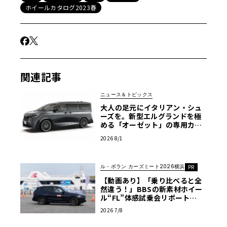
ホイールカタログ2023春
関連記事
ニュース＆トピックス
大人の足元にイタリアン・シュ
ーズを。新型エルグランドを極
める「オーゼット」の専用カス
タムホイール
2026 8/1
ル・ボラン カーズミート2026横浜
PR
【動画あり】「乗り比べると全
然違う！」BBSの新素材ホイー
ル“FL”体感試乗会リポート
【ル・ボラン カーズミート2026
2026 7/8
横浜】