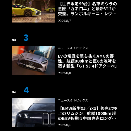
【世界限定99台】名車ミウラの
意匠「カネロニ」と最新V12が
交差。ランボルギーニ・レヴエ
ルトに60周年記念車が登場
2026 8/7
3
No
ニュース＆トピックス
EVの常識を撃ち抜くAMGの野
性。航続800kmと直6の咆哮を
宿す新型「GT 53 4ドアクーペ」
2026 8/8
4
No
ニュース＆トピックス
【BMW新型X5／iX5】後席は極
上のリムジン。航続1000km超
のBEVも揃う中国専売ロング仕
様の全貌
2026 8/6