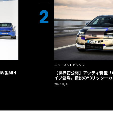
2
ニュース＆トピックス
W製MIN
【世界初公開】アウディ新型「A2
イプ登場。伝説の“3リッターカ
リーBEVとして復活【画像38枚
2026 8/4