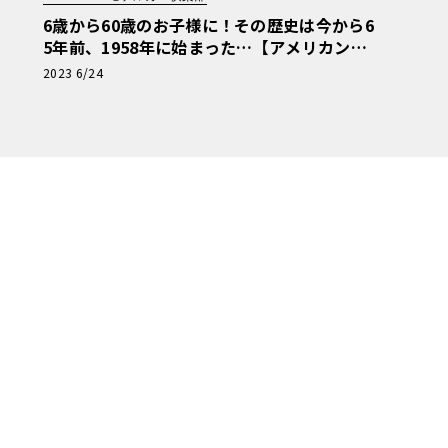
6歳から60歳のお子様に！その歴史は今から6
5年前、1958年に始まった…【アメリカンカ
ープラモ・クロニクル】第6回
2023 6/24