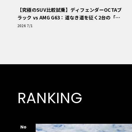
【究極のSUV比較試乗】ディフェンダーOCTAブ
ラック vs AMG G63：道なき道を征く2台の「対
極的アプローチ」
2026 7/1
RANKING
No