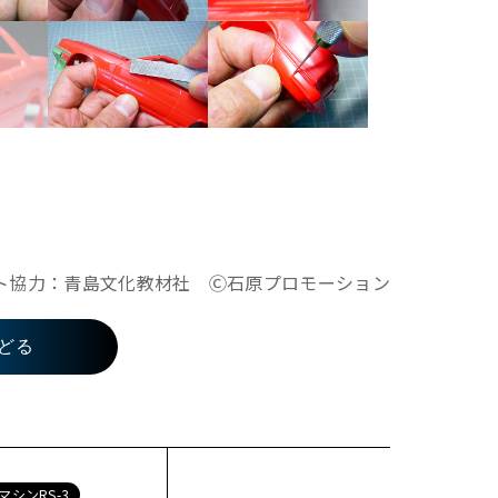
キット協力：青島文化教材社 Ⓒ石原プロモーション
どる
マシンRS-3