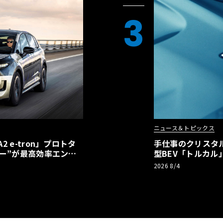
3
ニュース＆トピックス
 e-tron」プロトタ
手仕事のクリスタ
ー”が最高効率エント
型BEV「トルカ
】
2026 8/4