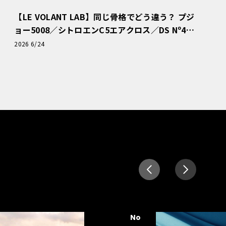
【LE VOLANT LAB】同じ骨格でどう違う？ プジ
ョー5008／シトロエンC5エアクロス／DS Nº4
読者一気乗りレポート
2026 6/24
No