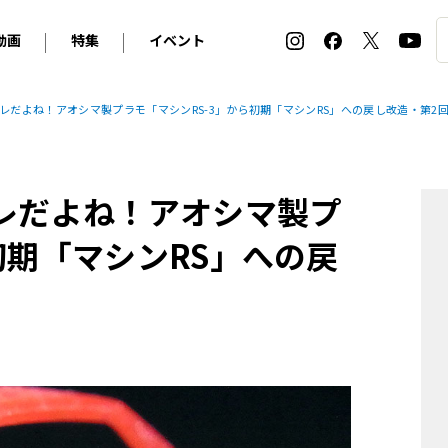
動画
特集
イベント
ィ
BMW
アルピナ
オリジナル動画
2026 サマータイヤ＆ホイール バイヤーズガイド
ル・ボラン カーズ・ミート2026横浜
コレだよね！アオシマ製プラモ「マシンRS-3」から初期「マシンRS」への戻し改造・第2
2025-2026 冬 スタッドレス＆ウインタータイヤ バイヤ
SNOW EXPERIENCE in TOGAKUSHI SKI FIE
デス・ベンツ
ポルシェ
フォルクスワーゲン
ホイールカタログ2025-2026冬
EV:LIFE FUTAKO TAMAGAWA 2026
ーヌ
シトロエン
DSオートモビル
ホイールカタログ
EV:LIFE KOBE 2025
コレだよね！アオシマ製プ
ー
ルノー
アバルト
タイヤ特集
ル・ボラン カーズ・ミート2025横浜
ァ・ロメオ
フェラーリ
フィアット
初期「マシンRS」への戻
ルギーニ
マセラティ
アストン・マーティン
レー
ケータハム
ジャガー
ローバー
ロータス
マクラーレン
モーガン
ロールス・ロイス
キャデラック
シボレー
テスラ
ヒョンデ