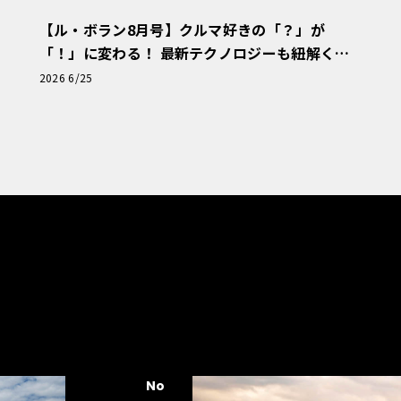
【ル・ボラン8月号】クルマ好きの「？」が
「！」に変わる！ 最新テクノロジーも紐解く
「輸入車Q&A」
2026 6/25
No