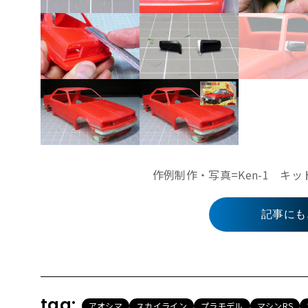
作例制作・写真=Ken-1 
記事にも
tag:
アオシマ
スカイライン
プラモデル
マシンRS