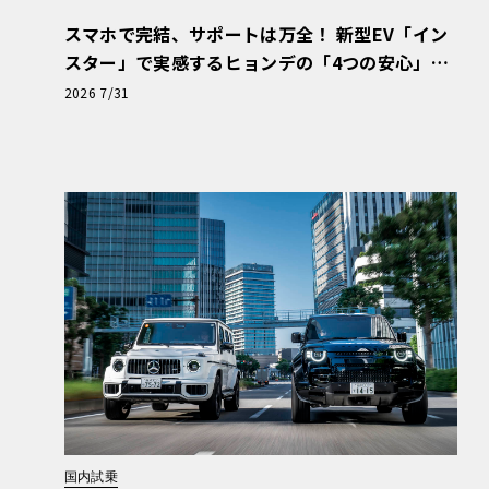
スマホで完結、サポートは万全！ 新型EV「イン
スター」で実感するヒョンデの「4つの安心」
【第1回・ヒョンデ6つの疑問：Why? Hyunda
2026 7/31
i?】〈PR〉
国内試乗