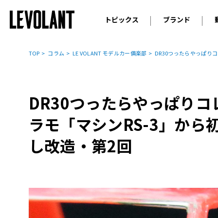
トピックス
ブランド
輸入車
アウデ
ニュース
TOP
コラム
LE VOLANT モデルカー俱楽部
DR30つったらやっぱり
スクープ
メルセ
試乗
アルピ
コラム
DR30つったらやっぱり
プジョ
アルフ
ラモ「マシンRS-3」から
ランボ
し改造・第2回
ベント
ランド
MINI
ボルボ
ジープ