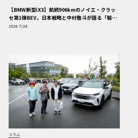
【BMW新型iX3】航続906kmのノイエ・クラッ
セ第1弾BEV。日本戦略と中村敬斗が語る「駆け
ぬける歓び」
2026 7/24
コラム