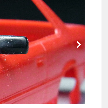
他
ス
トヨタ
日産
スバル
マツダ
ダイハツ
スズキ
他