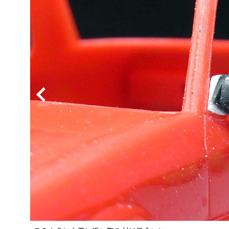
BYD
その
国産車
レクサ
ホンダ
三菱
光岡
その