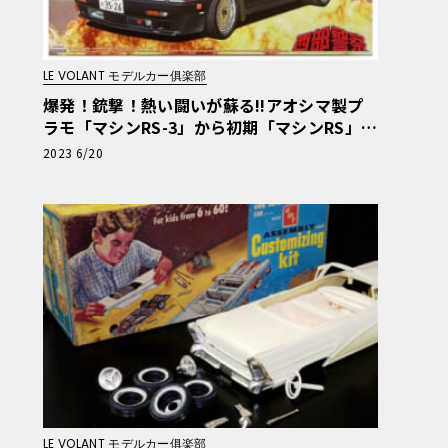
LE VOLANT モデルカー俱楽部
爆発！銃撃！熱い闘いが蘇る!!アオシマ製プ
ラモ「マシンRS-3」から初期「マシンRS」へ
の戻し改造・第1回
2023 6/20
LE VOLANT モデルカー俱楽部