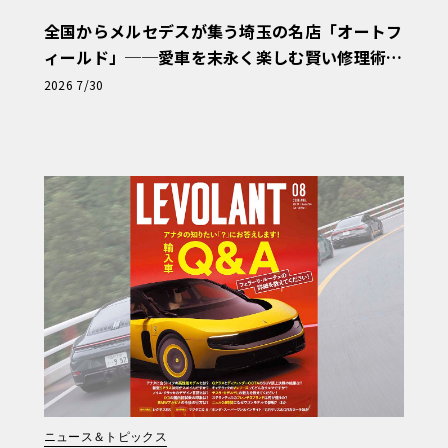
全国からメルセデスが集う埼玉の名店「オートフ
ィールド」──愛車を末永く楽しむ賢い修理術
と、プロがフックス製オイルを選ぶ理由〈PR〉
2026 7/30
ニュース＆トピックス