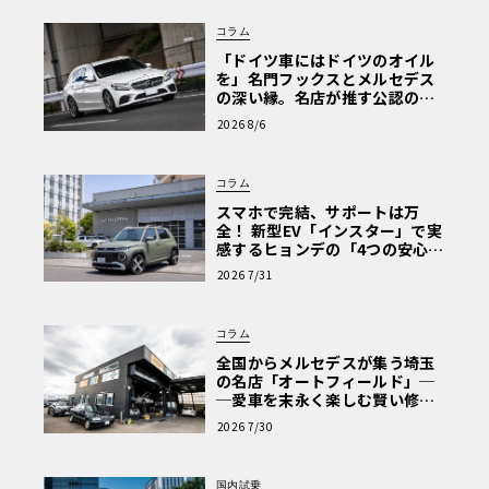
コラム
「ドイツ車にはドイツのオイル
を」名門フックスとメルセデス
の深い縁。名店が推す公認の安
心と、Cクラスで味わうシルキー
2026 8/6
な走り〈PR〉
コラム
スマホで完結、サポートは万
全！ 新型EV「インスター」で実
感するヒョンデの「4つの安心」
【第1回・ヒョンデ6つの疑問：
2026 7/31
Why? Hyundai?】〈PR〉
コラム
全国からメルセデスが集う埼玉
の名店「オートフィールド」─
─愛車を末永く楽しむ賢い修理
術と、プロがフックス製オイル
2026 7/30
を選ぶ理由〈PR〉
国内試乗