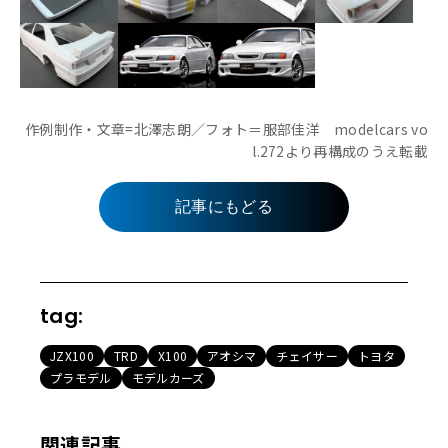
作例制作・文章=北澤志朗／フォト＝服部佳洋 modelcars vo
l.272より再構成のうえ転載
記事にもどる
tag:
JZX100
TRD
X100
アオシマ
チェイサー
トヨタ
プラモデル
モデルカーズ
関連記事