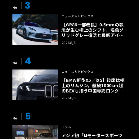
3
No
ニュース＆トピックス
【GR86一部改良】0.5mmの執
念が生む極上のシフト。名色ソ
リッドグレー復活と最新アイサ
イトでFRの極みへ
2026 8/6
4
No
ニュース＆トピックス
【BMW新型X5／iX5】後席は極
上のリムジン。航続1000km超
のBEVも揃う中国専売ロング仕
様の全貌
2026 8/6
5
No
コラム
アジア初「Mモータースポーツ