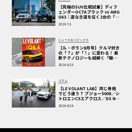
【究極のSUV比較試乗】ディフ
ェンダーOCTAブラック vs AMG
G63：道なき道を征く2台の「対
極的アプローチ」
2026 7/1
ニュース＆トピックス
【ル・ボラン8月号】クルマ好き
の「？」が「！」に変わる！ 最
新テクノロジーも紐解く「輸入
車Q&A」
2026 6/25
コラム
【LE VOLANT LAB】同じ骨格
でどう違う？ プジョー5008／シ
トロエンC5エアクロス／DS Nº4
読者一気乗りレポート
2026 6/24