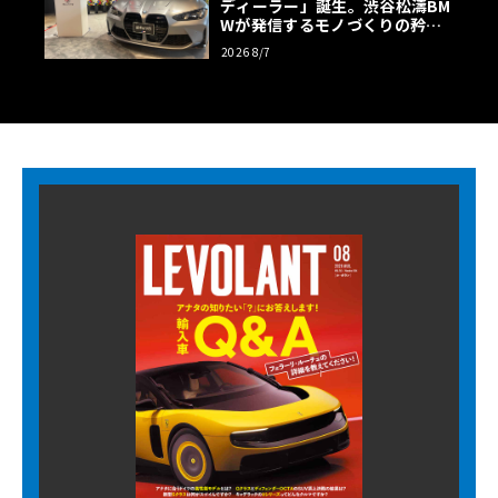
ディーラー」誕生。渋谷松濤BM
Wが発信するモノづくりの矜持
【木下隆之コラム】
2026 8/7