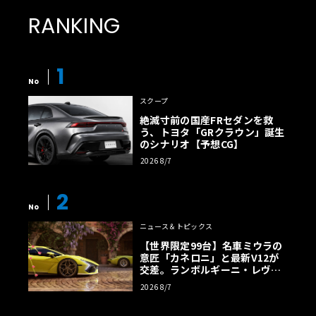
RANKING
1
No
スクープ
絶滅寸前の国産FRセダンを救
う、トヨタ「GRクラウン」誕生
のシナリオ【予想CG】
2026 8/7
2
No
ニュース＆トピックス
【世界限定99台】名車ミウラの
意匠「カネロニ」と最新V12が
交差。ランボルギーニ・レヴエ
ルトに60周年記念車が登場
2026 8/7