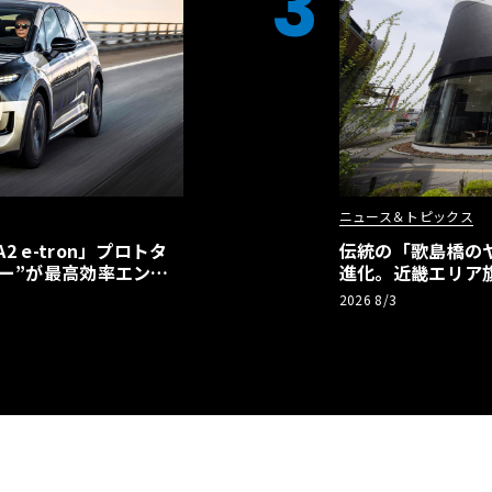
3
ニュース＆トピックス
 e-tron」プロトタ
伝統の「歌島橋の
ー”が最高効率エント
進化。近畿エリア
】
ーアル
2026 8/3