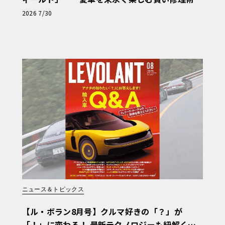
と、プロがフックス製オイルを選ぶ理由〈PR〉
2026 7/30
ニュース＆トピックス
【ル・ボラン8月号】クルマ好きの「？」が
「！」に変わる！ 最新テクノロジーも紐解く