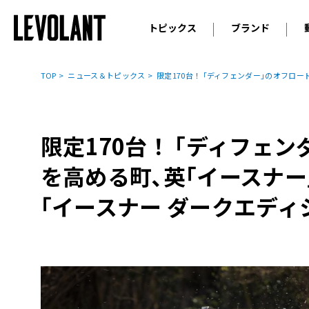
トピックス
ブランド
輸入車
アウデ
ニュース
TOP
ニュース＆トピックス
限定170台！ ｢ディフェンダー｣のオフロ
スクープ
メルセ
試乗
アルピ
コラム
限定170台！ ｢ディフェ
プジョ
アルフ
を高める町､英｢イースナ
ランボ
｢イースナー ダークエディ
ベント
ランド
MINI
ボルボ
ジープ