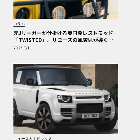
コラム
元Jリーガーが仕掛ける英国発レストモッド
「TWISTED」。リユースの風雲児が導く唯
一無二のクルマ選び【仕事師の素顔】
2026 7/11
ニュース＆トピックス