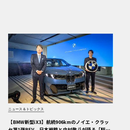
ニュース＆トピックス
【BMW新型iX3】航続906kmのノイエ・クラッ
セ第1弾BEV。日本戦略と中村敬斗が語る「駆け