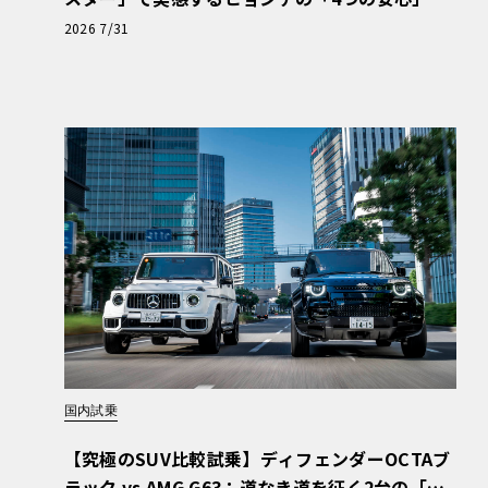
【第1回・ヒョンデ6つの疑問：Why? Hyunda
2026 7/31
i?】〈PR〉
国内試乗
【究極のSUV比較試乗】ディフェンダーOCTAブ
ラック vs AMG G63：道なき道を征く2台の「対