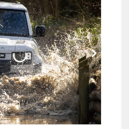
他
ス
トヨタ
日産
スバル
マツダ
ダイハツ
スズキ
他