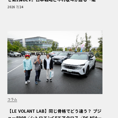
ぬける歓び」
2026 7/24
コラム
【LE VOLANT LAB】同じ骨格でどう違う？ プジ
ョー5008／シトロエンC5エアクロス／DS Nº4