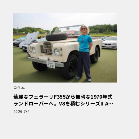
コラム
華麗なフェラーリF355から無骨な1970年式
ランドローバーへ。V8を積むシリーズII Aで
通勤する日々【愛車群像】
2026 7/4