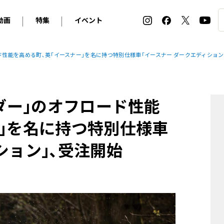
動画
特集
イベント
ィ
BMW
アルピナ
オリジナル動画
2026 サマータイヤ＆ホイール バイヤーズガイド
ル・ボラン カーズ・ミート2026横浜
ード性能を高める町､英｢イースナー｣を名に持つ特別仕様車｢イースナー ダークエディション
2025-2026 冬 スタッドレス＆ウインタータイヤ バイヤ
SNOW EXPERIENCE in TOGAKUSHI SKI FIE
デス・ベンツ
ポルシェ
フォルクスワーゲン
ホイールカタログ2025-2026冬
EV:LIFE FUTAKO TAMAGAWA 2026
ーヌ
シトロエン
DSオートモビル
ホイールカタログ
EV:LIFE KOBE 2025
ンダー｣のオフロード性能
ー
ルノー
アバルト
タイヤ特集
ル・ボラン カーズ・ミート2025横浜
ァ・ロメオ
フェラーリ
フィアット
ー｣を名に持つ特別仕様車
ルギーニ
マセラティ
アストン・マーティン
ション｣､受注開始
レー
ケータハム
ジャガー
ローバー
ロータス
マクラーレン
モーガン
ロールス・ロイス
キャデラック
シボレー
テスラ
ヒョンデ