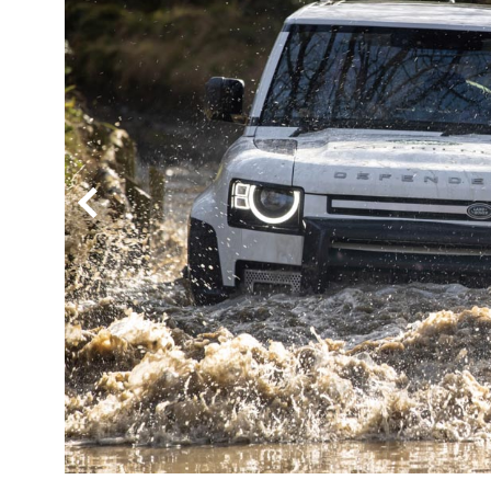
BYD
その
国産車
レクサ
ホンダ
三菱
光岡
その