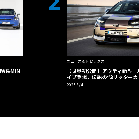
2
ニュース＆トピックス
W製MIN
【世界初公開】アウディ新型「A2
イプ登場。伝説の“3リッターカ
リーBEVとして復活【画像38枚
2026 8/4