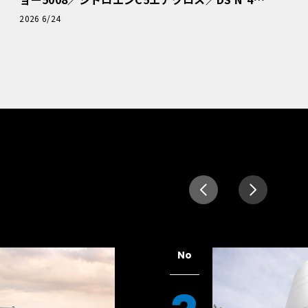
読者一気乗りレポート
2026 6/24
No