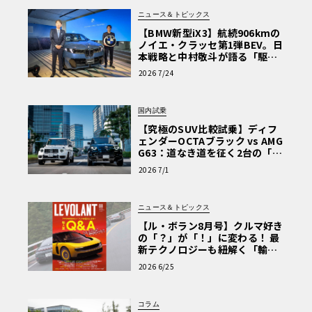
ニュース＆トピックス
【BMW新型iX3】航続906kmの
ノイエ・クラッセ第1弾BEV。日
本戦略と中村敬斗が語る「駆け
ぬける歓び」
2026 7/24
国内試乗
【究極のSUV比較試乗】ディフ
ェンダーOCTAブラック vs AMG
G63：道なき道を征く2台の「対
極的アプローチ」
2026 7/1
ニュース＆トピックス
【ル・ボラン8月号】クルマ好き
の「？」が「！」に変わる！ 最
新テクノロジーも紐解く「輸入
車Q&A」
2026 6/25
コラム