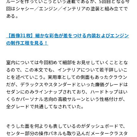
ルーンを作っていこうという連載であるが、5回目となる今
回はシャシー／エンジン／インテリアの塗装と組み立てで
ある。
【画像31枚】細かな彩色が差をつける内装およびエンジン
の制作工程を見る！
室内については今回初めて細部をお見せしていくこととな
るので、この本文でも、インテリアについて若干詳しいこ
とを述べていこう。実用車としての側面もあったクラウン
だが、デラックスやスタンダードといった廉価グレードは
セダンにのみラインナップされており、ハードトップはい
くらかパーソナル志向の高級サルーンという性格付けが、
全グレードで共通してなされていた。
そうした面を何よりも表しているのがダッシュボードで、
センター部分の操作パネルも取り込んだメータークラスタ