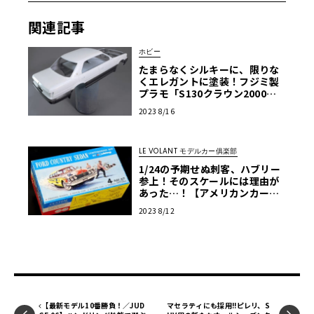
関連記事
ホビー
たまらなくシルキーに、限りな
くエレガントに塗装！フジミ製
プラモ「S130クラウン2000ロ
イヤルサルーン」を作る・第4回
2023 8/16
LE VOLANT モデルカー俱楽部
1/24の予期せぬ刺客、ハブリー
参上！そのスケールには理由が
あった…！【アメリカンカープ
ラモ・クロニクル】第9回
2023 8/12
【最新モデル10番勝負！／JUD
マセラティにも採用!!ピレリ、S