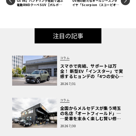
GE 06】ハンドリング性能で選ぶ
UV用の新たなオールシーズンタ
電動RWDクーペSUV【ボルボC4
イヤ「Scorpion（スコーピオ
0×アウディQ4】
ン）MS」を発表
注目の記事
コラム
スマホで完結、サポートは万
全！ 新型EV「インスター」で実
感するヒョンデの「4つの安心」
【第1回・ヒョンデ6つの疑問：
2026 7/31
Why? Hyundai?】〈PR〉
コラム
全国からメルセデスが集う埼玉
の名店「オートフィールド」─
─愛車を末永く楽しむ賢い修理
術と、プロがフックス製オイル
2026 7/30
を選ぶ理由〈PR〉