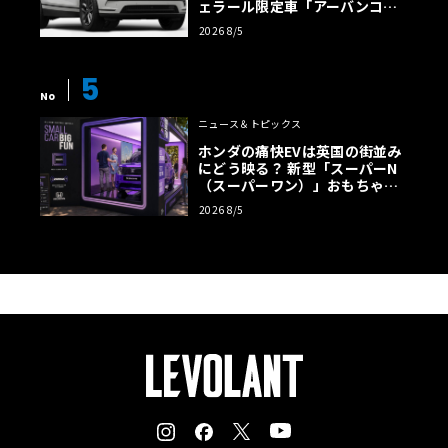
ェラール限定車「アーバンコン
トラスト・エディション」登場
2026 8/5
5
No
ニュース＆トピックス
ホンダの痛快EVは英国の街並み
にどう映る？ 新型「スーパーN
（スーパーワン）」おもちゃ箱
ツアーの全貌
2026 8/5