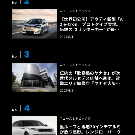
2
No
ニュース＆トピックス
【世界初公開】アウディ新型「A
2 e-tron」プロトタイプ登場。
伝説の“3リッターカー”が最高
効率エントリーBEVとして復活
2026 8/4
【画像38枚】
3
No
ニュース＆トピックス
伝統の「歌島橋のヤナセ」が次
世代メルセデス店舗へ進化。近
畿エリア旗艦店「ヤナセ大阪支
店」がリニューアル
2026 8/3
4
No
ニュース＆トピックス
黒ルーフと専用20インチアルミ
が放つ陰影。レンジローバー ヴ