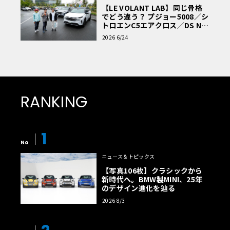
【LE VOLANT LAB】同じ骨格
でどう違う？ プジョー5008／シ
トロエンC5エアクロス／DS Nº4
読者一気乗りレポート
2026 6/24
RANKING
1
No
ニュース＆トピックス
【写真106枚】クラシックから
新時代へ。BMW製MINI、25年
のデザイン進化を辿る
2026 8/3