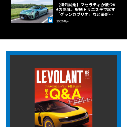
【海外試乗】マセラティが放つV
6の咆哮。聖地トリエステで試す
「グランカブリオ」など最新ト
ロフェオ3台の官能評価《LE VO
2026 8/4
LANT LAB》