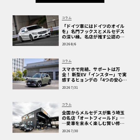
コラム
「ドイツ車にはドイツのオイル
を」名門フックスとメルセデス
の深い縁。名店が推す公認の安
心と、Cクラスで味わうシルキー
2026 8/6
な走り〈PR〉
コラム
スマホで完結、サポートは万
全！ 新型EV「インスター」で実
感するヒョンデの「4つの安心」
【第1回・ヒョンデ6つの疑問：
2026 7/31
Why? Hyundai?】〈PR〉
コラム
全国からメルセデスが集う埼玉
の名店「オートフィールド」─
─愛車を末永く楽しむ賢い修理
術と、プロがフックス製オイル
2026 7/30
を選ぶ理由〈PR〉