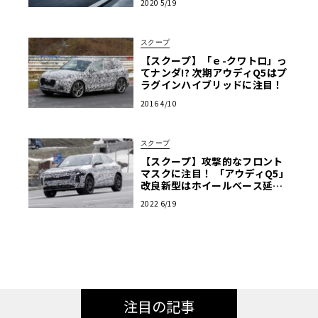
2020 5/19
スクープ
【スクープ】「ｅ-クワトロ」っ
てナンダ!? 次期アウディQ5はプ
ラグインハイブリッドに注目！
2016 4/10
スクープ
【スクープ】攻撃的なフロント
マスクに注目！ 「アウディQ5」
改良新型はホイールベース延長
で車内も充実に！
2022 6/19
注目の記事