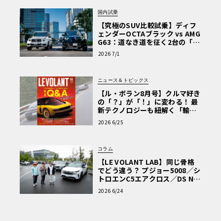
国内試乗
【究極のSUV比較試乗】ディフ
ェンダーOCTAブラック vs AMG
G63：道なき道を征く2台の「対
極的アプローチ」
2026 7/1
ニュース＆トピックス
【ル・ボラン8月号】クルマ好き
の「？」が「！」に変わる！ 最
新テクノロジーも紐解く「輸入
車Q&A」
2026 6/25
コラム
【LE VOLANT LAB】同じ骨格
でどう違う？ プジョー5008／シ
トロエンC5エアクロス／DS Nº4
読者一気乗りレポート
2026 6/24