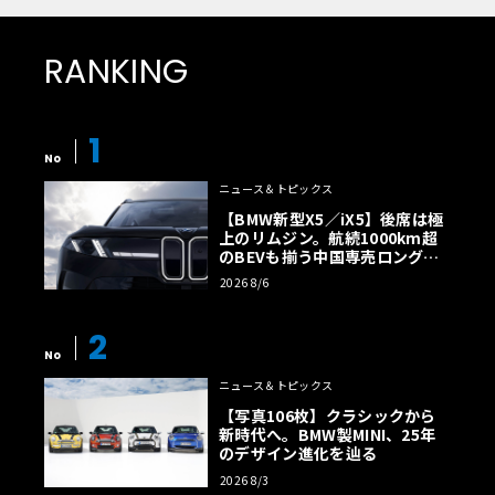
RANKING
1
No
ニュース＆トピックス
【BMW新型X5／iX5】後席は極
上のリムジン。航続1000km超
のBEVも揃う中国専売ロング仕
様の全貌
2026 8/6
2
No
ニュース＆トピックス
【写真106枚】クラシックから
新時代へ。BMW製MINI、25年
のデザイン進化を辿る
2026 8/3