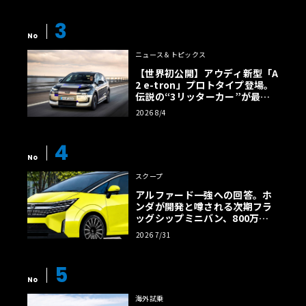
3
No
ニュース＆トピックス
【世界初公開】アウディ新型「A
2 e-tron」プロトタイプ登場。
伝説の“3リッターカー”が最高
効率エントリーBEVとして復活
2026 8/4
【画像38枚】
4
No
スクープ
アルファード一強への回答。ホ
ンダが開発と噂される次期フラ
ッグシップミニバン、800万円
超の勝算【予想CG】
2026 7/31
5
No
海外試乗