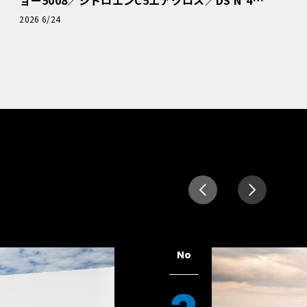
読者一気乗りレポート
2026 6/24
No