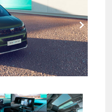
他
ス
トヨタ
日産
スバル
マツダ
ダイハツ
スズキ
他