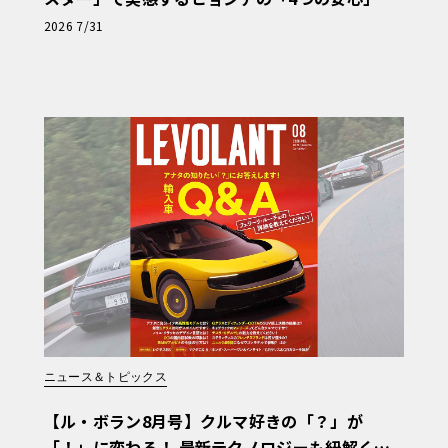
【第1回・ヒョンデ6つの疑問：Why? Hyunda
2026 7/31
i?】〈PR〉
ニュース＆トピックス
【ル・ボラン8月号】クルマ好きの「？」が
「！」に変わる！ 最新テクノロジーも紐解く