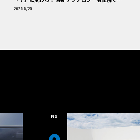
「輸入車Q&A」
2026 6/25
No