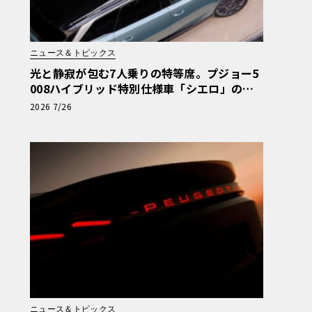
ニュース＆トピックス
光と静寂が包む7人乗りの特等席。プジョー5
008ハイブリッド特別仕様車「シエロ」の豊
かな空間
2026 7/26
ニュース＆トピックス