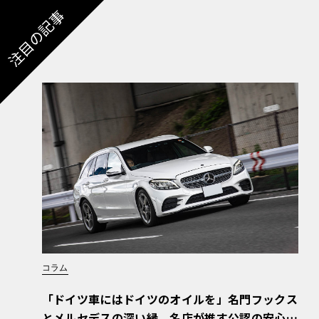
注目の記事
コラム
「ドイツ車にはドイツのオイルを」名門フックス
とメルセデスの深い縁。名店が推す公認の安心