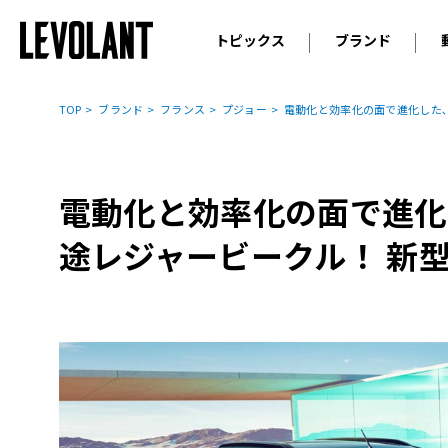
トピックス
ブランド
輸入車
アウデ
ニュース
TOP
ブランド
フランス
プジョー
電動化と効率化の面で進化した､
スクープ
メルセ
試乗
アルピ
コラム
電動化と効率化の面で進化
プジョ
アルフ
途レジャービークル！ 新型
ランボ
ベント
ランド
MINI
ボルボ
ジープ