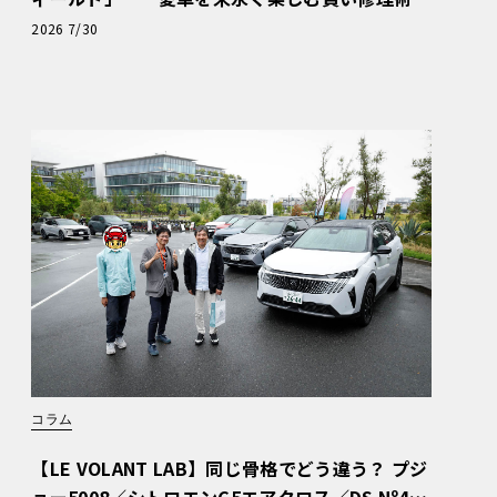
と、プロがフックス製オイルを選ぶ理由〈PR〉
2026 7/30
コラム
【LE VOLANT LAB】同じ骨格でどう違う？ プジ
ョー5008／シトロエンC5エアクロス／DS Nº4