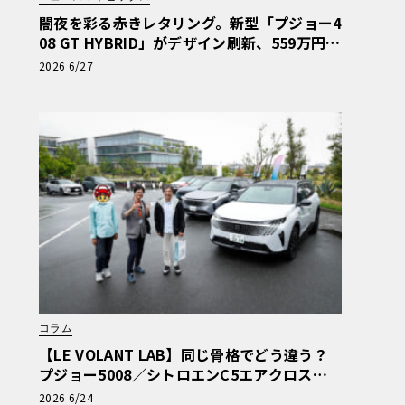
闇夜を彩る赤きレタリング。新型「プジョー4
08 GT HYBRID」がデザイン刷新、559万円で
発売
2026 6/27
コラム
【LE VOLANT LAB】同じ骨格でどう違う？
プジョー5008／シトロエンC5エアクロス／D
S Nº4 読者一気乗りレポート
2026 6/24