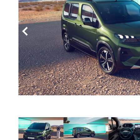
BYD
その
国産車
レクサ
ホンダ
三菱
光岡
その