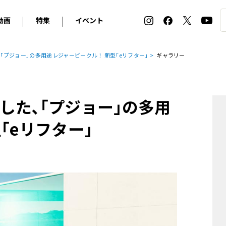
動画
特集
イベント
ィ
BMW
アルピナ
オリジナル動画
2026 サマータイヤ＆ホイール バイヤーズガイド
ル・ボラン カーズ・ミート2026横浜
｢プジョー｣の多用途レジャービークル！ 新型｢eリフター｣
ギャラリー
2025-2026 冬 スタッドレス＆ウインタータイヤ バイヤ
SNOW EXPERIENCE in TOGAKUSHI SKI FIE
デス・ベンツ
ポルシェ
フォルクスワーゲン
ホイールカタログ2025-2026冬
EV:LIFE FUTAKO TAMAGAWA 2026
ーヌ
シトロエン
DSオートモビル
ホイールカタログ
EV:LIFE KOBE 2025
した､｢プジョー｣の多用
ー
ルノー
アバルト
タイヤ特集
ル・ボラン カーズ・ミート2025横浜
ァ・ロメオ
フェラーリ
フィアット
｢eリフター｣
ルギーニ
マセラティ
アストン・マーティン
レー
ケータハム
ジャガー
ローバー
ロータス
マクラーレン
モーガン
ロールス・ロイス
キャデラック
シボレー
テスラ
ヒョンデ