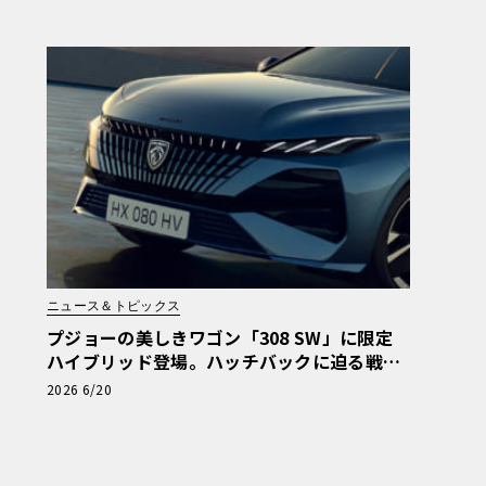
ニュース＆トピックス
プジョーの美しきワゴン「308 SW」に限定
ハイブリッド登場。ハッチバックに迫る戦略
的価格に注目
2026 6/20