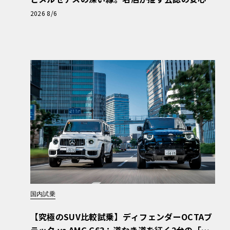
と、Cクラスで味わうシルキーな走り〈PR〉
2026 8/6
国内試乗
【究極のSUV比較試乗】ディフェンダーOCTAブ
ラック vs AMG G63：道なき道を征く2台の「対