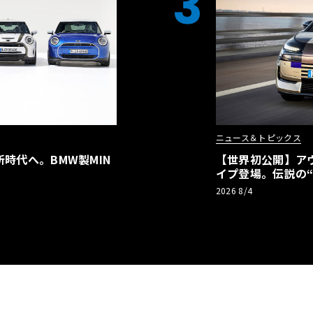
3
ニュース＆トピックス
時代へ。BMW製MIN
【世界初公開】アウデ
イプ登場。伝説の
リーBEVとして復
2026 8/4