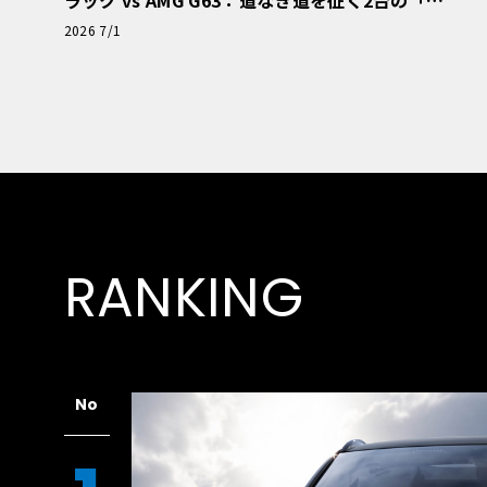
極的アプローチ」
2026 7/1
RANKING
No