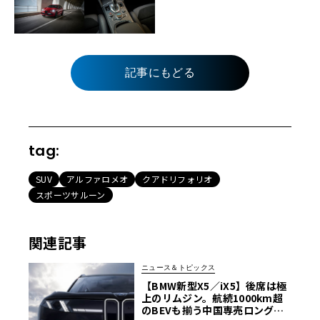
記事にもどる
tag:
SUV
アルファロメオ
クアドリフォリオ
スポーツサルーン
関連記事
ニュース＆トピックス
【BMW新型X5／iX5】後席は極
上のリムジン。航続1000km超
のBEVも揃う中国専売ロング仕