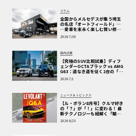
コラム
全国からメルセデスが集う埼玉
の名店「オートフィールド」─
─愛車を末永く楽しむ賢い修理
術と、プロがフックス製オイル
2026 7/30
を選ぶ理由〈PR〉
国内試乗
【究極のSUV比較試乗】ディフ
ェンダーOCTAブラック vs AMG
G63：道なき道を征く2台の「対
極的アプローチ」
2026 7/1
ニュース＆トピックス
【ル・ボラン8月号】クルマ好き
の「？」が「！」に変わる！ 最
新テクノロジーも紐解く「輸入
車Q&A」
2026 6/25