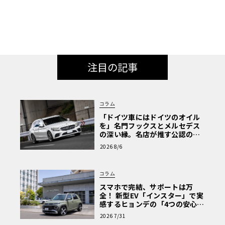
注目の記事
コラム
「ドイツ車にはドイツのオイル
を」名門フックスとメルセデス
の深い縁。名店が推す公認の安
心と、Cクラスで味わうシルキー
2026 8/6
な走り〈PR〉
コラム
スマホで完結、サポートは万
全！ 新型EV「インスター」で実
感するヒョンデの「4つの安心」
【第1回・ヒョンデ6つの疑問：
2026 7/31
Why? Hyundai?】〈PR〉