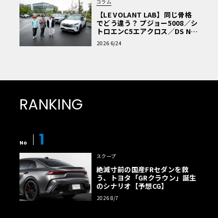
コラム
【LE VOLANT LAB】同じ骨格
でどう違う？ プジョー5008／シ
トロエンC5エアクロス／DS Nº4
読者一気乗りレポート
2026 6/24
RANKING
1
No
スクープ
絶滅寸前の国産FRセダンを救
う、トヨタ「GRクラウン」誕生
のシナリオ【予想CG】
2026 8/7