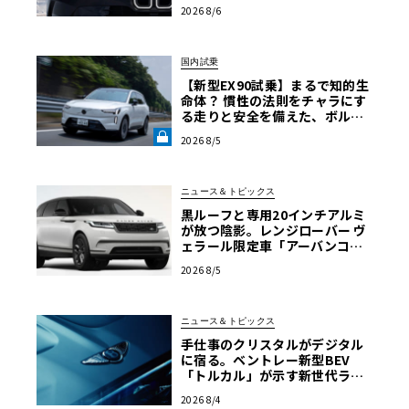
様の全貌
2026 8/6
国内試乗
【新型EX90試乗】まるで知的生
命体？ 慣性の法則をチャラにす
る走りと安全を備えた、ボルボ
新旗艦EVの結論《LE VOLANT L
2026 8/5
AB》
ニュース＆トピックス
黒ルーフと専用20インチアルミ
が放つ陰影。レンジローバー ヴ
ェラール限定車「アーバンコン
トラスト・エディション」登場
2026 8/5
ニュース＆トピックス
手仕事のクリスタルがデジタル
に宿る。ベントレー新型BEV
「トルカル」が示す新世代ラグ
ジュアリー
2026 8/4