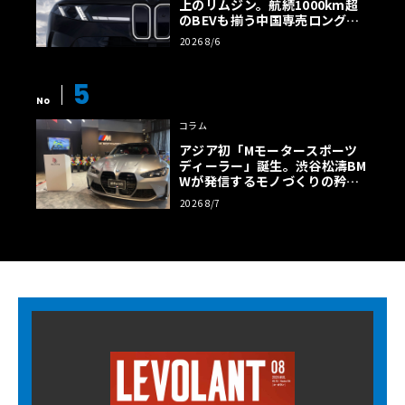
上のリムジン。航続1000km超
のBEVも揃う中国専売ロング仕
様の全貌
2026 8/6
5
No
コラム
アジア初「Mモータースポーツ
ディーラー」誕生。渋谷松濤BM
Wが発信するモノづくりの矜持
【木下隆之コラム】
2026 8/7