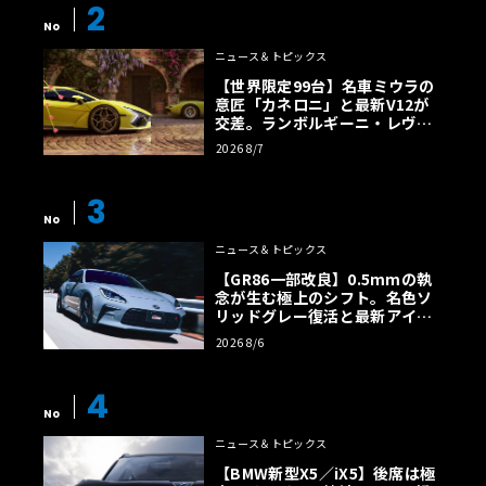
2
No
ニュース＆トピックス
【世界限定99台】名車ミウラの
意匠「カネロニ」と最新V12が
交差。ランボルギーニ・レヴエ
ルトに60周年記念車が登場
2026 8/7
3
No
ニュース＆トピックス
【GR86一部改良】0.5mmの執
念が生む極上のシフト。名色ソ
リッドグレー復活と最新アイサ
イトでFRの極みへ
2026 8/6
4
No
ニュース＆トピックス
【BMW新型X5／iX5】後席は極