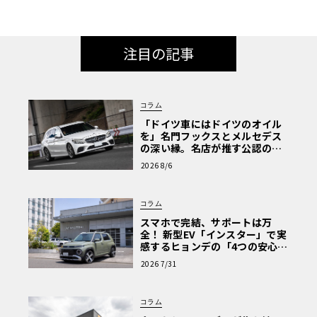
注目の記事
コラム
「ドイツ車にはドイツのオイル
を」名門フックスとメルセデス
の深い縁。名店が推す公認の安
心と、Cクラスで味わうシルキー
2026 8/6
な走り〈PR〉
コラム
スマホで完結、サポートは万
全！ 新型EV「インスター」で実
感するヒョンデの「4つの安心」
【第1回・ヒョンデ6つの疑問：
2026 7/31
Why? Hyundai?】〈PR〉
コラム