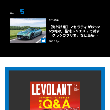
5
No
海外試乗
【海外試乗】マセラティが放つV
6の咆哮。聖地トリエステで試す
「グランカブリオ」など最新ト
ロフェオ3台の官能評価《LE VO
2026 8/4
LANT LAB》