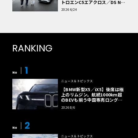
トロエンC5エアクロス／DS Nº4
読者一気乗りレポート
2026 6/24
RANKING
1
No
ニュース＆トピックス
【BMW新型X5／iX5】後席は極
上のリムジン。航続1000km超
のBEVも揃う中国専売ロング仕
様の全貌
2026 8/6
2
No
ニュース＆トピックス