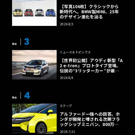
【写真106枚】クラシックから
新時代へ。BMW製MINI、25年
のデザイン進化を辿る
2026 8/3
3
No
ニュース＆トピックス
【世界初公開】アウディ新型「A
2 e-tron」プロトタイプ登場。
伝説の“3リッターカー”が最高
効率エントリーBEVとして復活
2026 8/4
【画像38枚】
4
No
スクープ
アルファード一強への回答。ホ
ンダが開発と噂される次期フラ
ッグシップミニバン、800万円
超の勝算【予想CG】
2026 7/31