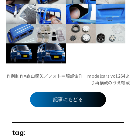
作例制作=森山琢矢／フォト＝服部佳洋 modelcars vol.264よ
り再構成のうえ転載
記事にもどる
tag: