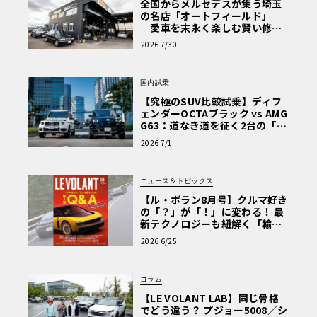
全国からメルセデスが集う埼玉
の名店「オートフィールド」─
─愛車を末永く楽しむ賢い修理
術と、プロがフックス製オイル
2026 7/30
を選ぶ理由〈PR〉
国内試乗
【究極のSUV比較試乗】ディフ
ェンダーOCTAブラック vs AMG
G63：道なき道を征く2台の「対
極的アプローチ」
2026 7/1
ニュース＆トピックス
【ル・ボラン8月号】クルマ好き
の「？」が「！」に変わる！ 最
新テクノロジーも紐解く「輸入
車Q&A」
2026 6/25
コラム
【LE VOLANT LAB】同じ骨格
でどう違う？ プジョー5008／シ