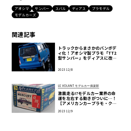
アオシマ
サンバー
スバル
ディアス
プラモデル
モデルカーズ
関連記事
トラックからまさかのバンボデ
ィ化！アオシマ製プラモ「TT2
型サンバー」をディアスに改
造・前編【モデルカーズ】
2023 12/8
LE VOLANT モデルカー俱楽部
激震走る!?モデルカー業界の命
運を左右する動きがついに…！
【アメリカンカープラモ・クロ
ニクル】第16回
2023 12/9