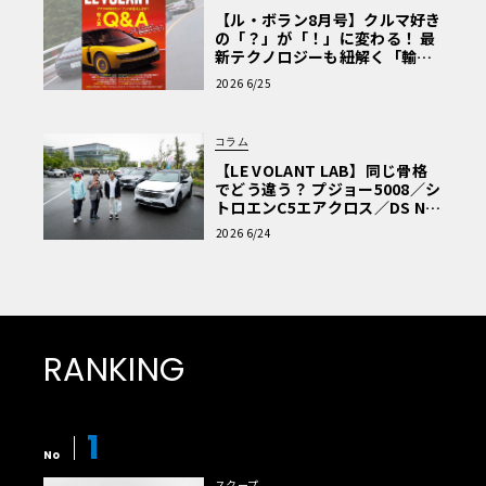
【ル・ボラン8月号】クルマ好き
の「？」が「！」に変わる！ 最
新テクノロジーも紐解く「輸入
車Q&A」
2026 6/25
コラム
【LE VOLANT LAB】同じ骨格
でどう違う？ プジョー5008／シ
トロエンC5エアクロス／DS Nº4
読者一気乗りレポート
2026 6/24
RANKING
1
No
スクープ