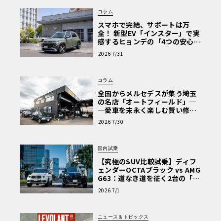
コラム
スマホで完結、サポートは万
全！ 新型EV「インスター」で実
感するヒョンデの「4つの安心」
【第1回・ヒョンデ6つの疑問：
2026 7/31
Why? Hyundai?】〈PR〉
コラム
全国からメルセデスが集う埼玉
の名店「オートフィールド」─
─愛車を末永く楽しむ賢い修理
術と、プロがフックス製オイル
2026 7/30
を選ぶ理由〈PR〉
国内試乗
【究極のSUV比較試乗】ディフ
ェンダーOCTAブラック vs AMG
G63：道なき道を征く2台の「対
極的アプローチ」
2026 7/1
ニュース＆トピックス