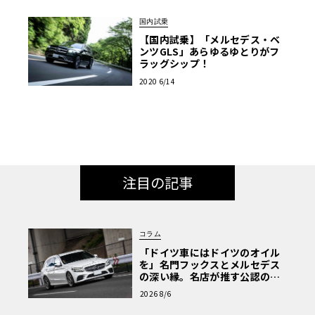
国内試乗
【国内試乗】「メルセデス・ベ
ンツGLS」あらゆるゆとりがフ
ラッグシップ！
2020 6/14
注目の記事
コラム
「ドイツ車にはドイツのオイル
を」名門フックスとメルセデス
の深い縁。名店が推す公認の安
心と、Cクラスで味わうシルキー
2026 8/6
な走り〈PR〉