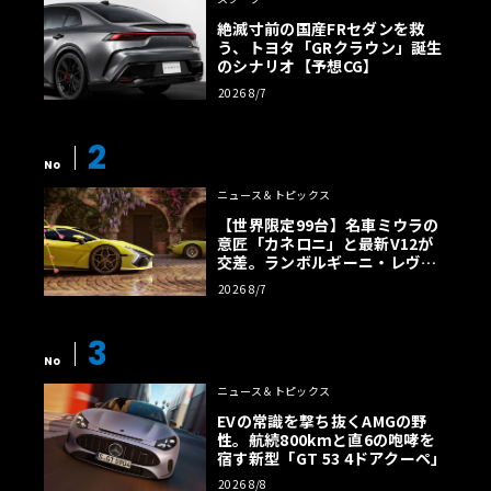
絶滅寸前の国産FRセダンを救
う、トヨタ「GRクラウン」誕生
のシナリオ【予想CG】
2026 8/7
2
No
ニュース＆トピックス
【世界限定99台】名車ミウラの
意匠「カネロニ」と最新V12が
交差。ランボルギーニ・レヴエ
ルトに60周年記念車が登場
2026 8/7
3
No
ニュース＆トピックス
EVの常識を撃ち抜くAMGの野
性。航続800kmと直6の咆哮を
宿す新型「GT 53 4ドアクーペ」
2026 8/8