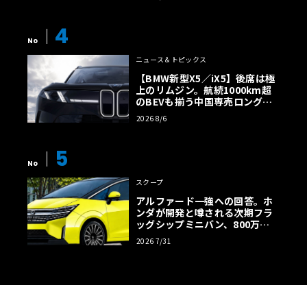
4
No
ニュース＆トピックス
【BMW新型X5／iX5】後席は極
上のリムジン。航続1000km超
のBEVも揃う中国専売ロング仕
様の全貌
2026 8/6
5
No
スクープ
アルファード一強への回答。ホ
ンダが開発と噂される次期フラ
ッグシップミニバン、800万円
超の勝算【予想CG】
2026 7/31