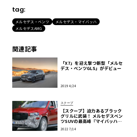
tag:
メルセデス・ベンツ
メルセデス・マイバッハ
メルセデスAMG
関連記事
「X7」を迎え撃つ新型「メルセ
デス・ベンツGLS」がデビュー
2019 4/24
スクープ
【スクープ】迫力あるブラック
グリルに武装！ メルセデスベン
ツSUVの最高峰『マイバッハGL
S』改良をスクープ！
2022 7/14