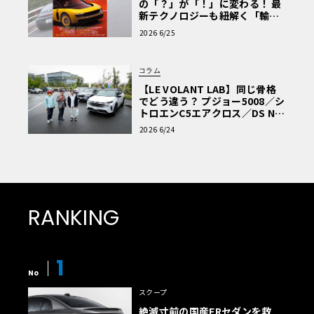
の「？」が「！」に変わる！ 最
新テクノロジーも紐解く「輸入
車Q&A」
2026 6/25
コラム
【LE VOLANT LAB】同じ骨格
でどう違う？ プジョー5008／シ
トロエンC5エアクロス／DS Nº4
読者一気乗りレポート
2026 6/24
RANKING
1
No
スクープ
絶滅寸前の国産FRセダンを救