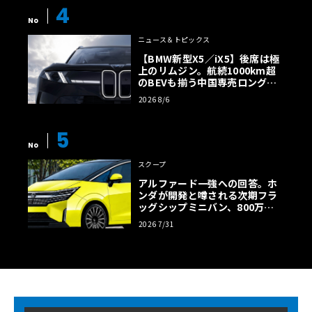
4
No
ニュース＆トピックス
【BMW新型X5／iX5】後席は極
上のリムジン。航続1000km超
のBEVも揃う中国専売ロング仕
様の全貌
2026 8/6
5
No
スクープ
アルファード一強への回答。ホ
ンダが開発と噂される次期フラ
ッグシップミニバン、800万円
超の勝算【予想CG】
2026 7/31