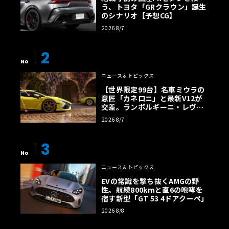
う、トヨタ「GRクラウン」誕生
のシナリオ【予想CG】
2026 8/7
2
No
ニュース＆トピックス
【世界限定99台】名車ミウラの
意匠「カネロニ」と最新V12が
交差。ランボルギーニ・レヴエ
ルトに60周年記念車が登場
2026 8/7
3
No
ニュース＆トピックス
EVの常識を撃ち抜くAMGの野
性。航続800kmと直6の咆哮を
宿す新型「GT 53 4ドアクーペ」
2026 8/8