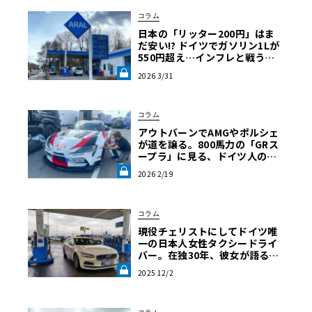
コラム
日本の「リッター200円」はま
だ安い!? ドイツでガソリン1Lが
550円超え…インフレと戦うア
ウトバーン節約ドライブ術《LE
2026 3/31
VOLANT LAB》
コラム
アウトバーンでAMGやポルシェ
が道を譲る。800馬力の「GRス
ープラ」に見る、ドイツ人の日
本車リスペクト【木下隆之コラ
2026 2/19
ム】《LE VOLANT LAB》
コラム
現役チェリストにしてドイツ唯
一の日本人女性タクシードライ
バー。在独30年、彼女が語る現
地の交通事情《LE VOLANT LA
2025 12/2
B》