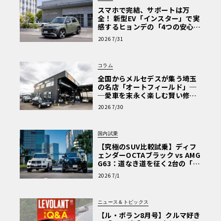
スマホで完結、サポートは万
全！ 新型EV「インスター」で実
感するヒョンデの「4つの安心」
【第1回・ヒョンデ6つの疑問：
2026 7/31
Why? Hyundai?】〈PR〉
コラム
全国からメルセデスが集う埼玉
の名店「オートフィールド」─
─愛車を末永く楽しむ賢い修理
術と、プロがフックス製オイル
2026 7/30
を選ぶ理由〈PR〉
国内試乗
【究極のSUV比較試乗】ディフ
ェンダーOCTAブラック vs AMG
G63：道なき道を征く2台の「対
極的アプローチ」
2026 7/1
ニュース＆トピックス
【ル・ボラン8月号】クルマ好き