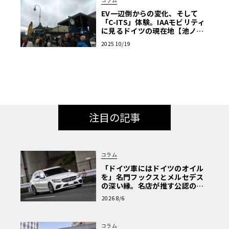
コラム
EV一辺倒からの変化、そして
「C-ITS」体験。IAAモビリティ
に見るドイツの現在地【池ノ内
ミドリのジャーマン日記】
2025 10/19
注目の記事
コラム
「ドイツ車にはドイツのオイル
を」名門フックスとメルセデス
の深い縁。名店が推す公認の安
心と、Cクラスで味わうシルキー
2026 8/6
な走り〈PR〉
コラム