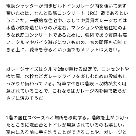
電動シャッターが開きビルトインガレージ内を覗いてまず
驚いたのは、なんと鉄筋コンクリート（RC）造であるとい
うことだ。一般的な住宅や、ましてや賃貸ガレージなどは
木造か鉄骨造というのが定石。マンションや高級住宅のよ
うな鉄筋コンクリートであるために、強固であり質感も高
い。クルマやバイク遊びにつきものの、音の問題も抑制で
きる上に、愛車を守るという面でもメリットは大きい。
ガレージサイズはクルマ2台が置ける設定で、コンセントや
換気扇、水栓などガレージライフを楽しむための設備もし
っかりと備わっている。特筆すべきは階段下収納が広く用
意されていることで、これならばガレージ内を物で散らか
さずに済みそうだ。
2階の居住スペースへと場所を移動する。階段を上がり切っ
たところに洗面台とトイレが用意されているのも嬉しい。
室内に入る前に手を洗うことができることや、ガレージと