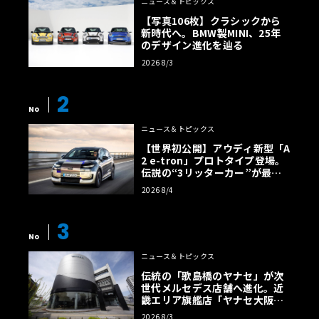
ニュース＆トピックス
【写真106枚】クラシックから
新時代へ。BMW製MINI、25年
のデザイン進化を辿る
2026 8/3
2
No
ニュース＆トピックス
【世界初公開】アウディ新型「A
2 e-tron」プロトタイプ登場。
伝説の“3リッターカー”が最高
効率エントリーBEVとして復活
2026 8/4
【画像38枚】
3
No
ニュース＆トピックス
伝統の「歌島橋のヤナセ」が次
世代メルセデス店舗へ進化。近
畿エリア旗艦店「ヤナセ大阪支
店」がリニューアル
2026 8/3