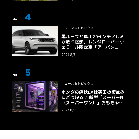
4
No
ニュース＆トピックス
黒ルーフと専用20インチアルミ
が放つ陰影。レンジローバー ヴ
ェラール限定車「アーバンコン
トラスト・エディション」登場
2026 8/5
5
No
ニュース＆トピックス
ホンダの痛快EVは英国の街並み
にどう映る？ 新型「スーパーN
（スーパーワン）」おもちゃ箱
ツアーの全貌
2026 8/5