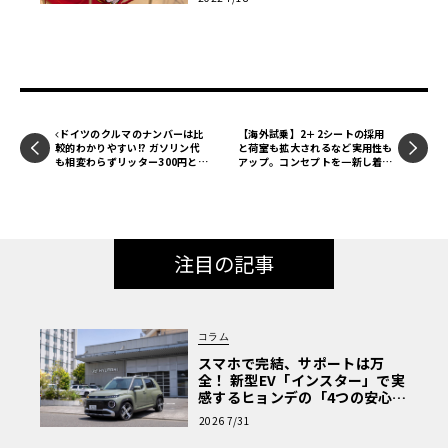
ドイツのクルマのナンバーは比
【海外試乗】2＋2シートの採用
較的わかりやすい!? ガソリン代
と荷室も拡大されるなど実用性も
も相変わらずリッター300円と高
アップ。コンセプトを一新し着実
額に……【池ノ内ミドリのジャー
な進化を遂げた2代目“GT”「メ
マン日記】
ルセデスAMG GT」
注目の記事
コラム
スマホで完結、サポートは万
全！ 新型EV「インスター」で実
感するヒョンデの「4つの安心」
【第1回・ヒョンデ6つの疑問：
2026 7/31
Why? Hyundai?】〈PR〉