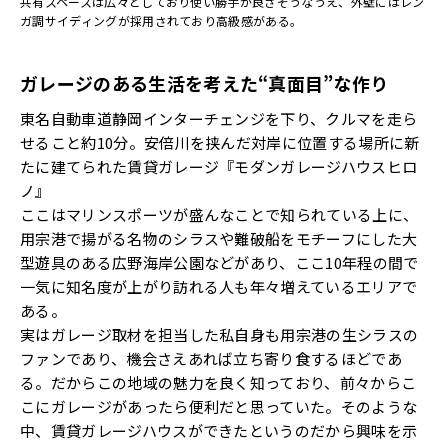
共有スペースは広々としており使い勝手が良さそうなうえ、外壁にはレン
ガ調サイディングが採用されており高級感がある。
ガレージのある生活を考えた“真面目”な作り
東名自動車道静岡インターチェンジを下り、クルマを走ら
せること約10分。安倍川を挟んだ対岸に位置する場所に新
たに建てられた賃貸ガレージ『モダンガレージハウスヒロ
ノ』
ここはマリンスポーツが盛んなことで知られている上に、
用宗港で揚がる名物のシラスや難破船をモチーフにした大
型遊具のある広野海岸公園などがあり、ここ10年程の間で
一気に知名度が上がり訪れる人も年々増えているエリアで
ある。
実はガレージ取材を担当した私自身も用宗港の生シラスの
ファンであり、機会さえあれば立ち寄り食するほどであ
る。だからこの地域の魅力を良く知っており、前々からこ
こにガレージがあったら便利だと思っていた。そのような
中、賃貸ガレージハウスができたというのだから興味を示