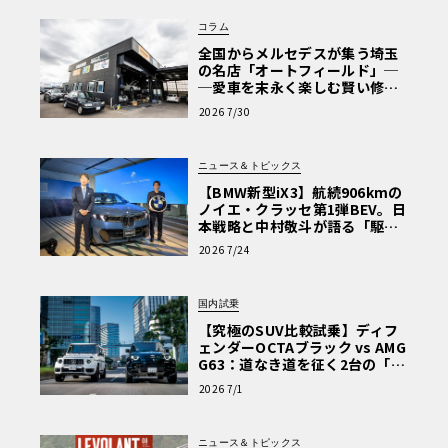
コラム
全国からメルセデスが集う埼玉
の名店「オートフィールド」─
─愛車を末永く楽しむ賢い修理
術と、プロがフックス製オイル
2026 7/30
を選ぶ理由〈PR〉
ニュース＆トピックス
【BMW新型iX3】航続906kmの
ノイエ・クラッセ第1弾BEV。日
本戦略と中村敬斗が語る「駆け
ぬける歓び」
2026 7/24
国内試乗
【究極のSUV比較試乗】ディフ
ェンダーOCTAブラック vs AMG
G63：道なき道を征く2台の「対
極的アプローチ」
2026 7/1
ニュース＆トピックス