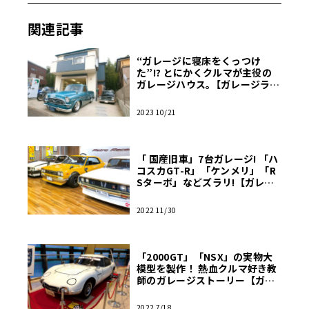
関連記事
“ガレージに寝床をくっつけ
た”!? とにかくクルマが主役の
ガレージハウス｡【ガレージライ
フ】
2023 10/21
「 国産旧車」7台ガレージ! 「ハ
コスカGT-R」「ケンメリ」「R
Sターボ」などズラリ!【ガレー
ジライフ】
2022 11/30
「2000GT」「NSX」の実物大
模型を製作！ 熱血クルマ好き教
師のガレージストーリー【ガレ
ージライフ】
2022 7/18