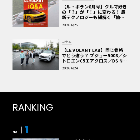
【ル・ボラン8月号】クルマ好き
の「？」が「！」に変わる！ 最
新テクノロジーも紐解く「輸入
車Q&A」
2026 6/25
コラム
【LE VOLANT LAB】同じ骨格
でどう違う？ プジョー5008／シ
トロエンC5エアクロス／DS Nº4
読者一気乗りレポート
2026 6/24
RANKING
1
No