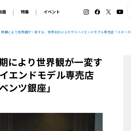
動画
特集
イベント
ィ
BMW
アルピナ
オリジナル動画
2026 サマータイヤ＆ホイール バイヤーズガイド
ル・ボラン カーズ・ミート2026横浜
】時期により世界観が一変する、世界初のメルセデスハイエンドモデル専売店「スターズ
2025-2026 冬 スタッドレス＆ウインタータイヤ バイヤ
SNOW EXPERIENCE in TOGAKUSHI SKI FIE
デス・ベンツ
ポルシェ
フォルクスワーゲン
ホイールカタログ2025-2026冬
EV:LIFE FUTAKO TAMAGAWA 2026
ーヌ
シトロエン
DSオートモビル
ホイールカタログ
EV:LIFE KOBE 2025
期により世界観が一変す
ー
ルノー
アバルト
タイヤ特集
ル・ボラン カーズ・ミート2025横浜
ァ・ロメオ
フェラーリ
フィアット
イエンドモデル専売店
ルギーニ
マセラティ
アストン・マーティン
ベンツ銀座」
レー
ケータハム
ジャガー
ローバー
ロータス
マクラーレン
モーガン
ロールス・ロイス
キャデラック
シボレー
テスラ
ヒョンデ