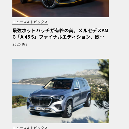
ニュース＆トピックス
最強ホットハッチが有終の美。メルセデスAM
G「A 45 S」ファイナルエディション、欧州
で受注開始
2026 8/3
ニュース＆トピックス