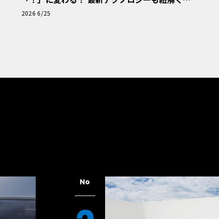
「輸入車Q&A」
2026 6/25
No