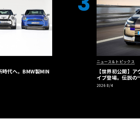
3
ニュース＆トピックス
時代へ。BMW製MIN
【世界初公開】アウデ
イプ登場。伝説の
リーBEVとして復
2026 8/4