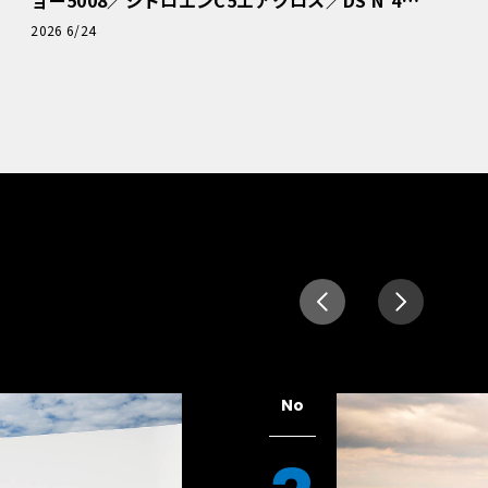
読者一気乗りレポート
2026 6/24
No