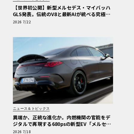
【世界初公開】新型メルセデス・マイバッハ
GLS発表。伝統のV8と最新AIが統べる究極の
移動宮殿
2026 7/22
ニュース＆トピックス
異端か、正統な進化か。内燃機関の官能をデ
ジタルで再現する680psの新型EV「メルセデ
スAMG CLA 45」登場
2026 7/18