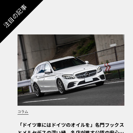
注目の記事
コラム
「ドイツ車にはドイツのオイルを」名門フックス
とメルセデスの深い縁。名店が推す公認の安心