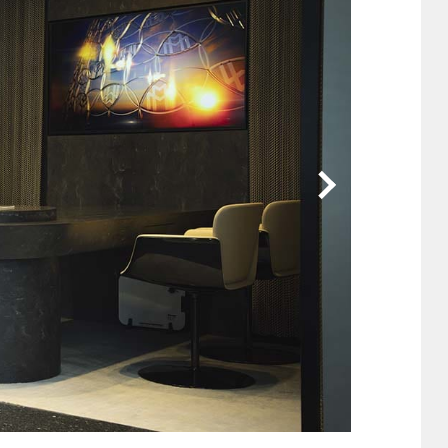
他
ス
トヨタ
日産
スバル
マツダ
ダイハツ
スズキ
他