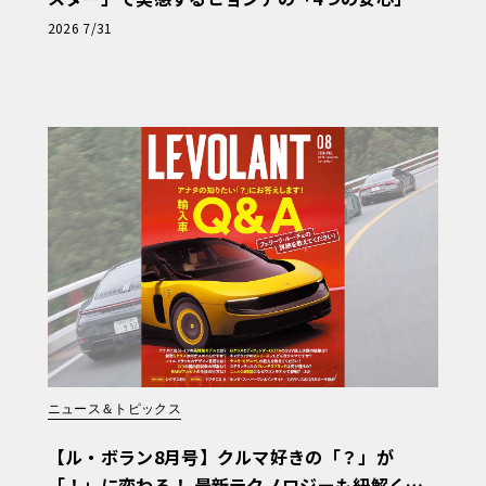
【第1回・ヒョンデ6つの疑問：Why? Hyunda
2026 7/31
i?】〈PR〉
ニュース＆トピックス
【ル・ボラン8月号】クルマ好きの「？」が
「！」に変わる！ 最新テクノロジーも紐解く