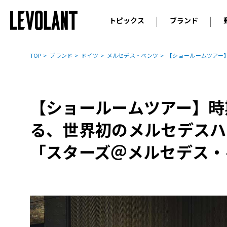
トピックス
ブランド
輸入車
アウデ
ニュース
TOP
ブランド
ドイツ
メルセデス・ベンツ
【ショールームツアー
スクープ
メルセ
試乗
アルピ
コラム
【ショールームツアー】時
プジョ
アルフ
る、世界初のメルセデスハ
ランボ
「スターズ＠メルセデス・
ベント
ランド
MINI
ボルボ
ジープ