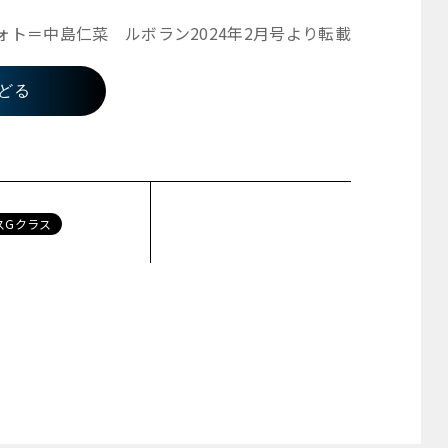
ォト＝中島仁菜 ルボラン2024年2月号より転載
どる
スGクラス