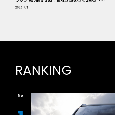
極的アプローチ」
2026 7/1
RANKING
No