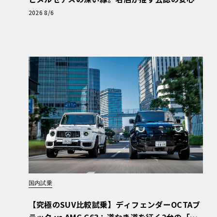
と、Cクラスで味わうシルキーな走り〈PR〉
2026 8/6
国内試乗
【究極のSUV比較試乗】ディフェンダーOCTAブ
ラック vs AMG G63：道なき道を征く2台の「対