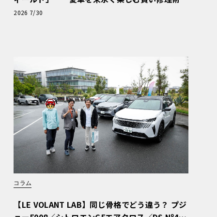
と、プロがフックス製オイルを選ぶ理由〈PR〉
2026 7/30
コラム
【LE VOLANT LAB】同じ骨格でどう違う？ プジ
ョー5008／シトロエンC5エアクロス／DS Nº4