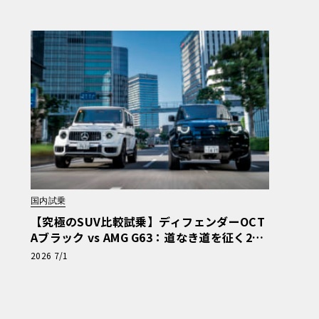
国内試乗
【究極のSUV比較試乗】ディフェンダーOCT
Aブラック vs AMG G63：道なき道を征く2台
の「対極的アプローチ」
2026 7/1