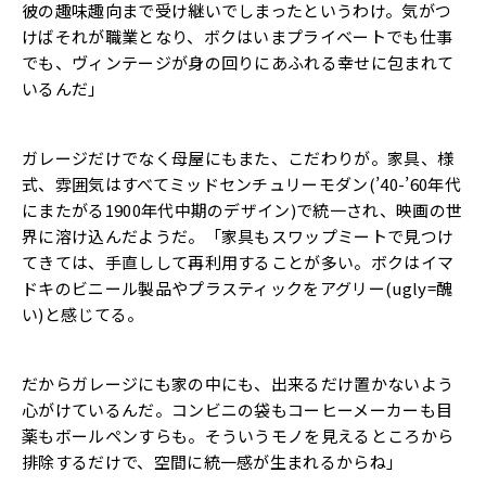
彼の趣味趣向まで受け継いでしまったというわけ。気がつ
けばそれが職業となり、ボクはいまプライベートでも仕事
でも、ヴィンテージが身の回りにあふれる幸せに包まれて
いるんだ」
ガレージだけでなく母屋にもまた、こだわりが。家具、様
式、雰囲気はすべてミッドセンチュリーモダン(’40-’60年代
にまたがる1900年代中期のデザイン)で統一され、映画の世
界に溶け込んだようだ。「家具もスワップミートで見つけ
てきては、手直しして再利用することが多い。ボクはイマ
ドキのビニール製品やプラスティックをアグリー(ugly=醜
い)と感じてる。
だからガレージにも家の中にも、出来るだけ置かないよう
心がけているんだ。コンビニの袋もコーヒーメーカーも目
薬もボールペンすらも。そういうモノを見えるところから
排除するだけで、空間に統一感が生まれるからね」