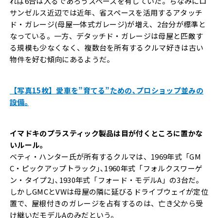
れば6台は入るであろうスペースを有していた。ちなみにロ
サンゼルス近辺では近年、省スペースを活用するアタッチ
ド・ガレージ(母屋一体式ガレージ)が増え、2台分が標準と
なっている。一方、デタッチド・ガレージは母屋と匹敵す
る規模も少なくなく、複数台を所有するクルマ好きは古い
物件を好む傾向にあるようだ。
【写真15枚】愛車を”育てる”ための､プロショップ並みの
設備｡
イマドキのプラスティック製品は目が付くところに置かな
いルール。
ベティ・ハンター氏が所有するクルマは、1969年式「GM
C・ピックアップトラック｣､1960年式「フォルクスワーゲ
ン・タイプ2｣､1930年式「フォード・モデルA」の3台だ。
しかしGMCとVWは母屋の隣に延びるドライブウェイが定位
置で、屋根付きのガレージを占有するのは、亡き父から受
け継いだモデルAのみだという。