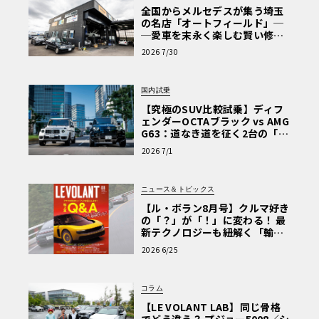
全国からメルセデスが集う埼玉
の名店「オートフィールド」─
─愛車を末永く楽しむ賢い修理
術と、プロがフックス製オイル
2026 7/30
を選ぶ理由〈PR〉
国内試乗
【究極のSUV比較試乗】ディフ
ェンダーOCTAブラック vs AMG
G63：道なき道を征く2台の「対
極的アプローチ」
2026 7/1
ニュース＆トピックス
【ル・ボラン8月号】クルマ好き
の「？」が「！」に変わる！ 最
新テクノロジーも紐解く「輸入
車Q&A」
2026 6/25
コラム
【LE VOLANT LAB】同じ骨格
でどう違う？ プジョー5008／シ