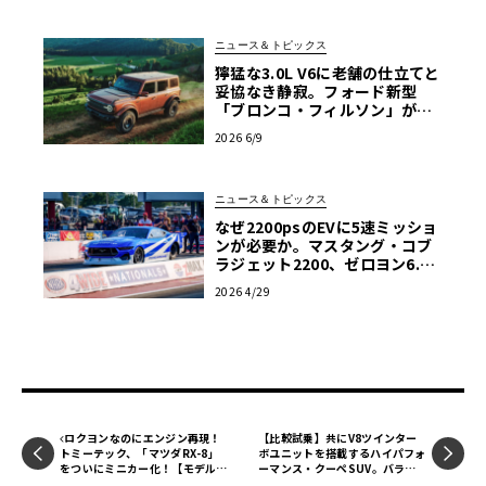
ニュース＆トピックス
獰猛な3.0L V6に老舗の仕立てと
妥協なき静寂。フォード新型
「ブロンコ・フィルソン」が生
む至高の二面性
2026 6/9
ニュース＆トピックス
なぜ2200psのEVに5速ミッショ
ンが必要か。マスタング・コブ
ラジェット2200、ゼロヨン6.76
秒の真実
2026 4/29
ロクヨンなのにエンジン再現！
【比較試乗】共にV8ツインター
トミーテック、「マツダRX-8」
ボユニットを搭載するハイパフォ
をついにミニカー化！【モデルカ
ーマンス・クーペSUV。バラン
ーズ】
ス重視ならカイエンS、スパルタ