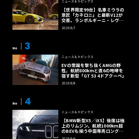
ニュース＆トピックス
【世界限定99台】名車ミウラの
意匠「カネロニ」と最新V12が
交差。ランボルギーニ・レヴエ
ルトに60周年記念車が登場
2026 8/7
3
No
ニュース＆トピックス
EVの常識を撃ち抜くAMGの野
性。航続800kmと直6の咆哮を
宿す新型「GT 53 4ドアクーペ」
2026 8/8
4
No
ニュース＆トピックス
【BMW新型X5／iX5】後席は極
上のリムジン。航続1000km超
のBEVも揃う中国専売ロング仕
様の全貌
2026 8/6