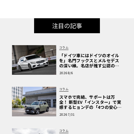
ン好きならX6M一択！「ポルシ
ェ・カイエンSクーペ vs BMW・
X6Mコンペティション」
注目の記事
コラム
「ドイツ車にはドイツのオイル
を」名門フックスとメルセデス
の深い縁。名店が推す公認の安
心と、Cクラスで味わうシルキー
2026 8/6
な走り〈PR〉
コラム
スマホで完結、サポートは万
全！ 新型EV「インスター」で実
感するヒョンデの「4つの安心」
【第1回・ヒョンデ6つの疑問：
2026 7/31
Why? Hyundai?】〈PR〉
コラム