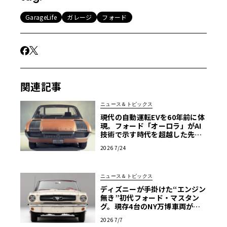
GarageLife
ガレージ
フォード
関連記事
ニュース＆トピックス
現代の自動運転EVを60年前に体
現。フォード「オーロラ」がAI
技術で示す時代を超越した先見
性
2026 7/24
ニュース＆トピックス
ディズニーが手掛けた“エンジン
無き”初代フォード・マスタン
グ。現存4台のNY万博車両が米
国の歴史的遺産へ
2026 7/7