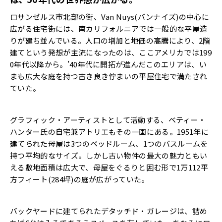
ロサンゼルス市北部の街、Van Nuys(バンナイズ)の中心に
広がる住宅街には、南カリフォルニアでは一般的な平屋造
りが建ち並んでいる。人口の増加と地価の高騰により、2階
建てという発想が主流になったのは、ここアメリカでは199
0年代以降から。’40年代に開拓が進んだこのエリアは、い
まも広大な庭を持つ古き良き佇まいの平屋住宅で満たされ
ていた。
グラフィック・アーティストとして活動する、ベティー・
ハンター氏の自宅兼アトリエもその一画にある。1951年に
建てられた母屋は3つのベッドルーム、1つのバスルームを
持つ平均的なサイズ。しかし古い物件の最大の魅力ともい
える敷地面積は広大で、母屋をぐるりと囲む形で1万112平
方フィート(284坪)の庭が広がっていた。
バックヤードに建てられたデタッチド・ガレージは、詰め