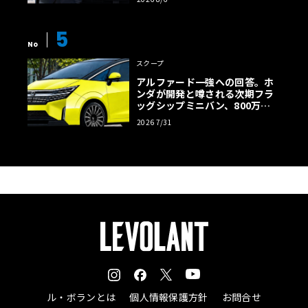
5
No
スクープ
アルファード一強への回答。ホ
ンダが開発と噂される次期フラ
ッグシップミニバン、800万円
超の勝算【予想CG】
2026 7/31
ル・ボランとは
個人情報保護方針
お問合せ