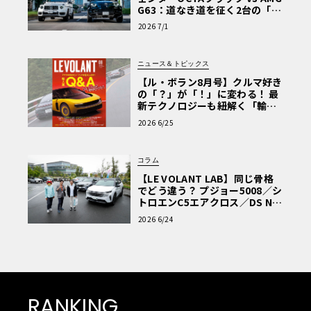
G63：道なき道を征く2台の「対
極的アプローチ」
2026 7/1
ニュース＆トピックス
【ル・ボラン8月号】クルマ好き
の「？」が「！」に変わる！ 最
新テクノロジーも紐解く「輸入
車Q&A」
2026 6/25
コラム
【LE VOLANT LAB】同じ骨格
でどう違う？ プジョー5008／シ
トロエンC5エアクロス／DS Nº4
読者一気乗りレポート
2026 6/24
RANKING