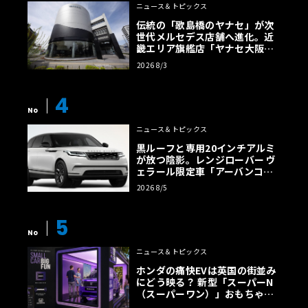
ニュース＆トピックス
伝統の「歌島橋のヤナセ」が次
世代メルセデス店舗へ進化。近
畿エリア旗艦店「ヤナセ大阪支
店」がリニューアル
2026 8/3
4
No
ニュース＆トピックス
黒ルーフと専用20インチアルミ
が放つ陰影。レンジローバー ヴ
ェラール限定車「アーバンコン
トラスト・エディション」登場
2026 8/5
5
No
ニュース＆トピックス
ホンダの痛快EVは英国の街並み
にどう映る？ 新型「スーパーN
（スーパーワン）」おもちゃ箱
ツアーの全貌