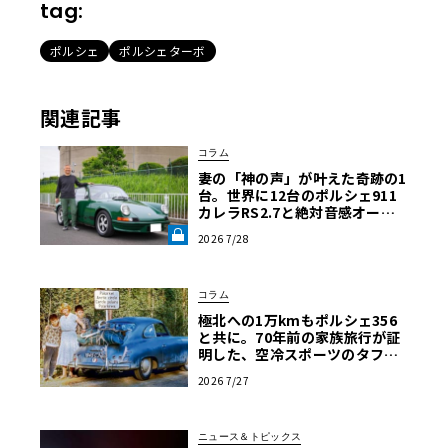
tag:
ポルシェ
ポルシェターボ
関連記事
コラム
妻の「神の声」が叶えた奇跡の1
台。世界に12台のポルシェ911
カレラRS2.7と絶対音感オーナ
ーの究極空冷ライフ【愛車と原
2026 7/28
体験】《LE VOLANT LAB》
コラム
極北への1万kmもポルシェ356
と共に。70年前の家族旅行が証
明した、空冷スポーツのタフな
真価
2026 7/27
ニュース＆トピックス