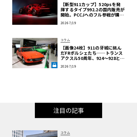
【新型911カップ】520psを発
揮するタイプ992.2の国内販売が
開始。PCCJへのフル参戦が購入
の条件に
2026 7/19
コラム
【画像24枚】911の牙城に挑ん
だFRポルシェたち──トランス
アクスル50周年、924～928と幻
のプロトタイプの軌跡《LE VOL
2026 7/19
ANT LAB》
注目の記事
コラム