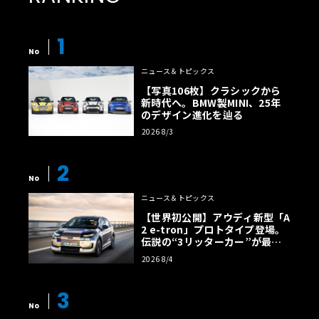
1
No
ニュース＆トピックス
【写真106枚】クラシックから
新時代へ。BMW製MINI、25年
のデザイン進化を辿る
2026 8/3
2
No
ニュース＆トピックス
【世界初公開】アウディ新型「A
2 e-tron」プロトタイプ登場。
伝説の“3リッターカー”が最高
効率エントリーBEVとして復活
2026 8/4
【画像38枚】
3
No