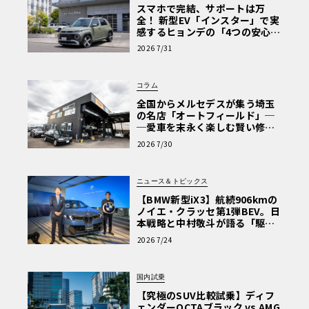
スマホで完結、サポートは万
全！ 新型EV「インスター」で実
感するヒョンデの「4つの安心」
【第1回・ヒョンデ6つの疑問：
2026 7/31
Why? Hyundai?】〈PR〉
コラム
全国からメルセデスが集う埼玉
の名店「オートフィールド」─
─愛車を末永く楽しむ賢い修理
術と、プロがフックス製オイル
2026 7/30
を選ぶ理由〈PR〉
ニュース＆トピックス
【BMW新型iX3】航続906kmの
ノイエ・クラッセ第1弾BEV。日
本戦略と中村敬斗が語る「駆け
ぬける歓び」
2026 7/24
国内試乗
【究極のSUV比較試乗】ディフ
ェンダーOCTAブラック vs AMG