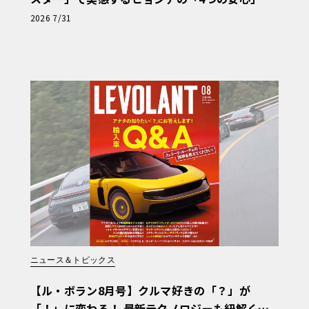
【第1回・ヒョンデ6つの疑問：Why? Hyunda
2026 7/31
i?】〈PR〉
ニュース＆トピックス
【ル・ボラン8月号】クルマ好きの「？」が
「！」に変わる！ 最新テクノロジーも紐解く