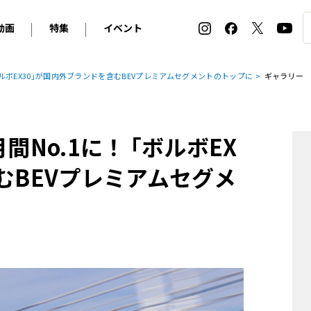
動画
特集
イベント
ィ
BMW
アルピナ
オリジナル動画
2026 サマータイヤ＆ホイール バイヤーズガイド
ル・ボラン カーズ・ミート2026横浜
｢ボルボEX30｣が国内外ブランドを含むBEVプレミアムセグメントのトップに
ギャラリー
2025-2026 冬 スタッドレス＆ウインタータイヤ バイヤ
SNOW EXPERIENCE in TOGAKUSHI SKI FIE
デス・ベンツ
ポルシェ
フォルクスワーゲン
ホイールカタログ2025-2026冬
EV:LIFE FUTAKO TAMAGAWA 2026
ーヌ
シトロエン
DSオートモビル
ホイールカタログ
EV:LIFE KOBE 2025
間No.1に！ ｢ボルボEX
ー
ルノー
アバルト
タイヤ特集
ル・ボラン カーズ・ミート2025横浜
ァ・ロメオ
フェラーリ
フィアット
むBEVプレミアムセグメ
ルギーニ
マセラティ
アストン・マーティン
レー
ケータハム
ジャガー
ローバー
ロータス
マクラーレン
モーガン
ロールス・ロイス
キャデラック
シボレー
テスラ
ヒョンデ