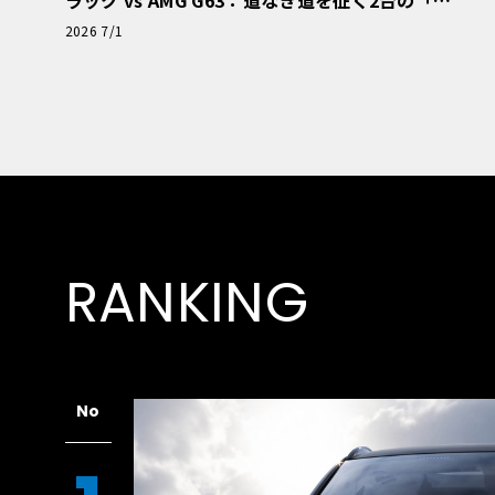
極的アプローチ」
2026 7/1
RANKING
No