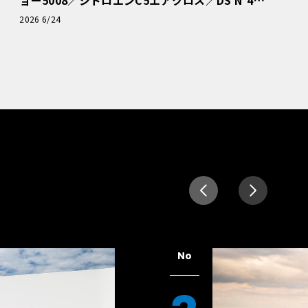
読者一気乗りレポート
2026 6/24
No