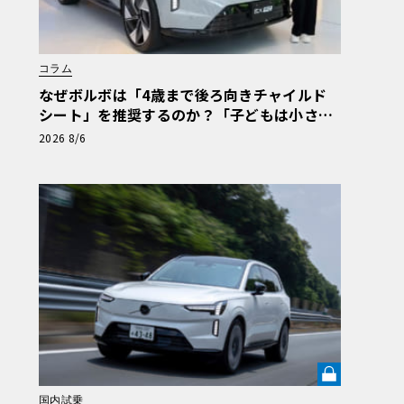
コラム
なぜボルボは「4歳まで後ろ向きチャイルド
シート」を推奨するのか？「子どもは小さな
大人ではない」の哲学が導く安全思想と最新
2026 8/6
テクノロジー
国内試乗