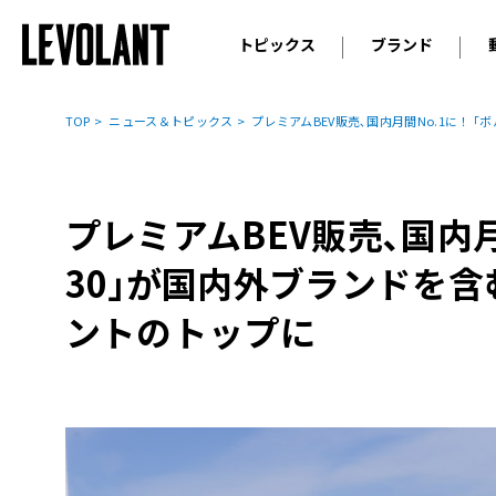
トピックス
ブランド
輸入車
アウデ
ニュース
TOP
ニュース＆トピックス
プレミアムBEV販売､国内月間No.1に！ 
スクープ
メルセ
試乗
アルピ
コラム
プレミアムBEV販売､国内月
プジョ
アルフ
30｣が国内外ブランドを含
ランボ
ントのトップに
ベント
ランド
MINI
ボルボ
ジープ