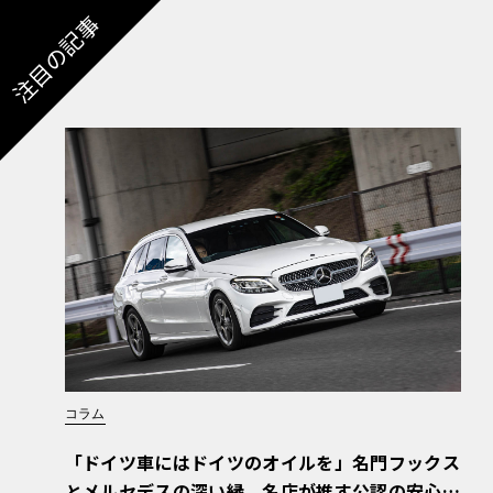
注目の記事
コラム
「ドイツ車にはドイツのオイルを」名門フックス
とメルセデスの深い縁。名店が推す公認の安心