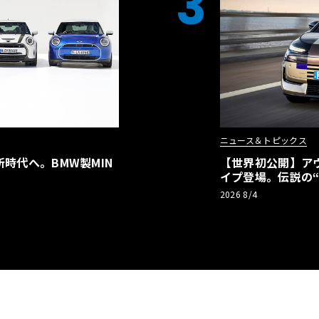
3
ニュース＆トピックス
時代へ。BMW製MIN
【世界初公開】アウデ
イプ登場。伝説の
リーBEVとして復
2026 8/4