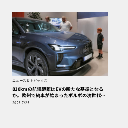
ニュース＆トピックス
810kmの航続距離はEVの新たな基準となる
か。欧州で納車が始まったボルボの次世代SU
V「EX60」
2026 7/26