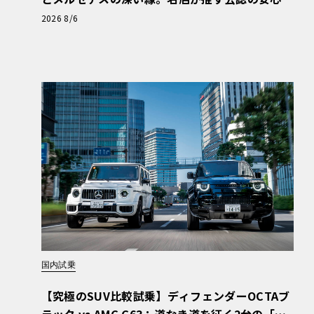
と、Cクラスで味わうシルキーな走り〈PR〉
2026 8/6
国内試乗
【究極のSUV比較試乗】ディフェンダーOCTAブ
ラック vs AMG G63：道なき道を征く2台の「対