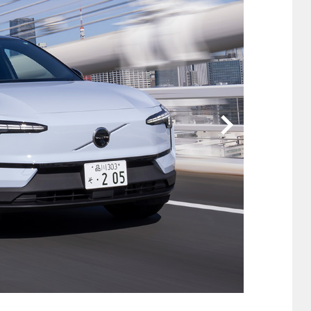
他
ス
トヨタ
日産
スバル
マツダ
ダイハツ
スズキ
他