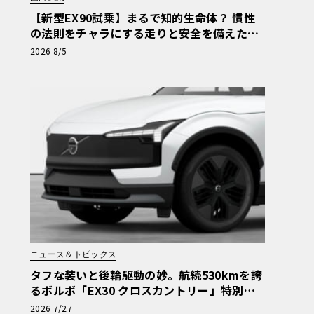
【新型EX90試乗】まるで知的生命体？ 慣性
の法則をチャラにする走りと安全を備えた、
ボルボ新旗艦EVの結論《LE VOLANT LAB》
2026 8/5
ニュース＆トピックス
タフな装いと後輪駆動の妙。航続530kmを誇
るボルボ「EX30 クロスカントリー」特別仕
様車が599万円で登場
2026 7/27