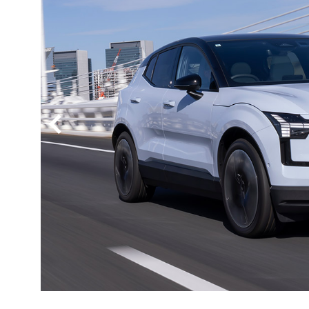
BYD
その
国産車
レクサ
ホンダ
三菱
光岡
その