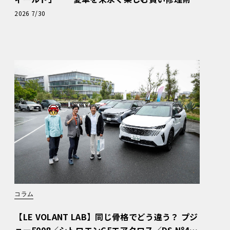
と、プロがフックス製オイルを選ぶ理由〈PR〉
2026 7/30
コラム
【LE VOLANT LAB】同じ骨格でどう違う？ プジ
ョー5008／シトロエンC5エアクロス／DS Nº4