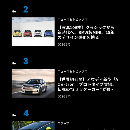
2
No
ニュース＆トピックス
【写真106枚】クラシックから
新時代へ。BMW製MINI、25年
のデザイン進化を辿る
2026 8/3
3
No
ニュース＆トピックス
【世界初公開】アウディ新型「A
2 e-tron」プロトタイプ登場。
伝説の“3リッターカー”が最高
効率エントリーBEVとして復活
2026 8/4
【画像38枚】
4
No
スクープ