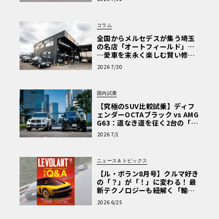
Why? Hyundai?】〈PR〉
コラム
全国からメルセデスが集う埼玉
の名店「オートフィールド」─
─愛車を末永く楽しむ賢い修理
術と、プロがフックス製オイル
2026 7/30
を選ぶ理由〈PR〉
国内試乗
【究極のSUV比較試乗】ディフ
ェンダーOCTAブラック vs AMG
G63：道なき道を征く2台の「対
極的アプローチ」
2026 7/1
ニュース＆トピックス
【ル・ボラン8月号】クルマ好き
の「？」が「！」に変わる！ 最
新テクノロジーも紐解く「輸入
車Q&A」
2026 6/25