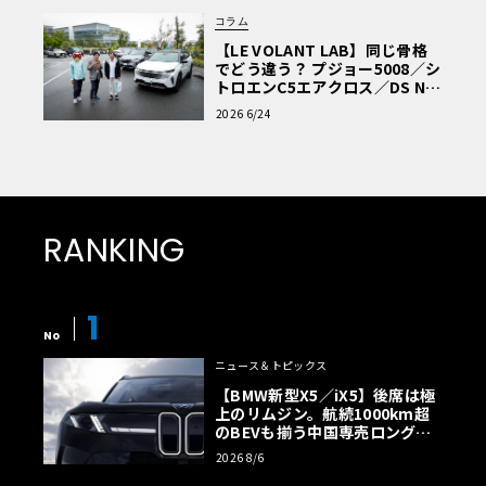
コラム
【LE VOLANT LAB】同じ骨格
でどう違う？ プジョー5008／シ
トロエンC5エアクロス／DS Nº4
読者一気乗りレポート
2026 6/24
RANKING
1
No
ニュース＆トピックス
【BMW新型X5／iX5】後席は極
上のリムジン。航続1000km超
のBEVも揃う中国専売ロング仕
様の全貌
2026 8/6