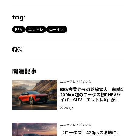
tag:
BEV
エレトレ
ロータス
関連記事
ニュース＆トピックス
BEV専業からの路線拡大。航続1
200km超のロータス初PHEVハ
イパーSUV「エレトレX」が欧
州上陸
2026 6/3
ニュース＆トピックス
【ロータス】420psの激情に、