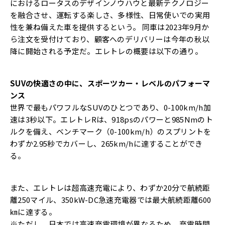
におけるロータスのデザインノウハウと最新テクノロジー
を融合させ、運転する楽しさ、多様性、日常使いでの実用
性を兼ね備えた車を提供するという。 同車は2023年9月か
ら注文を受付けており、顧客へのデリバリーは今年の秋以
降に開始される予定だ。エレトレの概要は以下の通り。
SUVの快適さの中に、スポーツカー・レベルのパフォーマ
ンス
世界で最もパワフルなSUVのひとつであり、0-100km/h加
速は3秒以下。エレトレRは、918psのパワーと985Nmのト
ルクを備え、ベンチマーク（0-100km/h）のスプリントを
わずか2.95秒でカバーし、265km/hに達することができ
る。
また、エレトレは超高速充電により、わずか20分で航続距
離250マイル、350kW-DC急速充電器では最大航続距離600
㎞に達する。
※ただし、日本では高速充電環境が異なるため、充電時間