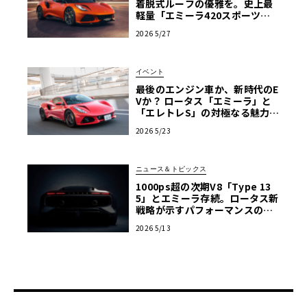
着脱式ルーフの優雅を。史上最
軽量「エミーラ420スポーツ」
誕生
2026 5/27
イベント
最後のエンジン車か、新時代のE
Vか？ ロータス「エミーラ」と
「エレトレS」の対極なる魅力を
横浜で生確認！【ル・ボラン カ
2026 5/23
ーズミート2026横浜】
ニュース＆トピックス
1000ps超の次期V8「Type 13
5」とエミーラ存続。ロータス新
戦略が示すパフォーマンスの未
来
2026 5/13