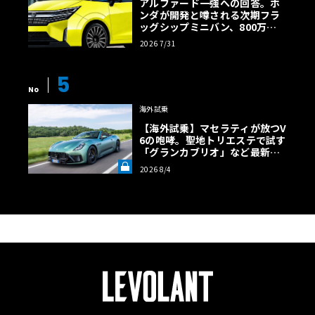
アルファード一強への回答。ホ
ンダが開発と噂される次期フラ
ッグシップミニバン、800万円
超の勝算【予想CG】
2026 7/31
5
No
海外試乗
【海外試乗】マセラティが放つV
6の咆哮。聖地トリエステで試す
「グランカブリオ」など最新ト
ロフェオ3台の官能評価《LE VO
2026 8/4
LANT LAB》