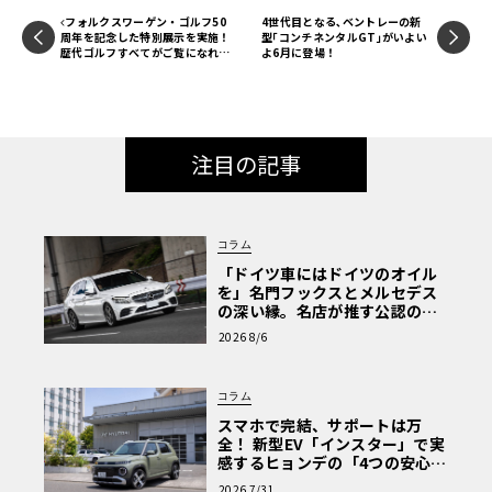
フォルクスワーゲン・ゴルフ50
4世代目となる､ベントレーの新
周年を記念した特別展示を実施！
型｢コンチネンタルGT｣がいよい
歴代ゴルフすべてがご覧になれま
よ6月に登場！
す！【ル・ボラン カーズ・ミー
ト2024 横浜】
注目の記事
コラム
「ドイツ車にはドイツのオイル
を」名門フックスとメルセデス
の深い縁。名店が推す公認の安
心と、Cクラスで味わうシルキー
2026 8/6
な走り〈PR〉
コラム
スマホで完結、サポートは万
全！ 新型EV「インスター」で実
感するヒョンデの「4つの安心」
【第1回・ヒョンデ6つの疑問：
2026 7/31