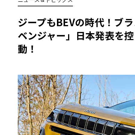
BYD
その
ジープもBEVの時代！ブ
ベンジャー」日本発表を控
国産車
レクサ
ホンダ
動！
三菱
光岡
その