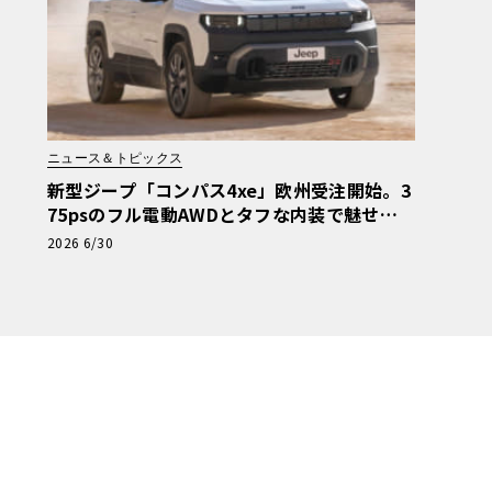
ニュース＆トピックス
新型ジープ「コンパス4xe」欧州受注開始。3
75psのフル電動AWDとタフな内装で魅せ
る“道具としての機能美”
2026 6/30