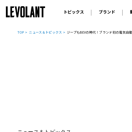
トピックス
ブランド
輸入車
アウデ
ニュース
TOP
ニュース＆トピックス
ジープもBEVの時代！ブランド初の電気自
スクープ
メルセ
試乗
アルピ
コラム
プジョ
アルフ
ランボ
ベント
ランド
MINI
ボルボ
ジープ
ニュース＆トピックス