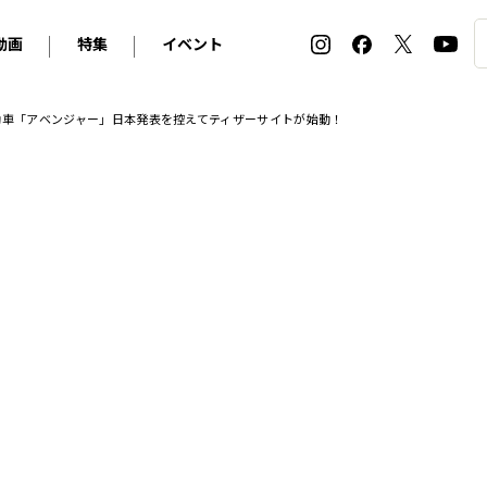
動画
特集
イベント
ィ
BMW
アルピナ
オリジナル動画
2026 サマータイヤ＆ホイール バイヤーズガイド
ル・ボラン カーズ・ミート2026横浜
動車「アベンジャー」日本発表を控えてティザーサイトが始動！
2025-2026 冬 スタッドレス＆ウインタータイヤ バイヤ
SNOW EXPERIENCE in TOGAKUSHI SKI FIE
デス・ベンツ
ポルシェ
フォルクスワーゲン
ホイールカタログ2025-2026冬
EV:LIFE FUTAKO TAMAGAWA 2026
ーヌ
シトロエン
DSオートモビル
ホイールカタログ
EV:LIFE KOBE 2025
ー
ルノー
アバルト
タイヤ特集
ル・ボラン カーズ・ミート2025横浜
ァ・ロメオ
フェラーリ
フィアット
ルギーニ
マセラティ
アストン・マーティン
レー
ケータハム
ジャガー
ローバー
ロータス
マクラーレン
モーガン
ロールス・ロイス
キャデラック
シボレー
テスラ
ヒョンデ