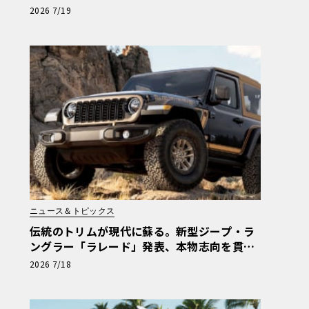
ー」限定車の予告
2026 7/19
ニュース＆トピックス
伝統のトリムが現代に蘇る。新型ジープ・ラ
ングラー「ラレード」発表、本物志向を貫く
タンカラー幌の誘惑
2026 7/18