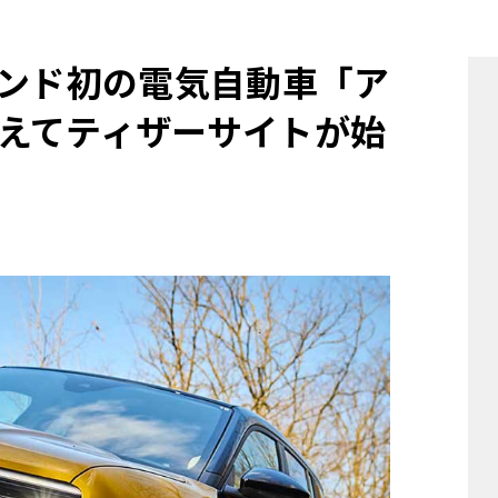
他
ランド初の電気自動車「ア
えてティザーサイトが始
ス
トヨタ
日産
スバル
マツダ
ダイハツ
スズキ
他