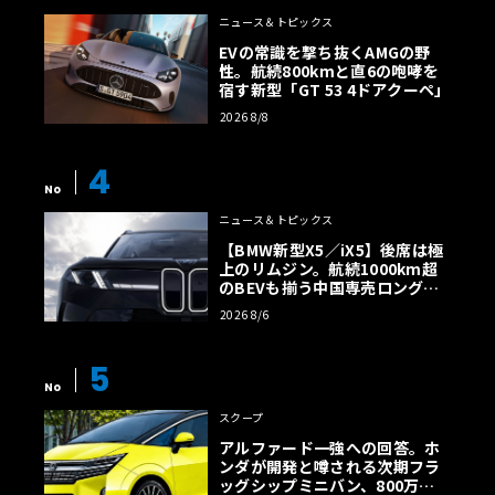
ニュース＆トピックス
EVの常識を撃ち抜くAMGの野
性。航続800kmと直6の咆哮を
宿す新型「GT 53 4ドアクーペ」
2026 8/8
4
No
ニュース＆トピックス
【BMW新型X5／iX5】後席は極
上のリムジン。航続1000km超
のBEVも揃う中国専売ロング仕
様の全貌
2026 8/6
5
No
スクープ
アルファード一強への回答。ホ
ンダが開発と噂される次期フラ
ッグシップミニバン、800万円