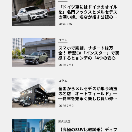
「ドイツ車にはドイツのオイル
を」名門フックスとメルセデス
の深い縁。名店が推す公認の安
心と、Cクラスで味わうシルキー
2026 8/6
な走り〈PR〉
コラム
スマホで完結、サポートは万
全！ 新型EV「インスター」で実
感するヒョンデの「4つの安心」
【第1回・ヒョンデ6つの疑問：
2026 7/31
Why? Hyundai?】〈PR〉
コラム
全国からメルセデスが集う埼玉
の名店「オートフィールド」─
─愛車を末永く楽しむ賢い修理
術と、プロがフックス製オイル
2026 7/30
を選ぶ理由〈PR〉
国内試乗
【究極のSUV比較試乗】ディフ