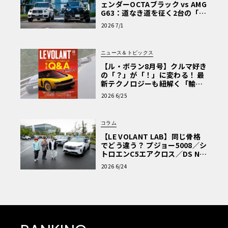
ェンダーOCTAブラック vs AMG
G63：道なき道を征く2台の「対
極的アプローチ」
2026 7/1
ニュース＆トピックス
【ル・ボラン8月号】クルマ好き
の「？」が「！」に変わる！ 最
新テクノロジーも紐解く「輸入
車Q&A」
2026 6/25
コラム
【LE VOLANT LAB】同じ骨格
でどう違う？ プジョー5008／シ
トロエンC5エアクロス／DS Nº4
読者一気乗りレポート
2026 6/24