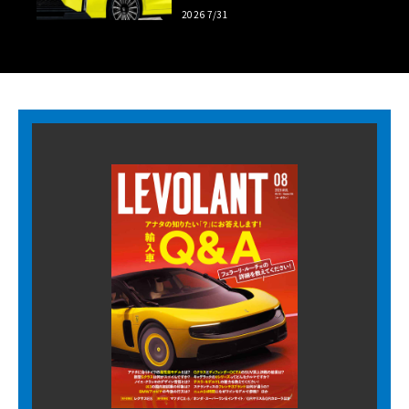
超の勝算【予想CG】
2026 7/31