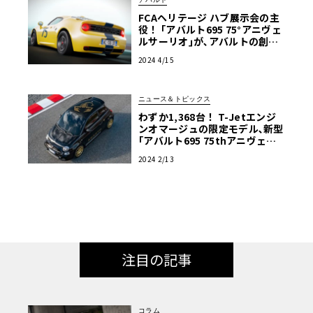
FCAヘリテージ ハブ展示会の主
役！ ｢アバルト695 75°アニヴェ
ルサーリオ｣が､アバルトの創業7
5周年を彩る
2024 4/15
ニュース＆トピックス
わずか1,368台！ T-Jetエンジ
ンオマージュの限定モデル､新型
｢アバルト695 75thアニヴェル
サリオ｣
2024 2/13
注目の記事
コラム