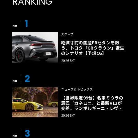
RANKING
1
No
スクープ
絶滅寸前の国産FRセダンを救
う、トヨタ「GRクラウン」誕生
のシナリオ【予想CG】
2026 8/7
2
No
ニュース＆トピックス
【世界限定99台】名車ミウラの
意匠「カネロニ」と最新V12が
交差。ランボルギーニ・レヴエ
ルトに60周年記念車が登場
2026 8/7
3
No