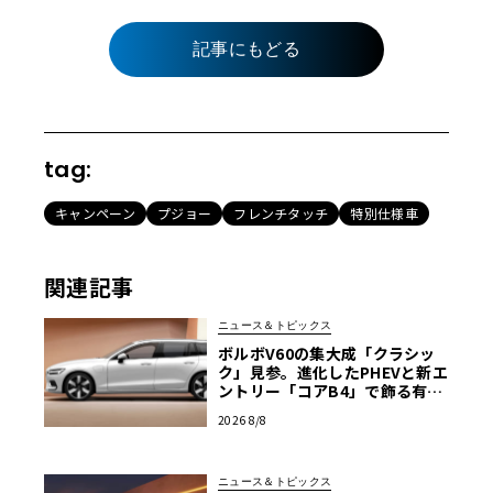
記事にもどる
tag:
キャンペーン
プジョー
フレンチタッチ
特別仕様車
関連記事
ニュース＆トピックス
ボルボV60の集大成「クラシッ
ク」見参。進化したPHEVと新エ
ントリー「コアB4」で飾る有終
の美
2026 8/8
ニュース＆トピックス