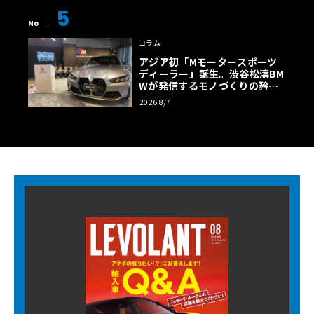
5
No
コラム
アジア初「Mモータースポーツ
ディーラー」誕生。渋谷松濤BM
Wが発信するモノづくりの矜持
【木下隆之コラム】
2026 8/7