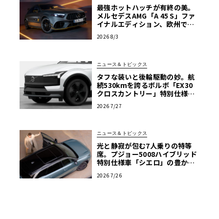
最強ホットハッチが有終の美。
メルセデスAMG「A 45 S」ファ
イナルエディション、欧州で受
注開始
2026 8/3
ニュース＆トピックス
タフな装いと後輪駆動の妙。航
続530kmを誇るボルボ「EX30
クロスカントリー」特別仕様車
が599万円で登場
2026 7/27
ニュース＆トピックス
光と静寂が包む7人乗りの特等
席。プジョー5008ハイブリッド
特別仕様車「シエロ」の豊かな
空間
2026 7/26