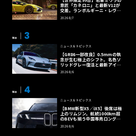
意匠「カネロニ」と最新V12が
交差。ランボルギーニ・レヴエ
ルトに60周年記念車が登場
2026 8/7
3
No
ニュース＆トピックス
【GR86一部改良】0.5mmの執
念が生む極上のシフト。名色ソ
リッドグレー復活と最新アイサ
イトでFRの極みへ
2026 8/6
4
No
ニュース＆トピックス
【BMW新型X5／iX5】後席は極
上のリムジン。航続1000km超
のBEVも揃う中国専売ロング仕
様の全貌
2026 8/6