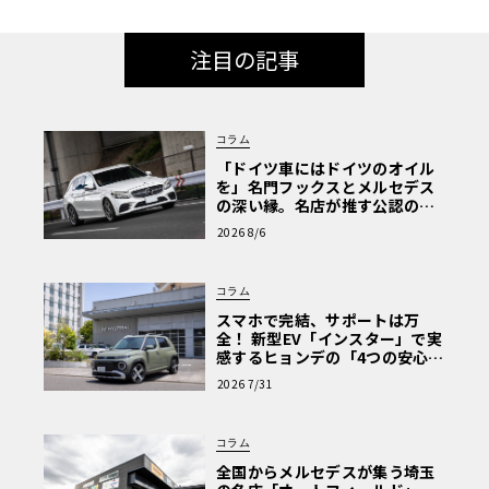
注目の記事
コラム
「ドイツ車にはドイツのオイル
を」名門フックスとメルセデス
の深い縁。名店が推す公認の安
心と、Cクラスで味わうシルキー
2026 8/6
な走り〈PR〉
コラム
スマホで完結、サポートは万
全！ 新型EV「インスター」で実
感するヒョンデの「4つの安心」
【第1回・ヒョンデ6つの疑問：
2026 7/31
Why? Hyundai?】〈PR〉
コラム
全国からメルセデスが集う埼玉