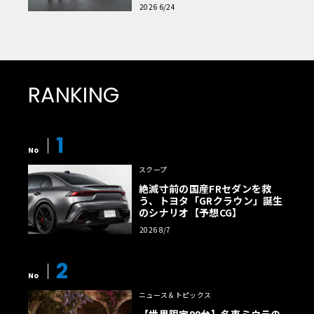
読者一気乗りレポート
2026 6/24
RANKING
1
No
スクープ
絶滅寸前の国産FRセダンを救
う、トヨタ「GRクラウン」誕生
のシナリオ【予想CG】
2026 8/7
2
No
ニュース＆トピックス
【世界限定99台】名車ミウラの