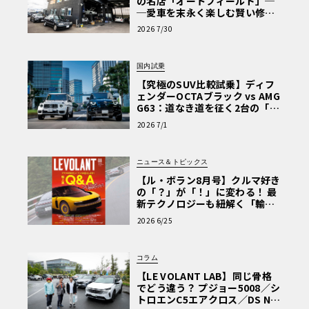
の名店「オートフィールド」─
─愛車を末永く楽しむ賢い修理
術と、プロがフックス製オイル
2026 7/30
を選ぶ理由〈PR〉
国内試乗
【究極のSUV比較試乗】ディフ
ェンダーOCTAブラック vs AMG
G63：道なき道を征く2台の「対
極的アプローチ」
2026 7/1
ニュース＆トピックス
【ル・ボラン8月号】クルマ好き
の「？」が「！」に変わる！ 最
新テクノロジーも紐解く「輸入
車Q&A」
2026 6/25
コラム
【LE VOLANT LAB】同じ骨格
でどう違う？ プジョー5008／シ
トロエンC5エアクロス／DS Nº4