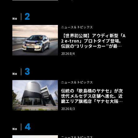
2
No
ニュース＆トピックス
【世界初公開】アウディ新型「A
2 e-tron」プロトタイプ登場。
伝説の“3リッターカー”が最高
効率エントリーBEVとして復活
2026 8/4
【画像38枚】
3
No
ニュース＆トピックス
伝統の「歌島橋のヤナセ」が次
世代メルセデス店舗へ進化。近
畿エリア旗艦店「ヤナセ大阪支
店」がリニューアル
2026 8/3
4
No
ニュース＆トピックス