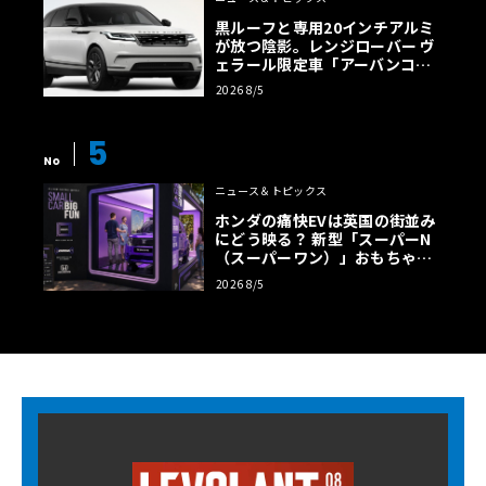
黒ルーフと専用20インチアルミ
が放つ陰影。レンジローバー ヴ
ェラール限定車「アーバンコン
トラスト・エディション」登場
2026 8/5
5
No
ニュース＆トピックス
ホンダの痛快EVは英国の街並み
にどう映る？ 新型「スーパーN
（スーパーワン）」おもちゃ箱
ツアーの全貌
2026 8/5