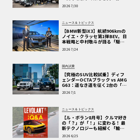
術と、プロがフックス製オイル
2026 7/30
を選ぶ理由〈PR〉
ニュース＆トピックス
【BMW新型iX3】航続906kmの
ノイエ・クラッセ第1弾BEV。日
本戦略と中村敬斗が語る「駆け
ぬける歓び」
2026 7/24
国内試乗
【究極のSUV比較試乗】ディフ
ェンダーOCTAブラック vs AMG
G63：道なき道を征く2台の「対
極的アプローチ」
2026 7/1
ニュース＆トピックス
【ル・ボラン8月号】クルマ好き
の「？」が「！」に変わる！ 最
新テクノロジーも紐解く「輸入
車Q&A」
2026 6/25