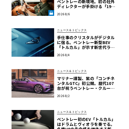
ベントレーの新境地。初の社外
ディレクターが手掛ける「1919
コレクション」の舞台裏【グッ
2026 8/6
ドウッドFoS 2026】《LE VOLA
NT LAB》
ニュース＆トピックス
手仕事のクリスタルがデジタル
に宿る。ベントレー新型BEV
「トルカル」が示す新世代ラグ
ジュアリー
2026 8/4
ニュース＆トピックス
マリナー謹製、紫の「コンチネ
ンタルGTC」初公開。歴代107
台が祝うベントレー・クルー工
場80周年
2026 8/2
ニュース＆トピックス
ベントレー初のEV「トルカル」
はドラムとヴィオラを奏でる。