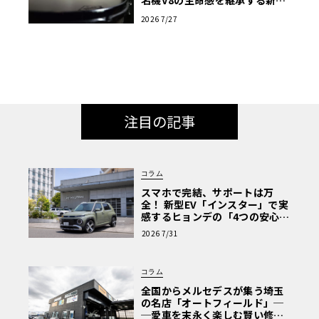
名機V8の生命感を継承する新た
な音響哲学
2026 7/27
注目の記事
コラム
スマホで完結、サポートは万
全！ 新型EV「インスター」で実
感するヒョンデの「4つの安心」
【第1回・ヒョンデ6つの疑問：
2026 7/31
Why? Hyundai?】〈PR〉
コラム
全国からメルセデスが集う埼玉
の名店「オートフィールド」─
─愛車を末永く楽しむ賢い修理