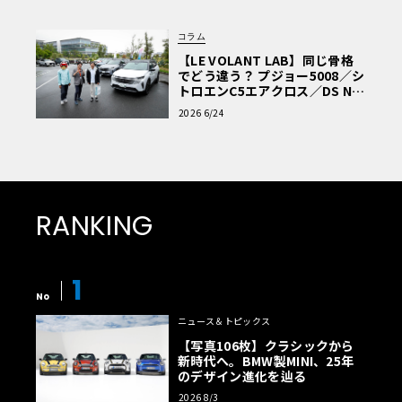
コラム
【LE VOLANT LAB】同じ骨格
でどう違う？ プジョー5008／シ
トロエンC5エアクロス／DS Nº4
読者一気乗りレポート
2026 6/24
RANKING
1
No
ニュース＆トピックス
【写真106枚】クラシックから
新時代へ。BMW製MINI、25年
のデザイン進化を辿る
2026 8/3