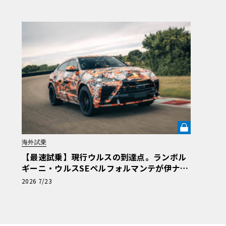
海外試乗
【最速試乗】現行ウルスの到達点。ランボル
ギーニ・ウルスSEペルフォルマンテが伊ナル
ドで解き放った“秘めた狂気”とは《LE VOLA
2026 7/23
NT LAB》