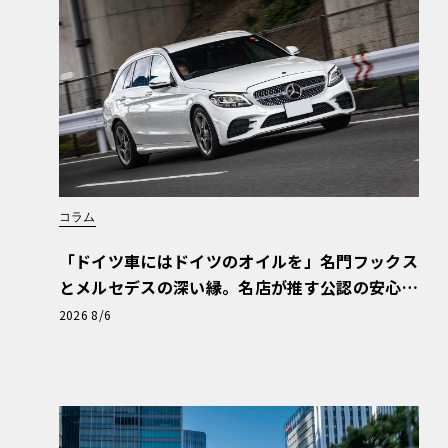
コラム
「ドイツ車にはドイツのオイルを」名門フックス
とメルセデスの深い縁。名店が推す公認の安心
と、Cクラスで味わうシルキーな走り〈PR〉
2026 8/6