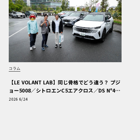
コラム
【LE VOLANT LAB】同じ骨格でどう違う？ プジ
ョー5008／シトロエンC5エアクロス／DS Nº4
読者一気乗りレポート
2026 6/24