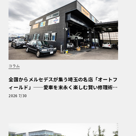
コラム
全国からメルセデスが集う埼玉の名店「オートフ
ィールド」──愛車を末永く楽しむ賢い修理術
と、プロがフックス製オイルを選ぶ理由〈PR〉
2026 7/30