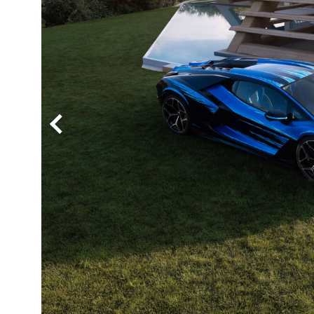
BYD
その
国産車
レクサ
ホンダ
三菱
光岡
その