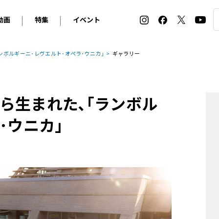
動画
特集
イベント
ィ
BMW
アルピナ
オリジナル動画
2026 サマータイヤ＆ホイール バイヤーズガイド
ル・ボラン カーズ・ミート2026横浜
ンボルギーニ･レヴエルト･オペラ･ウニカ｣
ギャラリー
2025-2026 冬 スタッドレス＆ウインタータイヤ バイヤ
SNOW EXPERIENCE in TOGAKUSHI SKI FIE
デス・ベンツ
ポルシェ
フォルクスワーゲン
ホイールカタログ2025-2026冬
EV:LIFE FUTAKO TAMAGAWA 2026
ーヌ
シトロエン
DSオートモビル
ホイールカタログ
EV:LIFE KOBE 2025
ら生まれた､｢ランボル
ー
ルノー
アバルト
タイヤ特集
ル・ボラン カーズ・ミート2025横浜
ァ・ロメオ
フェラーリ
フィアット
･ウニカ｣
ルギーニ
マセラティ
アストン・マーティン
レー
ケータハム
ジャガー
ローバー
ロータス
マクラーレン
モーガン
ロールス・ロイス
キャデラック
シボレー
テスラ
ヒョンデ