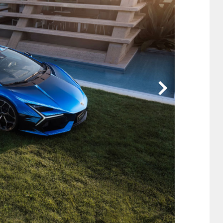
他
ス
トヨタ
日産
スバル
マツダ
ダイハツ
スズキ
他