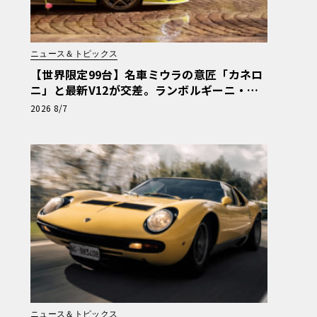
ニュース＆トピックス
【世界限定99台】名車ミウラの意匠「カネロ
ニ」と最新V12が交差。ランボルギーニ・レ
ヴエルトに60周年記念車が登場
2026 8/7
ニュース＆トピックス