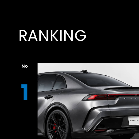
RANKING
No
1