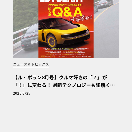
ニュース＆トピックス
【ル・ボラン8月号】クルマ好きの「？」が
「！」に変わる！ 最新テクノロジーも紐解く
「輸入車Q&A」
2026 6/25