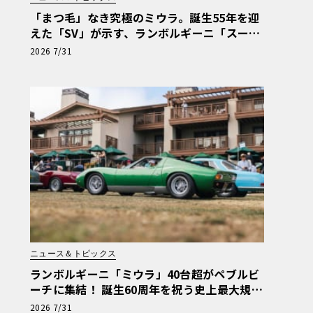
「まつ毛」なき究極のミウラ。誕生55年を迎
えた「SV」が示す、ランボルギーニ「スーパ
ー・ヴェローチェ」の哲学
2026 7/31
ニュース＆トピックス
ランボルギーニ「ミウラ」40台超がペブルビ
ーチに集結！ 誕生60周年を祝う史上最大規模
の祭典へ
2026 7/31