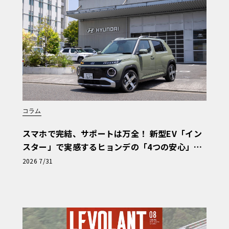
コラム
スマホで完結、サポートは万全！ 新型EV「イン
スター」で実感するヒョンデの「4つの安心」
【第1回・ヒョンデ6つの疑問：Why? Hyunda
2026 7/31
i?】〈PR〉