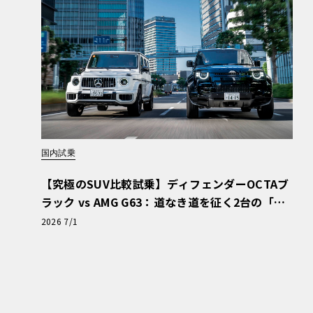
国内試乗
【究極のSUV比較試乗】ディフェンダーOCTAブ
ラック vs AMG G63：道なき道を征く2台の「対
極的アプローチ」
2026 7/1