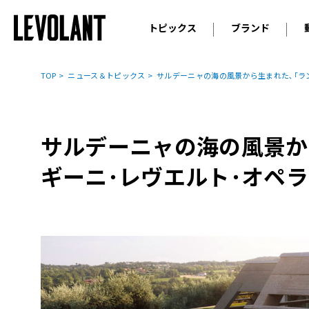
トピックス
ブランド
輸入車
アウデ
ニュース
TOP
ニュース＆トピックス
サルデーニャの海の風景から生まれた､｢ラ
スクープ
メルセ
試乗
アルピ
コラム
サルデーニャの海の風景か
プジョ
アルフ
ギーニ･レヴエルト･オペラ
ランボ
ベント
ランド
MINI
ボルボ
ジープ