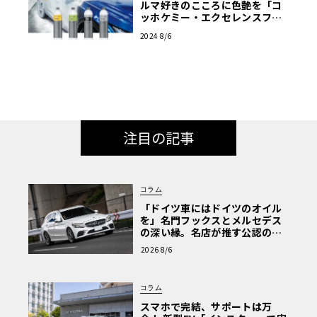
ルマ好きのこころに色艶を「コ
ッホケミー・エクセレンスフォ
ーエキスパート」
2024 8/6
注目の記事
コラム
「ドイツ車にはドイツのオイル
を」名門フックスとメルセデス
の深い縁。名店が推す公認の安
心と、Cクラスで味わうシルキー
2026 8/6
な走り〈PR〉
コラム
スマホで完結、サポートは万