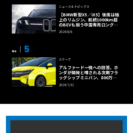
ニュース＆トピックス
【BMW新型X5／iX5】後席は極
上のリムジン。航続1000km超
のBEVも揃う中国専売ロング仕
様の全貌
2026 8/6
5
No
スクープ
アルファード一強への回答。ホ
ンダが開発と噂される次期フラ
ッグシップミニバン、800万円
超の勝算【予想CG】
2026 7/31