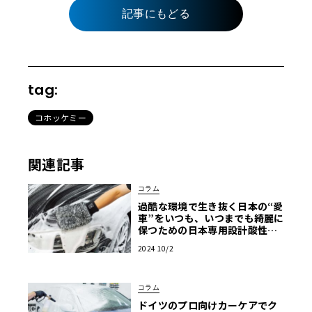
記事にもどる
tag:
コホッケミー
関連記事
コラム
過酷な環境で生き抜く日本の“愛
車”をいつも、いつまでも綺麗に
保つための日本専用設計酸性シ
ャンプー「コッホケミー Rse
2024 10/2
（リアクティベーションシャン
プーエクストラ）」
コラム
ドイツのプロ向けカーケアでク