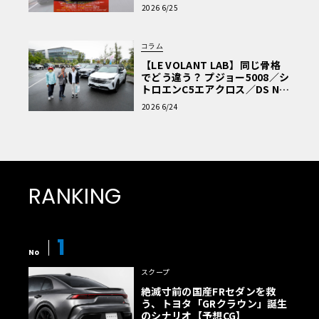
車Q&A」
2026 6/25
コラム
【LE VOLANT LAB】同じ骨格
でどう違う？ プジョー5008／シ
トロエンC5エアクロス／DS Nº4
読者一気乗りレポート
2026 6/24
RANKING
1
No
スクープ
絶滅寸前の国産FRセダンを救
う、トヨタ「GRクラウン」誕生
のシナリオ【予想CG】