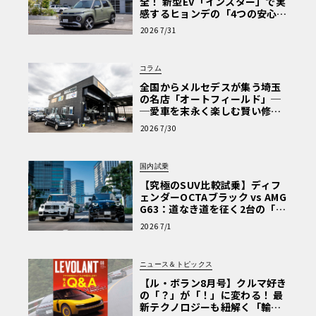
全！ 新型EV「インスター」で実
感するヒョンデの「4つの安心」
【第1回・ヒョンデ6つの疑問：
2026 7/31
Why? Hyundai?】〈PR〉
コラム
全国からメルセデスが集う埼玉
の名店「オートフィールド」─
─愛車を末永く楽しむ賢い修理
術と、プロがフックス製オイル
2026 7/30
を選ぶ理由〈PR〉
国内試乗
【究極のSUV比較試乗】ディフ
ェンダーOCTAブラック vs AMG
G63：道なき道を征く2台の「対
極的アプローチ」
2026 7/1
ニュース＆トピックス
【ル・ボラン8月号】クルマ好き
の「？」が「！」に変わる！ 最
新テクノロジーも紐解く「輸入