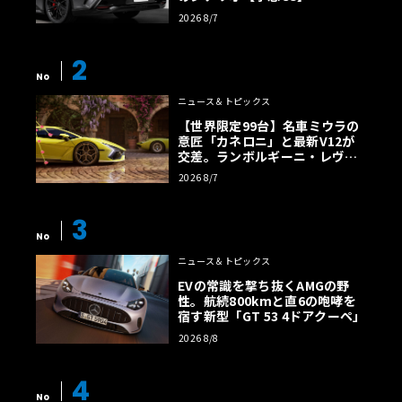
2026 8/7
2
No
ニュース＆トピックス
【世界限定99台】名車ミウラの
意匠「カネロニ」と最新V12が
交差。ランボルギーニ・レヴエ
ルトに60周年記念車が登場
2026 8/7
3
No
ニュース＆トピックス
EVの常識を撃ち抜くAMGの野
性。航続800kmと直6の咆哮を
宿す新型「GT 53 4ドアクーペ」
2026 8/8
4
No